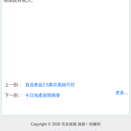
增加政府收入。
上一則：
負資產超2.5萬宗風險可控
收
更多...
下一則：
今日地產新聞摘要
藏
樓
盤
Copyright © 2026 宅谷按揭 保留一切權利
繁
简
ENG