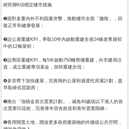
經民聯6項穩定樓市措施
❶面對多重內外不利因素夾擊，推動樓市全面「撤辣」，回
復正常和健康發展；
❷設公屋重建KPI，爭取10年內啟動重建全港24條老舊屋邨
中的12條屋邨；
❸設舊區重建KPI，每5年啟動750幢舊樓重建，向市建局注
資，成立重建專項基金，加快重建步伐；
❹多管齊下加快建屋，完善簡約公屋和過渡性房屋計劃，盡
早取締劣質劏房；
❺推出「強積金首次置業計劃」，減免40歲或以下港人的首
次置業印花稅，完善青年宿舍政策和青年置業階梯；
❻善用閒置土地，開放更多政府建築物的外牆或公共空間，