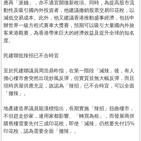
應再「派錢」，亦不適宜開徵新稅項。同時，為提高股市流
動性及吸引國內外投資者，他建議撤銷股票交易印花稅，以
減低交易成本。此外，他又建議香港推動盛事經濟，包括申
辦世界一級方程式賽車大獎賽，預期可以吸引大量國內外旅
客來港觀賽，為香港帶來巨大的經濟效益及提升全球的知名
度。
民建聯批辣招已不合時宜
至於民建聯議員周浩鼎昨指，在第一階段「減辣」後，有人
擔心樓市會突然出現炒風反彈，但實質並無大幅反彈，而且
現時房屋供應充足，故認為「辣招」已不合時宜，可以全面
「撤辣」。
地產建造界議員龍漢標指出，長期實施「辣招」扭曲樓市，
不但趕走炒家，連用家都影響、「轉買為租」，而發展商併
購舊樓需要先付三成印花稅，即使「減辣」仍然要先付15%
印花稅，認為需要全面「撤辣」。