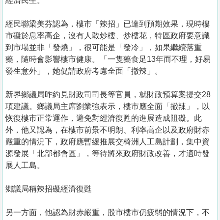
經濟民生。
經民聯梁美芬認為，樓市「辣招」已達到預期效果，現時樓
市礙於息率高企，沒有人敢炒樓、炒樓花，特區政府要意識
到市場並非「發燒」，很可能是「發冷」，如果繼續落重
藥，隨時會影響樓市健康。「一隻藥食足13年而不理，好易
發生意外」，她促請政府考慮全面「撤辣」。
新界鄉議局昨約見財政司司長等官員，就財政預算案提交28
項建議。鄉議局主席劉業強表示，樓市應全面「撤辣」，以
恢復樓市正常運作，避免對經濟復甦的進展造成阻礙。此
外，他又認為，在樓市前景不明朗、利率高企以及政府財赤
嚴重的情況下，政府應暫緩推展交椅洲人工島計劃，集中資
源發展「北部都會區」，等待將來政府財政改善，才適時發
展人工島。
鄉議局稱辣招礙經濟復甦
另一方面，他認為財赤嚴重，股市樓市仍疲弱的情況下，不