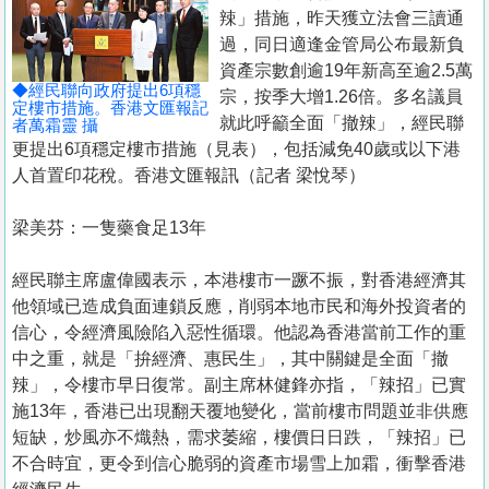
置
辣」措施，昨天獲立法會三讀通
業
過，同日適逢金管局公布最新負
資產宗數創逾19年新高至逾2.5萬
手
◆經民聯向政府提出6項穩
宗，按季大增1.26倍。多名議員
冊
定樓市措施。香港文匯報記
就此呼籲全面「撤辣」，經民聯
者萬霜靈 攝
更提出6項穩定樓市措施（見表），包括減免40歲或以下港
關
人首置印花稅。香港文匯報訊（記者 梁悅琴）
於
我
梁美芬：一隻藥食足13年
們
經民聯主席盧偉國表示，本港樓市一蹶不振，對香港經濟其
他領域已造成負面連鎖反應，削弱本地市民和海外投資者的
信心，令經濟風險陷入惡性循環。他認為香港當前工作的重
中之重，就是「拚經濟、惠民生」，其中關鍵是全面「撤
辣」，令樓市早日復常。副主席林健鋒亦指，「辣招」已實
施13年，香港已出現翻天覆地變化，當前樓市問題並非供應
短缺，炒風亦不熾熱，需求萎縮，樓價日日跌，「辣招」已
不合時宜，更令到信心脆弱的資產市場雪上加霜，衝擊香港