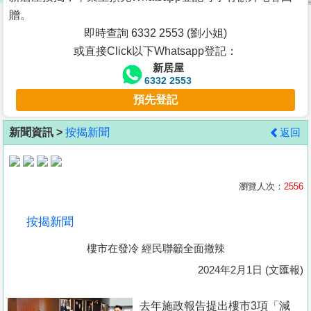
按
贈。
揭
即時查詢 6332 2553 (劉小姐)
或直接Click以下Whatsapp登記：
地
新居屋
產
6332 2553
博
預先登記
客
新聞資訊 >
按揭新聞
返回
地
產
新
瀏覽人次：
2556
聞
按揭新聞
數
樓市在發冷 經民聯籲全面撤辣
據
公
2024年2月1日 (文匯報)
佈
去年施政報告提出樓市3項「減