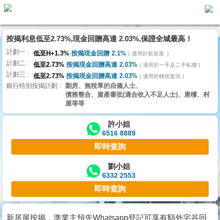
按揭利息低至2.73%,現金回贈高達 2.03%,保證全城最高！
主
計劃一
頁
低至H+1.3%
按揭現金回贈 2.1%
適用於新居屋
代
計劃二
理
低至2.73%
按揭現金回贈高達 2.03%
適用於一手及二手私樓
計劃三
搵
低至2.73%
按揭現金回贈高達 2.03%
適用於轉按套現
銀行特別按揭計劃
劏房、無稅單的自僱人士、
樓/
債務整合、資產審批(適合收入不足人士)、唐樓、村
成
屋等等
交
許小姐
6516 8889
業
即時查詢
主
放
劉小姐
6332 2553
盤
即時查詢
宅
谷
新居屋按揭，準業主預先Whatsapp登記可享有額外宅谷回