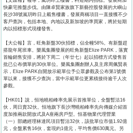
【文匯報】報導，嵐玥昨上樓書，料短期內招標。發展商加
快豪宅推盤步伐。由陳卓賢家族旗下新藝控股發展的大嶼山
長沙38號嵐玥昨日上載售樓書，發展商稱項目一直接獲不少
客戶查詢，包括本地、內地以及新加坡的準買家，將於短期
內以招標形式現樓發售。
【大公報】言， 旺角新盤30伙招標，佔全幢58%。有新盤趕
搭龍年尾班車。樂風集團發展的旺角新盤Elize PARK，落實
首輪銷售安排，將於下周二（年廿七）起以招標方式發售首
批已公布價單的30伙單位。樂風集團創辦人及主席周佩賢表
示，Elize PARK自開放示範單位予公眾參觀及公布第1號價
單以來，接獲不少查詢，當中示範單位更累積接待逾千人次
參觀。
【HK01】說，恒地曉柏峰率先展示首推單位，全盤暫沽16
伙，周日賣32伙。恒地旗下長沙灣曉柏峰率先向傳媒介紹首
度加推兩款開放式及A座兩房戶型。恒基物業代理營業
（一）部總經理林達民項目暫沽32伙，該批單位市值1.92億
元，全盤累售16伙，套現約1億元，平均售價630萬元。另