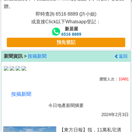
按
贈。
揭
即時查詢 6516 8889 (許小姐)
或直接Click以下Whatsapp登記：
地
新居屋
產
6516 8889
博
預先登記
客
新聞資訊 >
按揭新聞
返回
地
產
新
瀏覽人次：
10481
聞
按揭新聞
數
今日地產新聞摘要
據
公
2024年2月3日
佈
【東方日報】指，11萬私宅湧