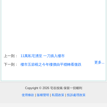
上一則：
11萬私宅湧至 一刀插入樓市
收
更多...
下一則：
樓市五節棍之今年樓價由平穩轉看微跌
藏
樓
盤
Copyright © 2026 宅谷按揭 保留一切權利
繁
简
ENG
使用條款
|
版權聲明
|
私隱政策
|
投訴處理政策
體
体