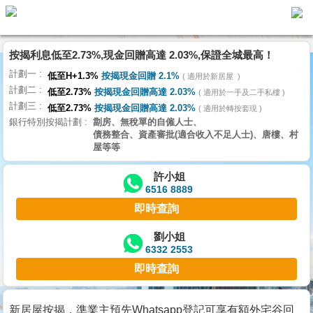
代
理
按揭利息低至2.73%,現金回贈高達 2.03%,保證全城最高！
主
計劃一
頁
低至H+1.3%
按揭現金回贈 2.1%
適用於新居屋
計劃二
低至2.73%
按揭現金回贈高達 2.03%
適用於一手及二手私樓
計劃三
搵
低至2.73%
按揭現金回贈高達 2.03%
適用於轉按套現
銀行特別按揭計劃
劏房、無稅單的自僱人士、
樓/
債務整合、資產審批(適合收入不足人士)、唐樓、村
成
屋等等
交
許小姐
6516 8889
業
即時查詢
主
放
劉小姐
6332 2553
盤
即時查詢
宅
谷
新居屋按揭，準業主預先Whatsapp登記可享有額外宅谷回