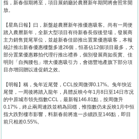
指，新春假期將至，項目展銷廳於農曆新年期間將會照常開
放。
【星島日報】曰，新盤趁農曆新年推優惠吸客。尚有一周便
踏入農曆新年，全新大型項目有待新春長假後登場，發展商
主力銷售貨尾單位，並趁新春佳節推出置業優惠吸客，本報
統計推出新春優惠樓盤多達26個，恒基佔12個項目最多，大
部分置業優惠夥拍代理行推出禮券，個別發展商如長實、佳
明則「自掏腰包」增大優惠吸引力，會德豐地產旗下部分項
目亦增回贈以達促銷之效。
【明報】稱，兔年近尾聲，CCL按周微彈0.17%。兔年快近
尾聲，一周後將踏入龍年，具體反映今年1月8日至14日市况
的中原城市領先指數CCL，最新報146.81點，按周微升
0.17%，終止兩周連跌並稍為回穩，惟指數仍未反映1月中恒
指大跌對樓市影響，料新春前將進一步續跌至146點，即目
前只相差0.55%。