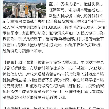
置
至，一刀插入樓市。撤辣失機，
業
經濟等死。本港樓市毫無起色，
新盤去貨緩慢，新供應卻源源不
手
絕，根據房屋局截至去年12月底最新數據，未來3至4年一手
冊
私人住宅潛在供應增至約10.9萬伙，按季增約2,000伙，連漲
兩個季度，創出歷史新高。私樓湧現有如一刀插入樓市，業
關
界認為一手貨尾積壓下，發展商繼續減價沽貨，樓價備受下
於
調壓力，現時才撤辣幫助未必太大。錯過了撤辣的好時機，
我
經濟復甦可謂難上加難。
們
【信報】稱，摩通：樓市完全撤辣也難反彈。本港樓市未見
明顯反彈跡象，市場估計即使政府進一步「減辣」亦無法扭
轉樓價跌勢。摩根大通發表報告稱，該行短期內對地產市場
維持謹慎立場，相信樓價下跌趨勢持續，零售和寫字樓市場
將充滿挑戰，即使政府取消住宅物業「辣招稅」，疲軟的宏
觀經濟仍可能蓋過政策寬鬆的作用。根據歷史往績，寬鬆政
策無論如何都不能推動有意義的反彈。