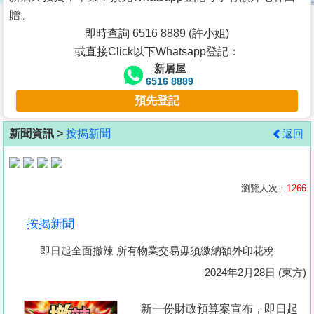
按
贈。
揭
即時查詢 6516 8889 (許小姐)
或直接Click以下Whatsapp登記：
地
新居屋
產
6516 8889
博
預先登記
客
新聞資訊 >
按揭新聞
返回
地
產
新
瀏覽人次：
1266
聞
按揭新聞
數
即日起全面撤辣 所有物業交易毋須繳納額外印花稅
據
公
2024年2月28日 (東方)
佈
新一份財政預算案宣布，即日起