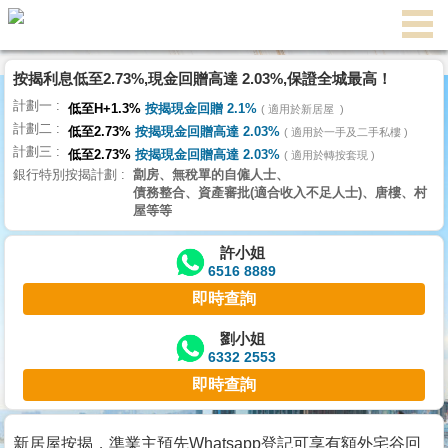
按揭利息低至2.73%,現金回贈高達 2.03%,保證全城最高！
主
計劃一
頁
低至H+1.3%
按揭現金回贈 2.1%
適用於新居屋
代
計劃二
理
低至2.73%
按揭現金回贈高達 2.03%
適用於一手及二手私樓
計劃三
搵
低至2.73%
按揭現金回贈高達 2.03%
適用於轉按套現
銀行特別按揭計劃
劏房、無稅單的自僱人士、
樓/
債務整合、資產審批(適合收入不足人士)、唐樓、村
成
屋等等
交
許小姐
6516 8889
業
即時查詢
主
放
劉小姐
6332 2553
盤
即時查詢
宅
谷
新居屋按揭，準業主預先Whatsapp登記可享有額外宅谷回