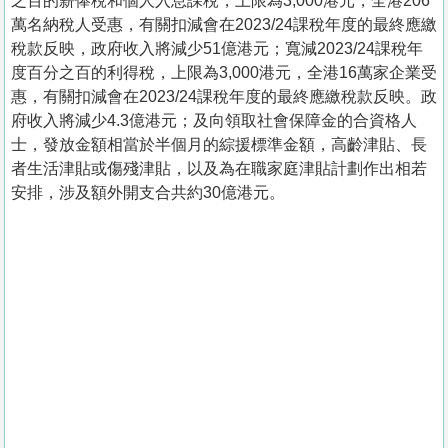
之百的薪俸稅和個人入息課稅，上限為3,000港元，全港206
萬名納稅人受惠，有關扣減會在2023/24課稅年度的最終應繳
稅款反映，政府收入將減少51億港元；寬減2023/24課稅年
度百分之百的利得稅，上限為3,000港元，全港16萬家企業受
惠，有關扣減會在2023/24課稅年度的最終應繳稅款反映。政
府收入將減少4.3億港元；及向領取社會保障金的合資格人
士，發放金額相當於半個月的綜援標準金額，高齡津貼、長
者生活津貼或傷殘津貼，以及為在職家庭津貼計劃作出相若
安排，涉及額外開支合共約30億港元。