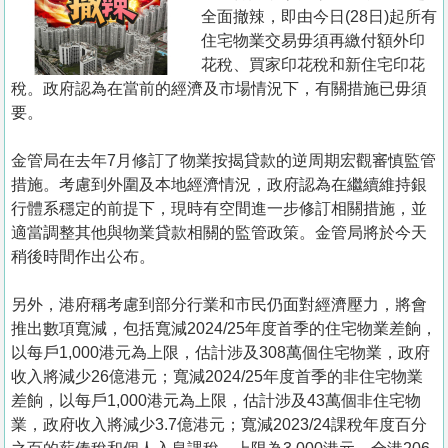
置
全面撤辣，即由今日(28日)起所有
業
住宅物業交易毋須再繳付額外印
花稅、買家印花稅和新住宅印花
手
稅。政府認為在當前的經濟及市場情況下，有關措施已毋須
冊
要。
關
金管局在去年7月修訂了物業按揭貸款的逆周期宏觀審慎監管
於
措施。考慮到外圍及本地經濟情況，政府認為在繼續維持銀
我
行體系穩定的前提下，現時有空間進一步修訂相關措施，並
們
適當調整其他與物業貸款相關的監管政策。金管局將於今天
稍後時間作出公布。
另外，港府稱考慮到部分行業和市民仍面對經濟壓力，將會
推出數項寬減，包括寬減2024/25年度首季的住宅物業差餉，
以每戶1,000港元為上限，估計涉及308萬個住宅物業，政府
收入將減少26億港元；寬減2024/25年度首季的非住宅物業
差餉，以每戶1,000港元為上限，估計涉及43萬個非住宅物
業，政府收入將減少3.7億港元；寬減2023/24課稅年度百分