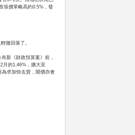
較首張價單略高約0.5%，發
見輕微回落了。
公布新《財政預算案》前，
月的1.46%，擴大至
展商為求加快去貨，開價亦會