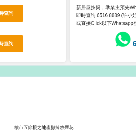
新居屋按揭，準業主預先Wh
時查詢
即時查詢 6516 8889 (許小姐
或直接Click以下Whatsap
時查詢
樓市五節棍之地產撤辣放煙花