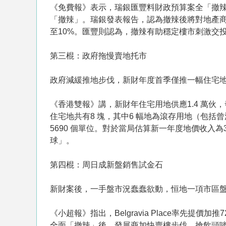
《免費報》表示，瑞銀匯豐料財政預算案全「撤辣
「撤辣」。瑞銀發表報告，認為撤辣後將對地產商
至10%。匯豐則認為，撤辣有助穩定樓市刺
第三棍：政府拖慢賣地托市
政府減緩推地步伐，新財年度首季僅推一幅住宅
《香港雙報》講，新財年住宅用地供應1.4 萬伙
住宅地共有8 塊，其中6 幅地為滾存用地（包
5690 個單位。對於當局估算新一年度地價收入
球」。
第四棍：周日成新盤銷售試金石
新財案後，一手盤市況蠢蠢欲動，恒地一項市區
《小超報》指出，Belgravia Place率先
全面「撤辣」後，發展商加快賣樓步伐，搶飲頭啖