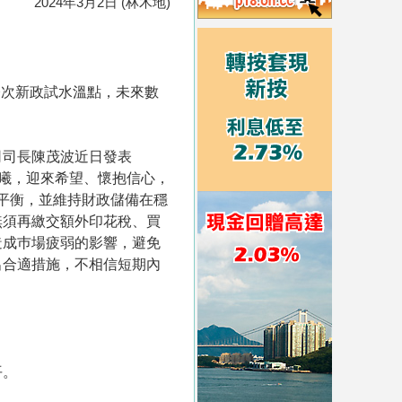
2024年3月2日 (林木地)
今次新政試水溫點，未來數
司司長陳茂波近日發表
晨曦，迎來希望、懷抱信心，
支平衡，並維持財政儲備在穩
無須再繳交額外印花稅、買
造成巿場疲弱的影響，避免
出合適措施，不相信短期內
平。