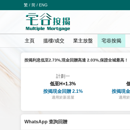
繁
/
简
/
ENG
主頁
搵樓/成交
業主放盤
宅谷按揭
按揭利息低至2.73%,現金回贈高達 2.03%,保證全城最高！
計劃一
低至H+1.3%
低
按揭現金回贈 2.1%
按揭現金
適用於新居屋
適用於
WhatsApp 查詢回贈