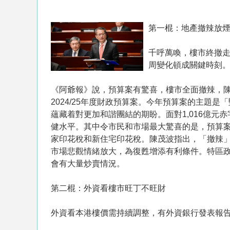
第一棍：地產撤辣放
千呼萬喚，樓市終撤
周變化頓成關鍵時刻
《阿爺報》說，預算案有驚喜，樓市全面撤辣，
2024/25年度財政預算案。今年預算案的主題
蘊藏着對更加和諧團結的期盼。面對1,016億
健水平。其中令市民和市場最大驚喜的是，預算
家印花稅和新住宅印花稅。陳茂波指出，「撤辣
市場悲觀情緒放大，為復甦增添有利條件。特區
會有大量炒賣情況。
第二棍：外資看樓市旺丁不旺財
外資看本港樓價需持續調整，有外資銀行發表報