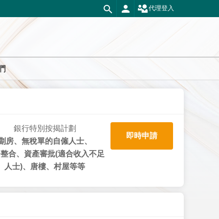
代理登入
們
銀行特別按揭計劃
即時申請
劏房、無稅單的自僱人士、
整合、資產審批(適合收入不足
人士)、唐樓、村屋等等