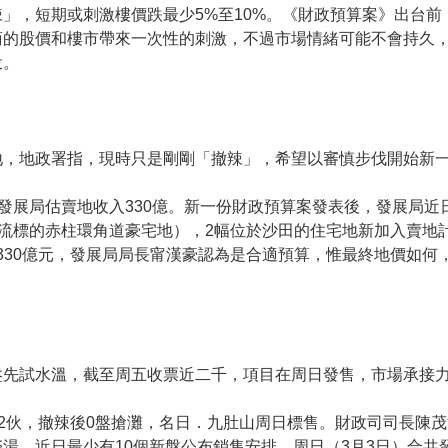
」，短期或刺激樓價跌最少5%至10%。《財政預算案》出台前
的股價和樓市帶來一次性的刺激，不過市場情緒可能不會持久，
激交投。
地，地政署指，現時只是剛剛「撤辣」，希望以審慎步伐開始新
，發展局估賣地收入330億。新一份財政預算案發表後，發展局
括曾流標的赤柱環角道豪宅地），2幅位於沙田的住宅地新加入賣地
為330億元，發展局局長甯漢豪認為是合適預算，惟最終地價如何
盤先試水溫，截至周五收票近二千，項目在周日發售，市場承接
提價加推72伙，撤辣後0盤搶灘，名日．九肚山周日標售。財政司司長
湯。近日最少有10個新盤公布銷售安排，周日（3月3日）合共發