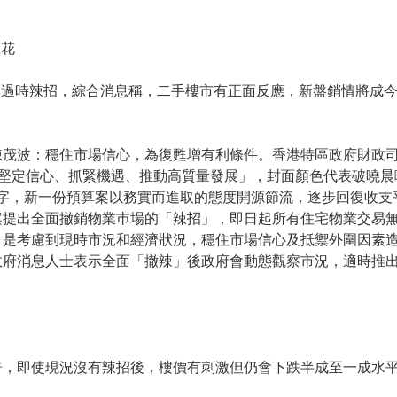
煙花
走過時辣招，綜合消息稱，二手樓市有正面反應，新盤銷情將成
。
陳茂波：穩住市場信心，為復甦增有利條件。香港特區政府財政
是「堅定信心、抓緊機遇、推動高質量發展」，封面顏色代表破曉
元赤字，新一份預算案以務實而進取的態度開源節流，逐步回復收
案提出全面撤銷物業巿場的「辣招」，即日起所有住宅物業交易
」是考慮到現時市況和經濟狀況，穩住市場信心及抵禦外圍因素
政府消息人士表示全面「撤辣」後政府會動態觀察市況，適時推
告，即使現況沒有辣招後，樓價有刺激但仍會下跌半成至一成水