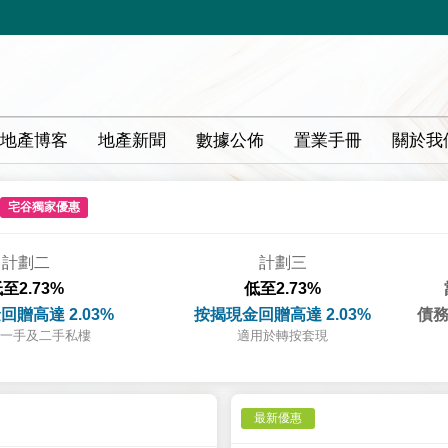
地產博客
地產新聞
數據公佈
置業手冊
關於我
宅谷獨家優惠
計劃二
計劃三
至2.73%
低至2.73%
回贈高達 2.03%
按揭現金回贈高達 2.03%
債務
一手及二手私樓
適用於轉按套現
最新優惠