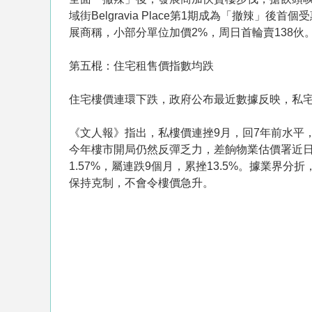
域街Belgravia Place第1期成為「撤辣」
展商稱，小部分單位加價2%，周日首輪賣138伙
第五棍：住宅租售價指數均跌
住宅樓價連環下跌，政府公布最近數據反映，私
《文人報》指出，私樓價連挫9月，回7年前水平
今年樓市開局仍然反彈乏力，差餉物業估價署近日公布
1.57%，屬連跌9個月，累挫13.5%。據業
保持克制，不會令樓價急升。