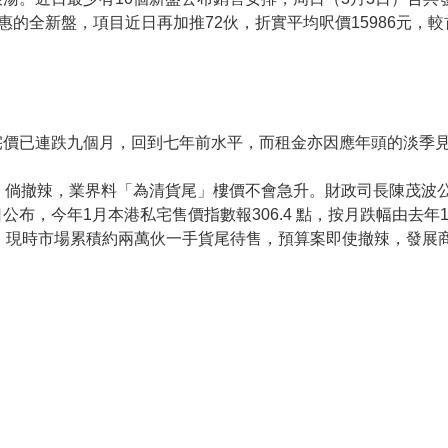
後首個受惠的全新盤，項目近日再加推72伙，折實平均呎價15986元，
。
宅價已連跌九個月，回到七年前水平，而租金亦因應年頭的淡季
，倘撤辣，業界料「為清貨尾」樓價不會急升。財政司長陳茂波
，今年1月本港私宅售價指數報306.4 點，按月跌幅由去年12
界分折，現時市場累積約兩萬伙一手貨尾待售，預算案即使撤辣，發