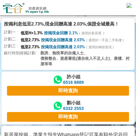
代
理
按揭利息低至2.73%,現金回贈高達 2.03%,保證全城最高！
主
計劃一
頁
低至H+1.3%
按揭現金回贈 2.1%
適用於新居屋
計劃二
低至2.73%
按揭現金回贈高達 2.03%
適用於一手及二手私樓
計劃三
搵
低至2.73%
按揭現金回贈高達 2.03%
適用於轉按套現
銀行特別按揭計劃
劏房、無稅單的自僱人士、
樓/
債務整合、資產審批(適合收入不足人士)、唐樓、村
成
屋等等
交
許小姐
6516 8889
業
即時查詢
主
放
劉小姐
6332 2553
盤
即時查詢
宅
谷
新居屋按揭，準業主預先Whatsapp登記可享有額外宅谷回