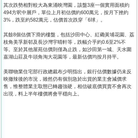
其次跌勢相對較大為東涌映灣園，該盤3座一個實用面積約
494方呎中層戶，單位上月初估價約600萬元，按月下挫約
3%，跌至約582萬元，估價首次跌穿「6球」。
其餘8個估價下滑的樓盤，包括沙田中心、紅磡黃埔花園、荔
枝角美孚新邨及長沙灣宇晴軒等，跌幅介乎約0.6至2%不
等。至於其他屋苑估價則僅為止跌，如沙田第一城、天水圍
嘉湖山莊及牛頭角淘大花園等，最新估價均按月持平。
美聯物業住宅部行政總裁布少明指出，銀行估價數據仍未反
映撤辣後的市況，雖然仍有個別急於出貨的業主會減價求
售，惟整體業主取態已轉趨強硬，相信破底價買賣不會再次
出現，料上半年樓價將會平穩向上。