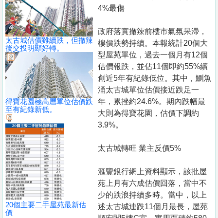
置
4%最傷
業
政府落實撤辣前樓市氣氛呆滯，
手
太古城估價雖續跌，但撤辣
樓價跌勢持續。本報統計20個大
冊
後交投明顯好轉。
型屋苑單位，過去一個月有12個
估價報跌，並佔11個即約55%續
關
創近5年有紀錄低位。其中，鰂魚
於
涌太古城單位估價接近跌足一
我
得寶花園極高層單位估價跌
年，累挫約24.6%。期內跌幅最
們
至有紀錄新低。
大則為得寶花園，估價下調約
3.9%。
太古城轉旺 業主反價5%
滙豐銀行網上資料顯示，該批屋
苑上月有六成估價回落，當中不
少的跌浪持續多時。當中，以上
20個主要二手屋苑最新估
述太古城連跌11個月最長，屋苑
價