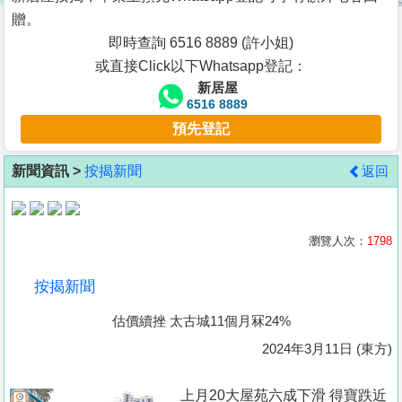
按
贈。
揭
即時查詢 6516 8889 (許小姐)
或直接Click以下Whatsapp登記：
地
新居屋
產
6516 8889
博
預先登記
客
新聞資訊 >
按揭新聞
返回
地
產
新
瀏覽人次：
1798
聞
按揭新聞
數
估價續挫 太古城11個月冧24%
據
公
2024年3月11日 (東方)
佈
上月20大屋苑六成下滑 得寶跌近