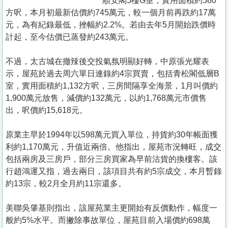
順安閣5樓G室，實用面積約580
方呎，本月初最新估價約745萬元，較一個月前再跌約17萬
元，為有紀錄最低，挫幅約2.2%。若由去年5月開始跌價時
計起，至今估價已蒸發約243萬元。
不過，太古城在撤辣後交投氣氛明顯好轉，中原張光耀表
示，屋苑於過去周六單日連錄約4宗買賣，包括青松閣低層B
室，實用面積約1,132方呎，三房間隔享全海景，1月叫價約
1,900萬元放售，減價約132萬元，以約1,768萬元市價售
出，呎價約15,618元。
原業主早於1994年以598萬元買入單位，持貨約30年帳面獲
利約1,170萬元，升值近兩倍。他指出，屋苑市況轉旺，成交
包括兩房及三房戶，部分三房買家為早前沽貨的換樓客。該
行趙鴻運又指，過去兩日，該項目共有約5宗成交，本月暫錄
約13宗，較2月全月約11宗還多。
美聯吳肇基則指出，該屋苑業主更開始有反價動作，幅度一
般約5%水平。而撇除事故單位，屋苑目前入場價約698萬