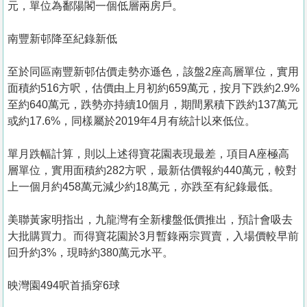
元，單位為鄱陽閣一個低層兩房戶。
南豐新邨降至紀錄新低
至於同區南豐新邨估價走勢亦遜色，該盤2座高層單位，實用
面積約516方呎，估價由上月初約659萬元，按月下跌約2.9%
至約640萬元，跌勢亦持續10個月，期間累積下跌約137萬元
或約17.6%，同樣屬於2019年4月有統計以來低位。
單月跌幅計算，則以上述得寶花園表現最差，項目A座極高
層單位，實用面積約282方呎，最新估價報約440萬元，較對
上一個月約458萬元減少約18萬元，亦跌至有紀錄最低。
美聯黃家明指出，九龍灣有全新樓盤低價推出，預計會吸去
大批購買力。而得寶花園於3月暫錄兩宗買賣，入場價較早前
回升約3%，現時約380萬元水平。
映灣園494呎首插穿6球