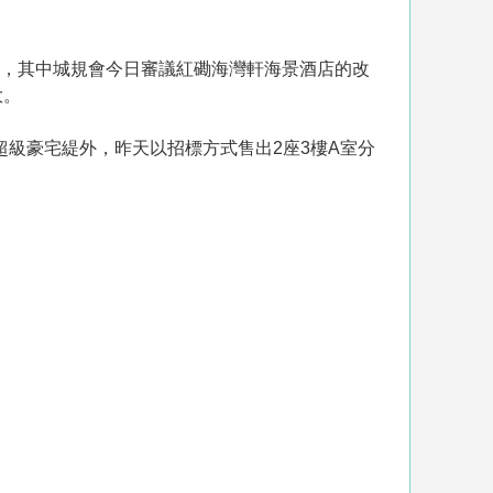
途，其中城規會今日審議紅磡海灣軒海景酒店的改
大。
號超級豪宅緹外，昨天以招標方式售出2座3樓A室分