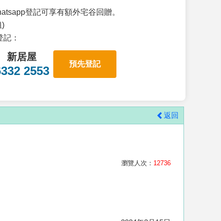
atsapp登記可享有額外宅谷回贈。
)
p登記：
新居屋
預先登記
6332 2553
返回
瀏覽人次：
12736