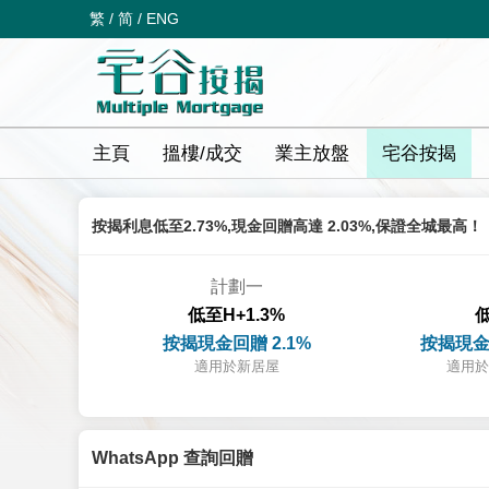
繁
/
简
/
ENG
主頁
搵樓/成交
業主放盤
宅谷按揭
按揭利息低至2.73%,現金回贈高達 2.03%,保證全城最高！
計劃一
低至H+1.3%
低
按揭現金回贈 2.1%
按揭現金
適用於新居屋
適用於
WhatsApp 查詢回贈