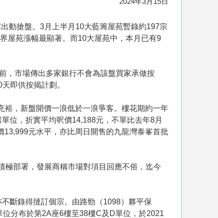
2024年3月15日
出動搶盤。3月上半月10大藍籌屋苑暫錄約197宗
界屋苑漲幅最顯著。而10大屋苑中，本月已有9
售前，市場傳出多家銀行不會為該盤買家承做按
0天即供按揭計劃。
樓供應充裕，新盤開價一浪低於一浪爭客。樓花期約一年
單位，折實平均呎價14,188元，不單比去年8月
均呎價13,999元水平，亦比周日開售的九龍灣泰峯首批
。
st積極部署，發展商稱市場對項目回應不俗，迄今
亦不斷錄得撻訂個宗。由路勁（1098）夥平保
分布於第2A座6樓至38樓C及D單位，於2021