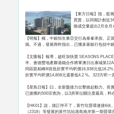
【東方日報】指，藍籌
買賣，以同期計創近3
個成交量超出2月全月
【明報】稱，中銀恒生東亞交行為泰峯承按。正當
揭。不過，發展商昨指出，已獲多家銀行包括中銀
【文匯報】報導，趁旺加快賣 SEASONS PL
半、會德豐地產夥港鐵合作將軍澳日出康城第12A期
同區凱柏峰III首批折實平均呎價16,938元低16
折實平均呎價14,808元還要低4.2 %。323方
【星島日報】曰，全新盤接力出擊掀起動力。長實與
已接獲約500宗查詢，以3房單位關注度最高，
【HK01】說，撻訂停不了，黃竹坑晉環連撻6伙
（2318）等發展的黃竹坑站港島南岸第一期晉環亦