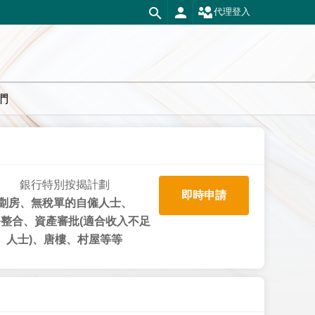
代理登入
們
銀行特別按揭計劃
即時申請
劏房、無稅單的自僱人士、
整合、資產審批(適合收入不足
人士)、唐樓、村屋等等