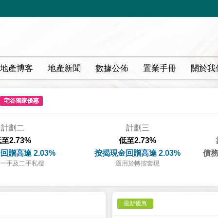
地產博客
地產新聞
數據公佈
置業手冊
關於我
宅谷獨家優惠
計劃二
計劃三
至2.73%
低至2.73%
回贈高達 2.03%
按揭現金回贈高達 2.03%
債務
一手及二手私樓
適用於轉按套現
最新優惠