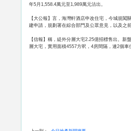
年5月1,558.4萬元至1,989萬元沽出。
【大公報】言，海灣軒酒店申改住宅，今城規闖關
建申請，規劃署在綜合部門及公眾意見，以及之
【信報】稱，緹外分層大宅2.25億招標售出。新
層大宅，實用面積4557方呎，4房間隔，連2個車位
上一則：
今日地產新聞摘要