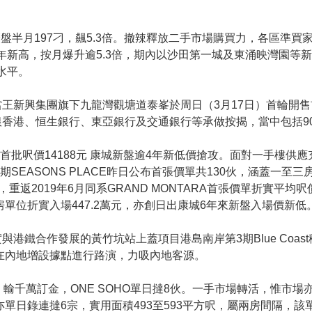
盤半月197刁，飆5.3倍。撤辣釋放二手市場購買力，各區準買家
年新高，按月爆升逾5.3倍，期內以沙田第一城及東涌映灣園等新
水平。
王新興集團旗下九龍灣觀塘道泰峯於周日（3月17日）首輪開
香港、恒生銀行、東亞銀行及交通銀行等承做按揭，當中包括9
ACE首批呎價14188元 康城新盤逾4年新低價搶攻。面對一手
SEASONS PLACE昨日公布首張價單共130伙，涵蓋一至三房
.2%，重返2019年6月同系GRAND MONTARA首張價單折實平
呎一房單位折實入場447.2萬元，亦創日出康城6年來新盤入場價新低
港鐵合作發展的黃竹坑站上蓋項目港島南岸第3期Blue Coa
料在內地增設據點進行路演，力吸內地客源。
、輸千萬訂金，ONE SOHO單日撻8伙。一手市場轉活，惟市場
單日錄連撻6宗，實用面積493至593平方呎，屬兩房間隔，該單位