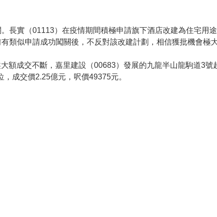
。長實（01113）在疫情期間積極申請旗下酒店改建為住宅用
前有類似申請成功闖關後，不反對該改建計劃，相信獲批機會極
盤大額成交不斷，嘉里建設（00683）發展的九龍半山龍駒道3
，成交價2.25億元，呎價49375元。