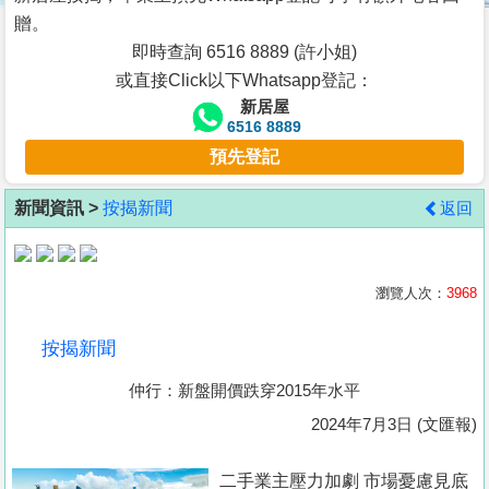
按
贈。
揭
即時查詢 6516 8889 (許小姐)
或直接Click以下Whatsapp登記：
地
新居屋
產
6516 8889
博
預先登記
客
新聞資訊 >
按揭新聞
返回
地
產
新
瀏覽人次：
3968
聞
按揭新聞
數
仲行：新盤開價跌穿2015年水平
據
公
2024年7月3日 (文匯報)
佈
二手業主壓力加劇 市場憂慮見底