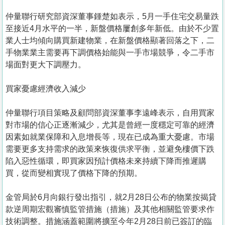
仲量聯行研究部資深董事鍾楚如表示，5月一手住宅交易量跌
至接近4月水平的一半，新盤價格屢創多年新低。由於不少置
業人士均傾向購買新建物業，在新盤價格顯著回落之下，二
手物業業主需要再下調價格始能與一手市場競爭，令二手市
場面對更大下調壓力。
買家憂慮經濟收入減少
仲量聯行項目策略及顧問部資深董事李遠峰表示，自用買家
對市場的信心正逐漸減少，尤其是曾經一度穩定可靠的經濟
因素如就業保障和入息增長等，現在已成為重大憂慮。市場
需要更多支持需求的政策來恢復供求平衡，並避免樓價下跌
陷入惡性循環，即買家因預計價格未來持續下降而推遲購
買，從而變相實現了價格下降的預期。
金管局於6月向銀行發出指引，就2月28日公布的物業按揭貸
款逆周期宏觀審慎監管措施（措施）及其他相關監管要求作
技術調整。措施涵蓋範圍將擴至今年2月28日前已簽訂的臨