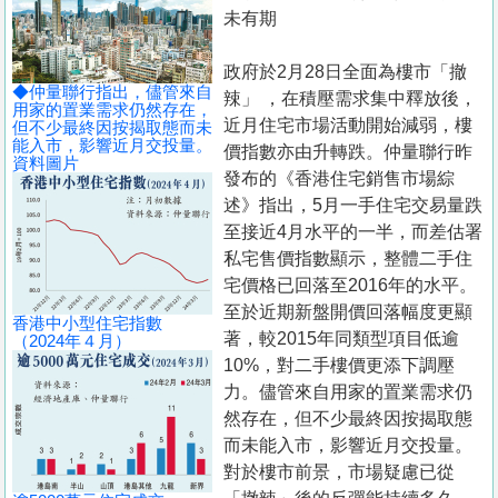
置
未有期
業
政府於2月28日全面為樓市「撤
手
◆仲量聯行指出，儘管來自
辣」 ，在積壓需求集中釋放後，
冊
用家的置業需求仍然存在，
近月住宅市場活動開始減弱，樓
但不少最終因按揭取態而未
能入市，影響近月交投量。
價指數亦由升轉跌。仲量聯行昨
關
資料圖片
發布的《香港住宅銷售市場綜
於
述》指出，5月一手住宅交易量跌
我
至接近4月水平的一半，而差估署
們
私宅售價指數顯示，整體二手住
宅價格已回落至2016年的水平。
至於近期新盤開價回落幅度更顯
香港中小型住宅指數
著，較2015年同類型項目低逾
（2024年４月）
10%，對二手樓價更添下調壓
力。儘管來自用家的置業需求仍
然存在，但不少最終因按揭取態
而未能入市，影響近月交投量。
對於樓市前景，市場疑慮已從