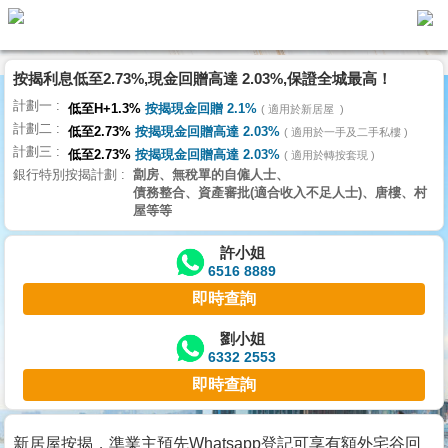
按揭利息低至2.73%,現金回贈高達 2.03%,保證全城最高！
主
計劃一
頁
低至H+1.3%
按揭現金回贈 2.1%
適用於新居屋
代
計劃二
理
低至2.73%
按揭現金回贈高達 2.03%
適用於一手及二手私樓
計劃三
搵
低至2.73%
按揭現金回贈高達 2.03%
適用於轉按套現
銀行特別按揭計劃
劏房、無稅單的自僱人士、
樓/
債務整合、資產審批(適合收入不足人士)、唐樓、村
成
屋等等
交
許小姐
6516 8889
業
即時查詢
主
放
劉小姐
6332 2553
盤
即時查詢
宅
谷
新居屋按揭，準業主預先Whatsapp登記可享有額外宅谷回