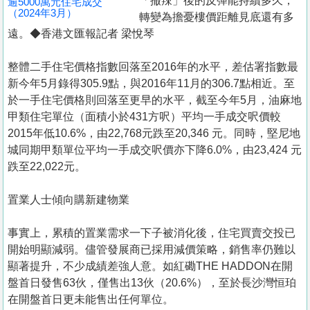
「撤辣」後的反彈能持續多久，
逾5000萬元住宅成交
（2024年3月）
轉變為擔憂樓價距離見底還有多
遠。◆香港文匯報記者 梁悅琴
整體二手住宅價格指數回落至2016年的水平，差估署指數最
新今年5月錄得305.9點，與2016年11月的306.7點相近。至
於一手住宅價格則回落至更早的水平，截至今年5月，油麻地
甲類住宅單位（面積小於431方呎）平均一手成交呎價較
2015年低10.6%，由22,768元跌至20,346 元。同時，堅尼地
城同期甲類單位平均一手成交呎價亦下降6.0%，由23,424 元
跌至22,022元。
置業人士傾向購新建物業
事實上，累積的置業需求一下子被消化後，住宅買賣交投已
開始明顯減弱。儘管發展商已採用減價策略，銷售率仍難以
顯著提升，不少成績差強人意。如紅磡THE HADDON在開
盤首日發售63伙，僅售出13伙（20.6%），至於長沙灣恒珀
在開盤首日更未能售出任何單位。