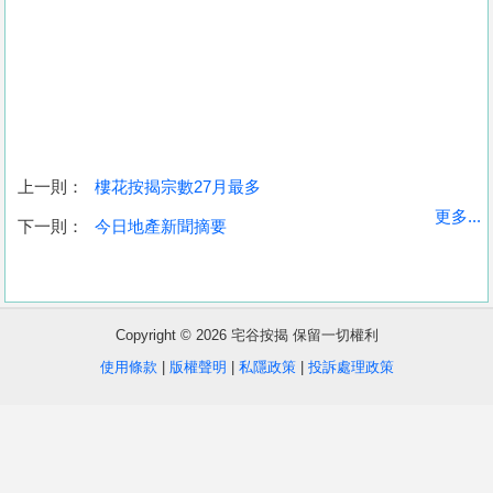
上一則：
樓花按揭宗數27月最多
收
更多...
下一則：
今日地產新聞摘要
藏
樓
盤
Copyright © 2026 宅谷按揭 保留一切權利
繁
简
ENG
使用條款
|
版權聲明
|
私隱政策
|
投訴處理政策
體
体