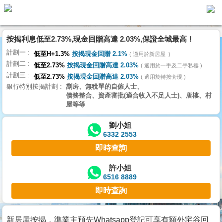
按揭利息低至2.73%,現金回贈高達 2.03%,保證全城最高！
主
計劃一
頁
低至H+1.3%
按揭現金回贈 2.1%
適用於新居屋
代
計劃二
理
低至2.73%
按揭現金回贈高達 2.03%
適用於一手及二手私樓
計劃三
搵
低至2.73%
按揭現金回贈高達 2.03%
適用於轉按套現
銀行特別按揭計劃
劏房、無稅單的自僱人士、
樓/
債務整合、資產審批(適合收入不足人士)、唐樓、村
成
屋等等
交
劉小姐
6332 2553
業
即時查詢
主
放
許小姐
6516 8889
盤
即時查詢
宅
谷
新居屋按揭，準業主預先Whatsapp登記可享有額外宅谷回