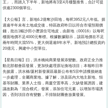
王」，而踏入下半年，新地將有3至4月樓盤推售，合計可提
供逾2300個單位。
【大公報】言，新地6.2億奪沙田地，每呎3952元八年低。捱
過逾半年未有土地成交後，特區政府昨日以符合市場預期價
錢，批出1幅沙田小瀝源住宅地皮，由新地（00016）以每呎
樓面地價不足4000元奪標。根據數據顯示，該區地價在不足
兩年時間大瀉55%，更大倒退逾8年水平。新地預計總投資約
20億元，興建中小型單位。
【星島日報】曰，洪水橋純商業發展添變數。政府正全力推
動北部都會區發展，更加快處理原址換地項目；本報昨日率
先披露，洪水橋/厦村新發展區最新公布有5宗申請獲接納進
一步處理，全屬商業地。據了解，涉及區內大地主新地、恒
基等財團。業界人士指，商廈空置率高，欠缺發展誘因，建
議改劃為「混合模式」發展，添加住宅元素，以增加市場誘
因，否則項目存有變數，不排除財團會放棄發展。