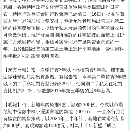
新估算，在營運赤字及資本支出持續下 ，現金流將於明年中
耗盡。香港特區政府文化體育及旅遊局局長楊潤雄昨日宣
布，特區行政長官會同行政會議已於前日（16日）批准放寬
西九管理局的加強財務安排，包括允許管理局出售西九第二
區的住宅發展項目，批標予私人發展商售得的住宅項目收益
可全數保留，現行發展圖則所准許的住宅總樓面面積上限17
萬平方米維持不變，相信可讓管理局有足夠資金營運約十
年。由於擬議出售的第二區土地正進行平整地庫，管理局料
兩年後才可討論賣地時間表。
【東方日報】指，次季持貨3年以下私樓買賣9年高。樓市全
面撤辣帶動短期出貨激增。有報告指，今年第二季持貨3年或
以下的二手私宅買賣登記錄329宗，佔同期二手私人住宅買
賣比例約3.1%，宗數創2015年第三季後的近9年新高。
【明報】稱，新地年內擬推4盤，涉逾2300伙。今次以市場
預期中位數中標小瀝源官地的新地（0016），一直奉行月月
有樓賣的銷售策略；以2024年上半年計，新地在本港估計售
約830伙、套現總額達150億元，料為上半年新盤「吸金