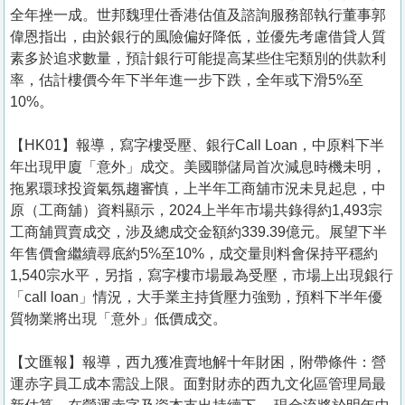
置
全年挫一成。世邦魏理仕香港估值及諮詢服務部執行董事郭
業
偉恩指出，由於銀行的風險偏好降低，並優先考慮借貸人質
素多於追求數量，預計銀行可能提高某些住宅類別的供款利
手
率，估計樓價今年下半年進一步下跌，全年或下滑5%至
冊
10%。
關
【HK01】報導，寫字樓受壓、銀行Call Loan，中原料下半
於
年出現甲廈「意外」成交。美國聯儲局首次減息時機未明，
我
拖累環球投資氣氛趨審慎，上半年工商舖市況未見起息，中
們
原（工商舖）資料顯示，2024上半年市場共錄得約1,493宗
工商舖買賣成交，涉及總成交金額約339.39億元。展望下半
年售價會繼續尋底約5%至10%，成交量則料會保持平穩約
1,540宗水平，另指，寫字樓市場最為受壓，市場上出現銀行
「call loan」情況，大手業主持貨壓力強勁，預料下半年優
質物業將出現「意外」低價成交。
【文匯報】報導，西九獲准賣地解十年財困，附帶條件：營
運赤字員工成本需設上限。面對財赤的西九文化區管理局最