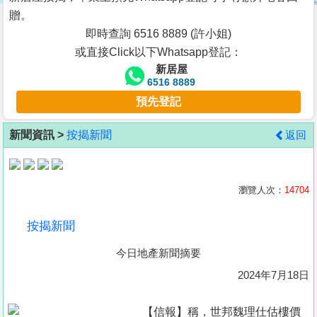
按
贈。
揭
即時查詢 6516 8889 (許小姐)
或直接Click以下Whatsapp登記：
地
新居屋
產
6516 8889
博
預先登記
客
新聞資訊 >
按揭新聞
返回
地
產
新
瀏覽人次：
14704
聞
按揭新聞
數
今日地產新聞摘要
據
公
2024年7月18日
佈
【信報】稱，世邦魏理仕估樓價