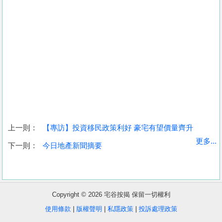
上一則：
【專訪】投資移民政策利好 豪宅有望價量齊升
收
更多...
下一則：
今日地產新聞摘要
藏
樓
盤
Copyright © 2026 宅谷按揭 保留一切權利
繁
简
ENG
使用條款
|
版權聲明
|
私隱政策
|
投訴處理政策
體
体