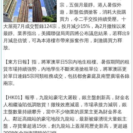
置
宗，五個月最靜。港人暑假外
業
遊，新盤低價搶客，消耗大批購
買力，令二手交投持續受壓。十
手
大屋苑7月成交暫錄124宗，按月減少15%，為2月撤辣以來
冊
最靜。業界指出，美國聯儲局周四將公布議息結果，若釋出9
月減息信號，可為本港樓市帶來振奮作用，刺激購買力釋
關
放。
於
我
【東方日報】指，將軍澳單日5宗內地生租樓。暑假期間的租
們
賃市場持續強勢，內地學生不斷來港搶租單位，將軍澳區更
於單日連錄5宗同類租務成交，包括都會豪庭及南豐廣場各錄
兩宗。
【HK01】報導，九龍站豪宅大屠殺，銀主盤創新高，財金名
人相繼淪陷低調散貨！撤辣效應減退，市場承接力減弱，銀
主盤數量持續攀升，當中不少物業的原業主更為財金界名
人。鄰近高鐵站的豪宅地段九龍站，最新被爆湧現大量銀主
盤，存貨量超過15伙，創九龍站上蓋屋苑歷史新高，更超越