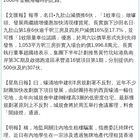
2008年金融海嘯時的記錄。
【文匯報】報導，名日•九肚山減價推6伙，「1蚊車位」做噱
頭。發展商繼續增優惠加快清現樓貨尾。長實旗下沙田名日‧
九肚山第1座6伙逾千呎三房及四房戶減價16%至17.7%，並
可獲「1蚊限量車位認購」優惠，於周六以價單形式先到先得
發售，1,053平方呎三房折實入場合約價1,996.8萬元。長實
執行董事趙國雄表示，集團下半年計劃推售黃竹坑站港島南
岸第3C期及啟德跑道區承豐道16號項目第1期，分別提供約
500伙及約307伙。
【星島日報】曰，蠔涌地申建8洋房規劃署不反對。近年不少
財團加快改劃旗下項目發展，由財團持有的西貢蠔涌一幅住
宅地，去年向城規會申建8幢樓高3層的低密度住宅。最新獲
規劃署原則上不反對，城規會將於周五舉行會議審理，料會
「開綠燈」通過。
【明報】稱，地監局關注內地生租樓騙案，指應委託持牌代
理。近日有內地學生在一宗涉及透過無牌地產代理租賃香港