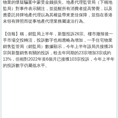
物業的懷疑騙案中蒙受金錢損失。地產代理監管局（下稱地
監局）對事件表示關注，並提醒所有消費者提高警覺，以及
應委託持牌地產代理以為其權益帶來更佳保障，並指在香港
未領有牌照而從事地產代理業務屬違法行為。
【信報】稱，銷監局上半年，新盤投訴26宗。樓市撤辣後一
手市場交投轉活，投訴數字也相應略為增加，一手住宅物業
銷售監管局（銷監局）數據顯示，今年上半年該局共接獲26
宗與新盤銷售有關的投訴，較去年同期的23宗增加3宗或約
13%，但相對2022年首6個月已接獲103宗投訴，今年上半年
的投訴數字仍屬低水平。