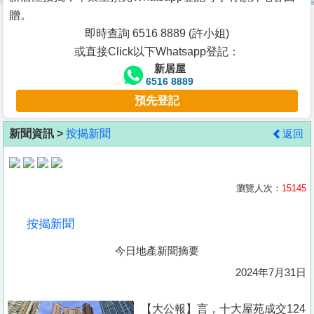
按
贈。
揭
即時查詢 6516 8889 (許小姐)
或直接Click以下Whatsapp登記：
地
新居屋
產
6516 8889
博
預先登記
客
新聞資訊 >
按揭新聞
返回
地
產
新
瀏覽人次：
15145
聞
按揭新聞
數
今日地產新聞摘要
據
公
2024年7月31日
佈
【大公報】言，十大屋苑成交124