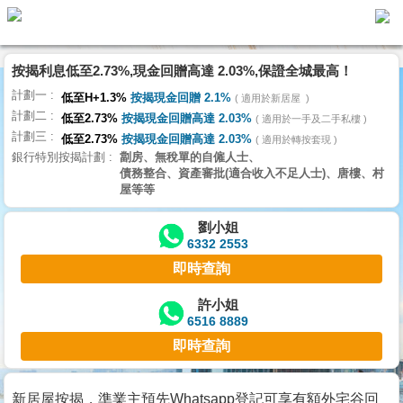
按揭利息低至2.73%,現金回贈高達 2.03%,保證全城最高！
主
計劃一
頁
低至H+1.3%
按揭現金回贈 2.1%
適用於新居屋
代
計劃二
理
低至2.73%
按揭現金回贈高達 2.03%
適用於一手及二手私樓
計劃三
搵
低至2.73%
按揭現金回贈高達 2.03%
適用於轉按套現
銀行特別按揭計劃
劏房、無稅單的自僱人士、
樓/
債務整合、資產審批(適合收入不足人士)、唐樓、村
成
屋等等
交
劉小姐
6332 2553
業
即時查詢
主
放
許小姐
6516 8889
盤
即時查詢
宅
谷
新居屋按揭，準業主預先Whatsapp登記可享有額外宅谷回