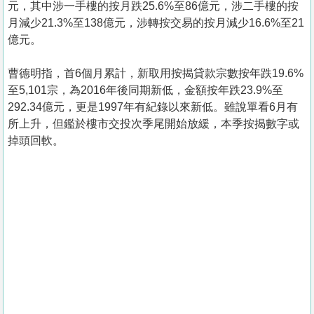
元，其中涉一手樓的按月跌25.6%至86億元，涉二手樓的按
月減少21.3%至138億元，涉轉按交易的按月減少16.6%至21
億元。
曹德明指，首6個月累計，新取用按揭貸款宗數按年跌19.6%
至5,101宗，為2016年後同期新低，金額按年跌23.9%至
292.34億元，更是1997年有紀錄以來新低。雖說單看6月有
所上升，但鑑於樓市交投次季尾開始放緩，本季按揭數字或
掉頭回軟。