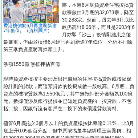
置
轉，本港6月底負資產住宅按揭貸
業
款宗數由3月底的32,073宗，降至
30,288宗。然而，跟去年6月底比
手
香港樓價於6月再度刷新逾
較仍高出8.06倍，而且是2003年6
冊
7年低位。（資料圖片）
月亦即「沙士」疫情剛結束之後
最嚴重，但由於樓價6月經已再刷新逾7年低位，分析不排除
關
第三季負資產將再掉頭上升。
於
我
涉額1550億 無抵押佔百億
們
現時負資產樓按主要涉及銀行職員的住屋按揭貸款或按揭保
險計劃的貸款，而這類貸款的按揭成數一般較高。6月底，負
資產的樓按貸款為1,550億元，其中無抵押部分金額為100億
元。數據僅涉及銀行提供並已知是負資產的一按貸款，不包
括二按，因銀行沒有客戶在二按下的未償還貸款資料。
儘管6月底拖欠3個月以上的負資產樓按比率達0.11%，比3月
底上升0.05個百分點，但中原按揭董事總經理王美鳳稱，相