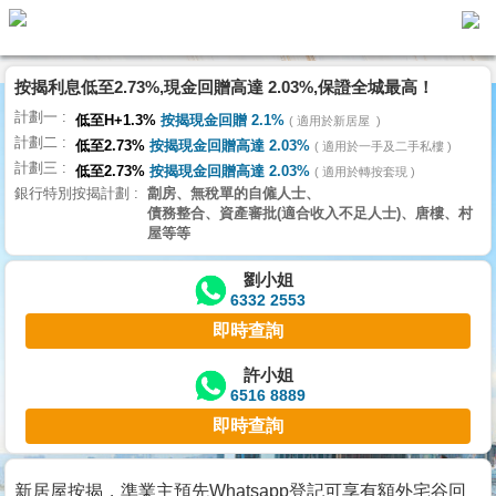
按揭利息低至2.73%,現金回贈高達 2.03%,保證全城最高！
主
計劃一
頁
低至H+1.3%
按揭現金回贈 2.1%
適用於新居屋
代
計劃二
理
低至2.73%
按揭現金回贈高達 2.03%
適用於一手及二手私樓
計劃三
搵
低至2.73%
按揭現金回贈高達 2.03%
適用於轉按套現
銀行特別按揭計劃
劏房、無稅單的自僱人士、
樓/
債務整合、資產審批(適合收入不足人士)、唐樓、村
成
屋等等
交
劉小姐
6332 2553
業
即時查詢
主
放
許小姐
6516 8889
盤
即時查詢
宅
谷
新居屋按揭，準業主預先Whatsapp登記可享有額外宅谷回