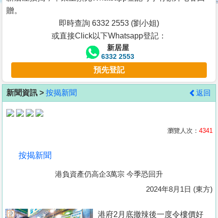
按
贈。
揭
即時查詢 6332 2553 (劉小姐)
或直接Click以下Whatsapp登記：
地
新居屋
產
6332 2553
博
預先登記
客
新聞資訊 >
按揭新聞
返回
地
產
新
瀏覽人次：
4341
聞
按揭新聞
數
港負資產仍高企3萬宗 今季恐回升
據
公
2024年8月1日 (東方)
佈
港府2月底撤辣後一度令樓價好