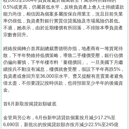
較2003至2004年負資產處於幾萬甚至十萬宗時所錄得的
0.5%或更高，仍屬甚低水平，反映負資產上會人士持續還款
能力尚佳，相信因為個案多屬按保自用業主，況且目前失業
率仍很低，負資產對銀行實質信貸風險及市場風險仍甚低。
不過，她表示，由於近期樓價有所回落，不排除本季負資產
宗數會回升。
經絡按揭轉介首席副總裁曹德明亦指，地產商有一堆貨尾待
散，下半年勢維持低價策略，導致二手樓價受壓，銀行估價
仍偏向審慎，下半年樓市料「量穩價回」。一旦美國下月繼
續按兵不動沒有減息，樓價就會受壓，假設下半年再跌5%，
負資產或會回升至36,000宗水平。曹又提醒有意置業者避免
借太盡，不但要謹記按時供款，也得預留至少半年的後備資
金。
首6月新取按揭貸款額破底
金管局另公布，6月份新申請貸款個案按月減少17.2%至
6,690宗，新批出的按揭貸款額亦按月減少22.5%至245億