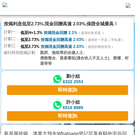
按揭利息低至2.73%,現金回贈高達 2.03%,保證全城最高！
主
計劃一
頁
低至H+1.3%
按揭現金回贈 2.1%
適用於新居屋
代
計劃二
理
低至2.73%
按揭現金回贈高達 2.03%
適用於一手及二手私樓
計劃三
搵
低至2.73%
按揭現金回贈高達 2.03%
適用於轉按套現
銀行特別按揭計劃
劏房、無稅單的自僱人士、
樓/
債務整合、資產審批(適合收入不足人士)、唐樓、村
成
屋等等
交
劉小姐
6332 2553
業
即時查詢
主
放
許小姐
6516 8889
盤
即時查詢
宅
谷
新居屋按揭，準業主預先Whatsapp登記可享有額外宅谷回