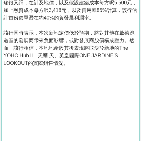
瑞銀又謂，在計及地價，以及假設建築成本每方呎5,500元，
加上融資成本每方呎3,418元，以及實用率85%計算，該行估
計首份價單潛在約40%的負發展利潤率。
該行同時表示，本次新地定價低於預期，將對其他在啟德跑
道區的發展商帶來負面影響，或對發展商股價構成壓力。然
而，該行相信，本地地產股其後表現將取決於新地的The
YOHO Hub II、天璽‧天、英皇國際ONE JARDINE'S
LOOKOUT的實際銷售情況。