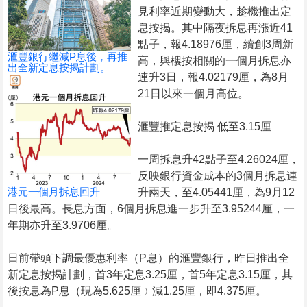
置
見利率近期變動大，趁機推出定
業
息按揭。其中隔夜拆息再漲近41
點子，報4.18976厘，續創3周新
手
滙豐銀行繼減P息後，再推
高，與樓按相關的一個月拆息亦
冊
出全新定息按揭計劃。
連升3日，報4.02179厘，為8月
21日以來一個月高位。
關
於
滙豐推定息按揭 低至3.15厘
我
們
一周拆息升42點子至4.26024厘，
反映銀行資金成本的3個月拆息連
港元一個月拆息回升
升兩天，至4.05441厘，為9月12
日後最高。長息方面，6個月拆息進一步升至3.95244厘，一
年期亦升至3.9706厘。
日前帶頭下調最優惠利率（P息）的滙豐銀行，昨日推出全
新定息按揭計劃，首3年定息3.25厘，首5年定息3.15厘，其
後按息為P息（現為5.625厘﹚減1.25厘，即4.375厘。