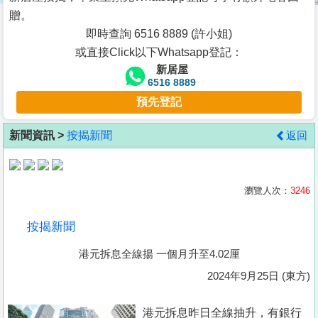
按
贈。
揭
即時查詢 6516 8889 (許小姐)
或直接Click以下Whatsapp登記：
地
新居屋
產
6516 8889
博
預先登記
客
新聞資訊 >
按揭新聞
返回
地
產
新
瀏覽人次：
3246
聞
按揭新聞
數
港元拆息全線揚 一個月升至4.02厘
據
公
2024年9月25日 (東方)
佈
港元拆息昨日全線抽升，有銀行