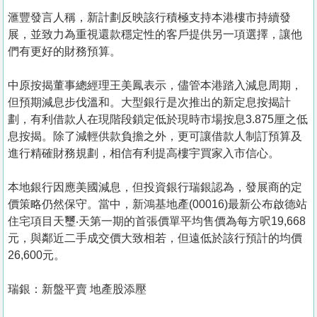
滙豐發言人稱，新計劃反映該行積極支持本港樓市持續發
展，並致力為重視還款穩定性的客戶提供另一項選擇，讓他
們有更好的財務預算。
中原按揭董事總經理王美鳳表示，儘管本港踏入減息周期，
但預期減息步伐溫和。大型銀行是次推出的新定息按揭計
劃，有利借款人在現階段鎖定低於現時市場按息3.875厘之低
息按揭。除了減輕供款負擔之外，更可讓借款人制訂預算及
進行精確財務規劃，相信有利提高樓宇買家入市信心。
本地銀行因應美國減息，但投資銀行瑞銀認為，發展商的定
價策略仍然保守。當中，新鴻基地產(00016)最新公布啟德站
住宅項目天璽‧天第一期的首張價單平均售價為每方呎19,668
元，與鄰近二手成交價大致相若，但遠低於該行預計的均價
26,600元。
瑞銀：新盤平賣 地產股添壓