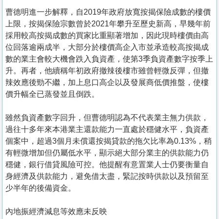
曹德明進一步解釋，自2019年政府放寬按揭保險成數的樓價
上限，按揭保險宗數曾於2021年攀升至歷史新高，早幾年前
採用較高按揭成數的買家比重顯著增加，因此現時樓價由高
位回落逾兩成半，大部分於樓價高企入市並承造較高按揭成
數的業主會較大機會跌入負資產，使第3季負資產數字按季上
升。再者，他續稱年初政府撤辣後樓市雖曾輕微反彈，但撤
辣效應後勁不繼，加上息口高企以及發展商低價推盤，使樓
價升幅全已蒸發並且倒跌。
雖然負資產數字回升，但曹德明認為不代表業主無力供款，
過往十多年來本港業主還款能力一直處於穩健水平，負資產
個案中，超過3個月未償還按揭貸款的拖欠比率為0.13%，稍
有輕微增加但仍屬低水平，顯示絕大部分業主的供款能力仍
穩健，銀行借貸風險可控。他提醒有意置業人士仍要衡量自
身經濟及供款能力，避免借太盡，緊記按時供款以及預留至
少半年的後備資金。
內地振經濟減息等效應未反映