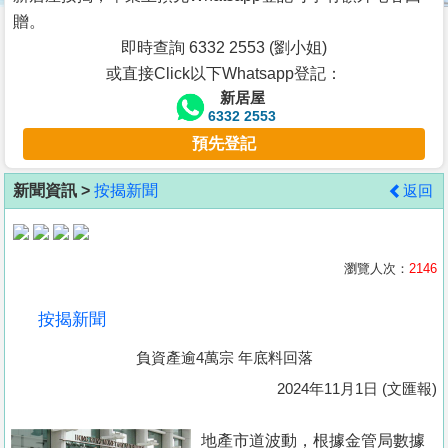
按
贈。
揭
即時查詢 6332 2553 (劉小姐)
或直接Click以下Whatsapp登記：
地
新居屋
產
6332 2553
博
預先登記
客
新聞資訊 >
按揭新聞
返回
地
產
新
瀏覽人次：
2146
聞
按揭新聞
數
負資產逾4萬宗 年底料回落
據
公
2024年11月1日 (文匯報)
佈
地產市道波動，根據金管局數據