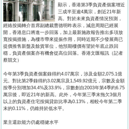
置
顯示，香港第3季負資產個案增近
業
三成半至逾4萬宗，創近21年新
高。對於未來負資產情況預測，
手
經絡按揭轉介首席副總裁曹德明昨表示，減息周期已經展
冊
開，香港息口將進一步回落，加上最新施政報告推出多項放
寬按揭措施，為樓市帶來提振作用，同時近期不少發展商已
關
提價推售新盤及餘貨單位，他預期樓價有望於年底止跌回
於
穩，負資產個案亦有機會從高位回落。香港文匯報訊（記者
我
蔡競文）
們
今年第3季負資產個案錄得約4.07萬宗，涉及金額2,075.1億
元。對比第2季錄得約3.02萬宗及1,549.92億元，宗數及金額
按季分別增加34.4%及33.9%，宗數創自2003年第4季約6.75
萬宗後，即近21年的新高。此外，今年第三季末拖欠3個月
以上的負資產住宅按揭貸款比率為0.13%，相較今年第二季
末的0.11%，仍維持於低水平。
業主還款能力仍處穩健水平