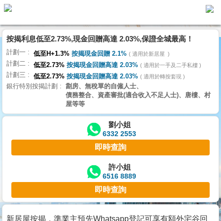
按揭利息低至2.73%,現金回贈高達 2.03%,保證全城最高！
主
計劃一
頁
低至H+1.3%
按揭現金回贈 2.1%
適用於新居屋
代
計劃二
理
低至2.73%
按揭現金回贈高達 2.03%
適用於一手及二手私樓
計劃三
搵
低至2.73%
按揭現金回贈高達 2.03%
適用於轉按套現
銀行特別按揭計劃
劏房、無稅單的自僱人士、
樓/
債務整合、資產審批(適合收入不足人士)、唐樓、村
成
屋等等
交
劉小姐
6332 2553
業
即時查詢
主
放
許小姐
6516 8889
盤
即時查詢
宅
谷
新居屋按揭，準業主預先Whatsapp登記可享有額外宅谷回