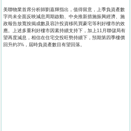
美聯物業首席分析師劉嘉輝指出，值得留意，上季負資產數
字尚未全面反映減息周期啟動、中央推新措施振興經濟、施
政報告放寬按揭成數及容許投資移民買豪宅等利好樓市的效
應。上述多重利好樓市因素持續支持下，加上11月聯儲局有
望再度減息，相信在住宅交投旺勢持續下，預期第四季樓價
回升約3%，屆時負資產數目有望回落。