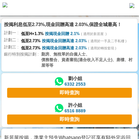
按揭利息低至2.73%,現金回贈高達 2.03%,保證全城最高！
主
計劃一
頁
低至H+1.3%
按揭現金回贈 2.1%
適用於新居屋
代
計劃二
理
低至2.73%
按揭現金回贈高達 2.03%
適用於一手及二手私樓
計劃三
搵
低至2.73%
按揭現金回贈高達 2.03%
適用於轉按套現
銀行特別按揭計劃
劏房、無稅單的自僱人士、
樓/
債務整合、資產審批(適合收入不足人士)、唐樓、村
成
屋等等
交
劉小姐
6332 2553
業
即時查詢
主
放
許小姐
6516 8889
盤
即時查詢
宅
谷
新居屋按揭，準業主預先Whatsapp登記可享有額外宅谷回