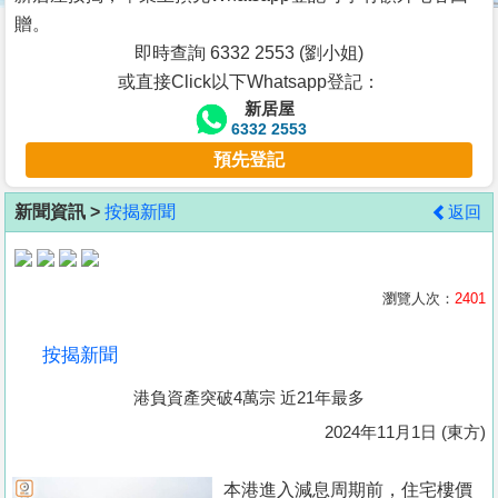
按
贈。
揭
即時查詢 6332 2553 (劉小姐)
或直接Click以下Whatsapp登記：
地
新居屋
產
6332 2553
博
預先登記
客
新聞資訊 >
按揭新聞
返回
地
產
新
瀏覽人次：
2401
聞
按揭新聞
數
港負資產突破4萬宗 近21年最多
據
公
2024年11月1日 (東方)
佈
本港進入減息周期前，住宅樓價