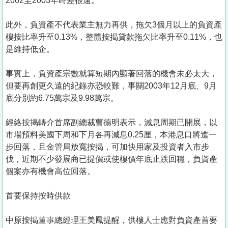
2002至2003年時差很遠。
此外，負資產不代表業主無力再供，拖欠3個月以上的負資產
樓按比率升至0.13%，整體按揭貸款拖欠比率升至0.11%，也
是維持低企。
事實上，負資產宗數就算短期內顯著回落的機會未必太大，
但要再創更久遠的紀錄亦恐較難，事關2003年12月底、9月
底分別約6.75萬宗及9.98萬宗。
經絡按揭轉介首席副總裁曹德明表示，減息周期已開展，以
市場預料美國下周和下月各再減息0.25厘，本港息口將進一
步回落，且金管局放寬按揭，可加快用家及投資者入市步
伐，近期不少發展商已提價或使樓價年底止跌回穩，負資產
個案亦有機會高位回落。
首要保持按時供款
中原按揭董事總經理王美鳳提醒，供樓人士應對負資產首要