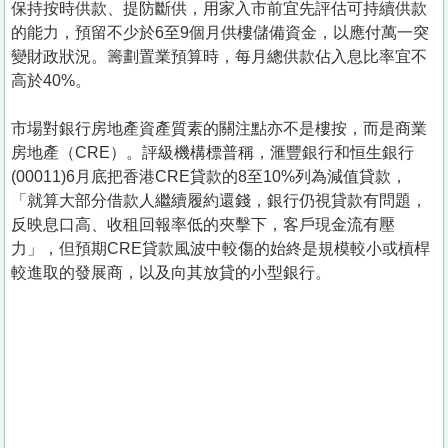
保持按時供款、提防斷供，用家入市前宜先評估可持續供款
的能力，預留不少於6至9個月供樓儲備資金，以應付萬一突
變財政狀況。籌劃置業預算時，每月總供款佔入息比率宜不
高於40%。
市場對銀行房地產資產質素的關注點亦不是樓按，而是商業
房地產（CRE）。評級機構標普稱，滙豐銀行和恒生銀行
(00011)6月底把香港CRE貸款的8至10%列為減值貸款，
「就算大部分借款人繼續履約還錢，銀行仍視貸款有問題，
反映息口高、收租回報率低的夾擊下，客戶現金流有壓
力」，但預期CRE貸款風波中較傷的始終是規模較小或槓桿
較進取的發展商，以及向其放貸的小型銀行。