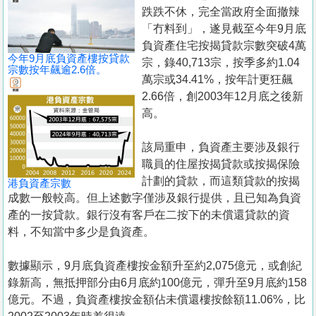
置
跌跌不休，完全當政府全面撤辣
業
「冇料到」，遂見截至今年9月底
負資產住宅按揭貸款宗數突破4萬
手
今年9月底負資產樓按貸款
宗，錄40,713宗，按季多約1.04
冊
宗數按年飆逾2.6倍。
萬宗或34.41%，按年計更狂飆
2.66倍，創2003年12月底之後新
關
高。
於
我
該局重申，負資產主要涉及銀行
們
職員的住屋按揭貸款或按揭保險
計劃的貸款，而這類貸款的按揭
港負資產宗數
成數一般較高。但上述數字僅涉及銀行提供，且已知為負資
產的一按貸款。銀行沒有客戶在二按下的未償還貸款的資
料，不知當中多少是負資產。
數據顯示，9月底負資產樓按金額升至約2,075億元，或創紀
錄新高，無抵押部分由6月底約100億元，彈升至9月底約158
億元。不過，負資產樓按金額佔未償還樓按餘額11.06%，比