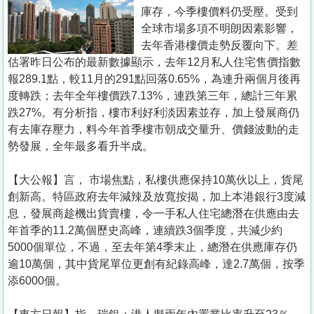
置
庫存，今季樓價料仍受壓。受到
業
全球市場多項不明朗因素影響，
去年香港樓價走勢反覆向下。差
手
估署昨日公布的最新數據顯示，去年12月私人住宅售價指數
冊
報289.1點，較11月的291點回落0.65%，為連升兩個月後再
度轉跌；去年全年樓價跌7.13%，連跌第三年，總計三年累
關
跌27%。有分析指，樓市利好利淡因素並存，加上發展商仍
於
有去庫存壓力，料今年首季樓市朝成交量升、價錢波動的走
我
勢發展，全年最多看升半成。
們
【大公報】言， 市場焦點，私樓供應保持10萬伙以上，貨尾
創新高。特區政府去年減辣及放寬按揭，加上本港銀行3度減
息，發展商趁機出貨賣樓，令一手私人住宅總潛在供應由去
年首季的11.2萬個歷史高峰，連續跌3個季度，共減少約
5000個單位，不過，至去年第4季末止，總潛在供應庫存仍
逾10萬個，其中貨尾單位更創有紀錄高峰，達2.7萬個，按季
添6000個。