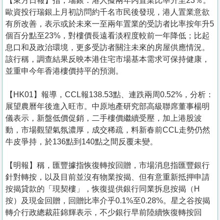
【東方日報】指，瑞銀：港人擬兩年內置業比率升至23％。
歐資投行瑞銀上月初訪問約千名市民後發現，港人置業意欲
有所改善，表示或於未來一至兩年置業的受訪者比率按年升5
個百分點至23%，對樓價長遠看淡程度較前一年降低；比起
息口和及政治環境，更多受訪者關注未來的房屋供應情況。
該行稱，調查結果反映本港住宅市場基本需求可保持健康，
並重申今年香港樓價持平的預測。
【HK01】報導，CCL報138.53點、連跌兩周0.52%，分析：
展望農曆年後進入旺市。中原地產研究部高級聯席董事楊明
儀表示，新盤低價促銷，二手樓價繼續受壓，加上港股波
動，市場觀望氣氛濃厚，成交稀疏，料新春前CCL走勢仍然
牛皮爭持，於136點到140點之間反覆未變。
【明報】稱，匯豐據指恢復轉按回贈，市場消息指匯豐銀行
針對轉按，以及目前並沒有物業按揭、但有意重新抵押申請
按揭貸款的「現契樓」，恢復提供銀行同業拆息按揭（H
按）及現金回贈，回贈比率介乎0.1%至0.28%。星之谷按揭
轉介行政總裁莊錦輝表示，不少銀行早前陸續恢復轉按回