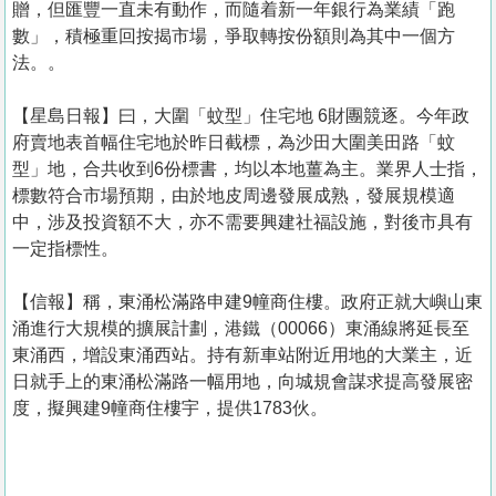
贈，但匯豐一直未有動作，而隨着新一年銀行為業績「跑
數」，積極重回按揭市場，爭取轉按份額則為其中一個方
法。。
【星島日報】曰，大圍「蚊型」住宅地 6財團競逐。今年政
府賣地表首幅住宅地於昨日截標，為沙田大圍美田路「蚊
型」地，合共收到6份標書，均以本地薑為主。業界人士指，
標數符合市場預期，由於地皮周邊發展成熟，發展規模適
中，涉及投資額不大，亦不需要興建社福設施，對後市具有
一定指標性。
【信報】稱，東涌松滿路申建9幢商住樓。政府正就大嶼山東
涌進行大規模的擴展計劃，港鐵（00066）東涌線將延長至
東涌西，增設東涌西站。持有新車站附近用地的大業主，近
日就手上的東涌松滿路一幅用地，向城規會謀求提高發展密
度，擬興建9幢商住樓宇，提供1783伙。