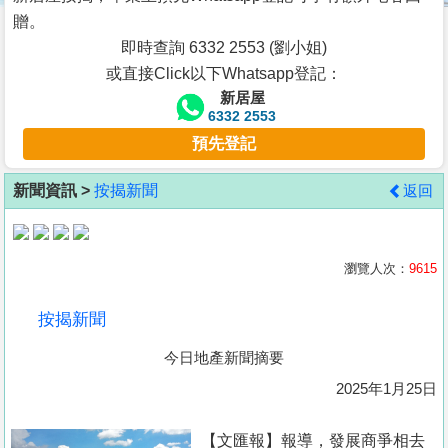
按
贈。
揭
即時查詢 6332 2553 (劉小姐)
或直接Click以下Whatsapp登記：
地
新居屋
產
6332 2553
博
預先登記
客
新聞資訊 >
按揭新聞
返回
地
產
新
瀏覽人次：
9615
聞
按揭新聞
數
今日地產新聞摘要
據
公
2025年1月25日
佈
【文匯報】報導，發展商爭相去