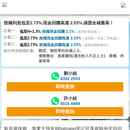
按揭利息低至2.73%,現金回贈高達 2.03%,保證全城最高！
主
計劃一
頁
低至H+1.3%
按揭現金回贈 2.1%
適用於新居屋
代
計劃二
理
低至2.73%
按揭現金回贈高達 2.03%
適用於一手及二手私樓
計劃三
搵
低至2.73%
按揭現金回贈高達 2.03%
適用於轉按套現
銀行特別按揭計劃
劏房、無稅單的自僱人士、
樓/
債務整合、資產審批(適合收入不足人士)、唐樓、村
成
屋等等
交
劉小姐
6332 2553
業
即時查詢
主
放
許小姐
6516 8889
盤
即時查詢
宅
谷
新居屋按揭，準業主預先Whatsapp登記可享有額外宅谷回