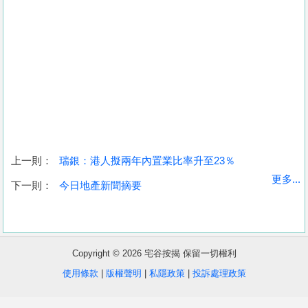
上一則：
瑞銀：港人擬兩年內置業比率升至23％
收
更多...
下一則：
今日地產新聞摘要
藏
樓
盤
Copyright © 2026 宅谷按揭 保留一切權利
繁
简
ENG
使用條款
|
版權聲明
|
私隱政策
|
投訴處理政策
體
体