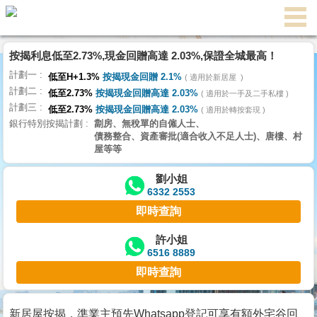
代
理
按揭利息低至2.73%,現金回贈高達 2.03%,保證全城最高！
主
計劃一
頁
低至H+1.3%
按揭現金回贈 2.1%
適用於新居屋
計劃二
低至2.73%
按揭現金回贈高達 2.03%
適用於一手及二手私樓
計劃三
搵
低至2.73%
按揭現金回贈高達 2.03%
適用於轉按套現
銀行特別按揭計劃
劏房、無稅單的自僱人士、
樓/
債務整合、資產審批(適合收入不足人士)、唐樓、村
成
屋等等
交
劉小姐
6332 2553
業
即時查詢
主
放
許小姐
6516 8889
盤
即時查詢
宅
谷
新居屋按揭，準業主預先Whatsapp登記可享有額外宅谷回