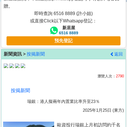
按
贈。
揭
即時查詢 6516 8889 (許小姐)
或直接Click以下Whatsapp登記：
地
新居屋
產
6516 8889
博
預先登記
客
新聞資訊 >
按揭新聞
返回
地
產
新
瀏覽人次：
2790
聞
按揭新聞
數
瑞銀：港人擬兩年內置業比率升至23％
據
公
2025年1月25日 (東方)
佈
歐資投行瑞銀上月初訪問約千名