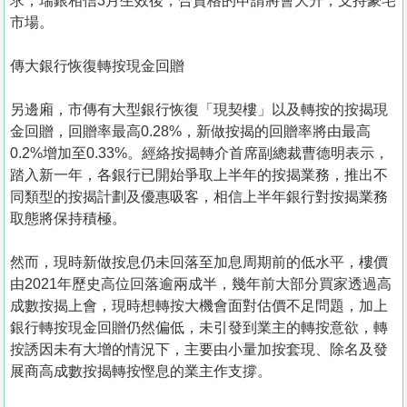
求，瑞銀相信3月生效後，合資格的申請將會大升，支持豪宅
市場。
傳大銀行恢復轉按現金回贈
另邊廂，市傳有大型銀行恢復「現契樓」以及轉按的按揭現
金回贈，回贈率最高0.28%，新做按揭的回贈率將由最高
0.2%增加至0.33%。經絡按揭轉介首席副總裁曹德明表示，
踏入新一年，各銀行已開始爭取上半年的按揭業務，推出不
同類型的按揭計劃及優惠吸客，相信上半年銀行對按揭業務
取態將保持積極。
然而，現時新做按息仍未回落至加息周期前的低水平，樓價
由2021年歷史高位回落逾兩成半，幾年前大部分買家透過高
成數按揭上會，現時想轉按大機會面對估價不足問題，加上
銀行轉按現金回贈仍然偏低，未引發到業主的轉按意欲，轉
按誘因未有大增的情況下，主要由小量加按套現、除名及發
展商高成數按揭轉按慳息的業主作支撐。