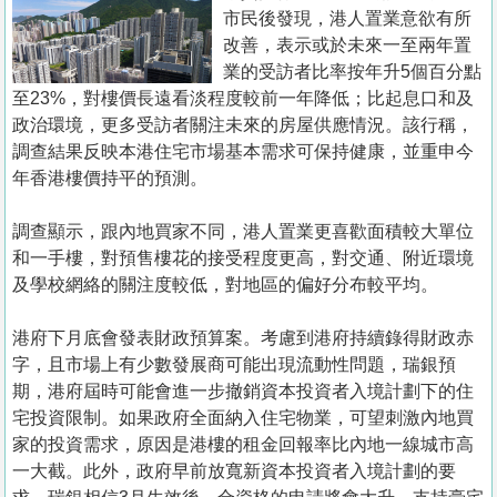
置
市民後發現，港人置業意欲有所
業
改善，表示或於未來一至兩年置
業的受訪者比率按年升5個百分點
手
至23%，對樓價長遠看淡程度較前一年降低；比起息口和及
冊
政治環境，更多受訪者關注未來的房屋供應情況。該行稱，
調查結果反映本港住宅市場基本需求可保持健康，並重申今
關
年香港樓價持平的預測。
於
我
調查顯示，跟內地買家不同，港人置業更喜歡面積較大單位
們
和一手樓，對預售樓花的接受程度更高，對交通、附近環境
及學校網絡的關注度較低，對地區的偏好分布較平均。
港府下月底會發表財政預算案。考慮到港府持續錄得財政赤
字，且市場上有少數發展商可能出現流動性問題，瑞銀預
期，港府屆時可能會進一步撤銷資本投資者入境計劃下的住
宅投資限制。如果政府全面納入住宅物業，可望刺激內地買
家的投資需求，原因是港樓的租金回報率比內地一線城市高
一大截。此外，政府早前放寬新資本投資者入境計劃的要