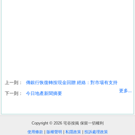
上一則：
傳銀行恢復轉按現金回贈 經絡：對市場有支持
收
更多...
下一則：
今日地產新聞摘要
藏
樓
盤
Copyright © 2026 宅谷按揭 保留一切權利
繁
简
ENG
使用條款
|
版權聲明
|
私隱政策
|
投訴處理政策