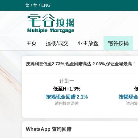
繁
/
简
/
ENG
主页
搵楼/成交
业主放盘
宅谷按揭
按揭利息低至2.73%,现金回赠高达 2.03%,保证全城最高！
计划一
低至H+1.3%
低
按揭现金回赠 2.1%
按揭现金
适用於新居屋
适用於
WhatsApp 查询回赠