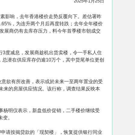
2025年1月25日
因素影响，去年香港楼价走势反覆向下。差估署昨
落0.65%，为连升两个月后再度转跌；去年全年楼价
加上发展商仍有去库存压力，料今年首季楼市朝成交
行3度减息，发展商趁机出货卖楼，令一手私人住
止，总潜在供应库存仍逾10万个，其中货尾单位更创
业意欲有所改善，表示或於未来一至两年置业的受
注未来的房屋供应情况。该行称，调查结果反映本
席董事杨明仪表示，新盘低价促销，二手楼价继续受
未变。
押申请按揭贷款的「现契楼」，恢复提供银行同业