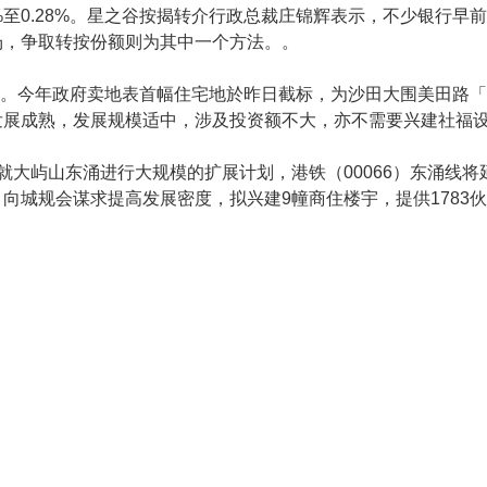
%至0.28%。星之谷按揭转介行政总裁庄锦辉表示，不少银行
场，争取转按份额则为其中一个方法。。
逐。今年政府卖地表首幅住宅地於昨日截标，为沙田大围美田路
发展成熟，发展规模适中，涉及投资额不大，亦不需要兴建社福
就大屿山东涌进行大规模的扩展计划，港铁（00066）东涌线
向城规会谋求提高发展密度，拟兴建9幢商住楼宇，提供1783