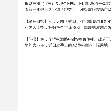
拆息按揭（H按）及现金回赠，回赠比率介乎0.1
着新一年银行为业绩「跑数」，积极重回按揭市
【星岛日报】曰，大围「蚊型」住宅地 6财团竞
业界人士指，标数符合市场预期，由於地皮周边
【信报】称，东涌松满路申建9幢商住楼。政府正
地的大业主，近日就手上的东涌松满路一幅用地，