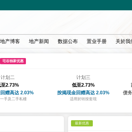
地产博客
地产新闻
数据公布
置业手册
关於我
宅谷独家优惠
计划二
计划三
至2.73%
低至2.73%
回赠高达 2.03%
按揭现金回赠高达 2.03%
债务
一手及二手私楼
适用於转按套现
最新优惠