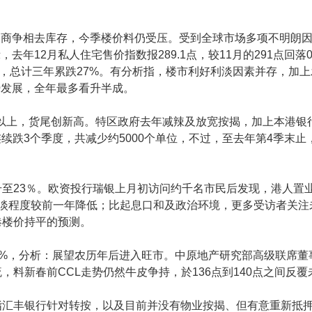
展商争相去库存，今季楼价料仍受压。受到全球市场多项不明朗
去年12月私人住宅售价指数报289.1点，较11月的291点回
三年，总计三年累跌27%。有分析指，楼市利好利淡因素并存，
势发展，全年最多看升半成。
伙以上，货尾创新高。特区政府去年减辣及放宽按揭，加上本港银
连续跌3个季度，共减少约5000个单位，不过，至去年第4季末
至23％。欧资投行瑞银上月初访问约千名市民后发现，港人置
看淡程度较前一年降低；比起息口和及政治环境，更多受访者关
港楼价持平的预测。
周0.52%，分析：展望农历年后进入旺市。中原地产研究部高级联
料新春前CCL走势仍然牛皮争持，於136点到140点之间反覆
指汇丰银行针对转按，以及目前并没有物业按揭、但有意重新抵