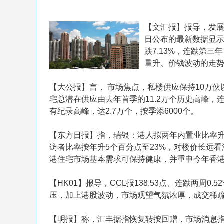
【文汇报】报导，发
日公布的最新数据显示，
跌7.13%，连跌第
量升、价钱波动的走
【大公报】言， 市场焦点，私楼供应保持10万
宅总潜在供应由去年首季的11.2万个历史高峰，
有纪录高峰，达2.7万个，按季添6000个。
【东方日报】指，瑞银：港人拟两年内置业比率升
访者比率按年升5个百分点至23%，对楼价长远
港住宅市场基本需求可保持健康，并重申今年香
【HK01】报导，CCL报138.53点、连跌两
压，加上港股波动，市场观望气氛浓厚，成交稀疏，
【明报】称，汇丰据指恢复转按回赠，市场消息