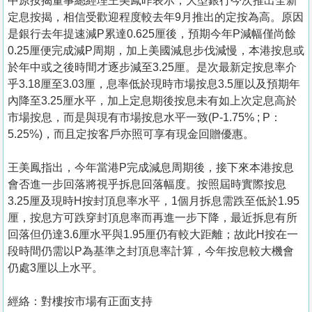
中原按揭董事總經理王美鳳昨表示，大型銀行今次推出全新
定息按揭，相信受歡迎程度較去年9月推出的定按為高。原因
是銀行去年提速減P累達0.625厘後，預期今年P減幅僅尚餘
0.25厘便完成減P周期，加上美國減息步伐減慢，本港按息或
於年中或之後時間才逐步減至3.25厘。是次最新定按息率介
乎3.18厘至3.03厘，息率低於現時市場按息3.5厘以及預期年
內降至3.25厘水平，加上定息期後按息未有如上次定息高於
市場按息，而是與現有市場按息水平一致(P-1.75% ; P：
5.25%)，而且定按客戶亦照可享有現金回贈優惠。
王美鳳指出，今年當港P完成減息周期後，接下來本港按息
會否進一步回落將視乎拆息回落幅度。按照屆時實際按息
3.25厘及現時H按封頂息率水平，1個月拆息需跌至低於1.95
厘，按息方可跌穿封頂息率而再進一步下降，最近拆息有所
回落但仍達3.6厘水平與1.95厘仍有較大距離；故此H按在一
段時間仍需以P為基準之封頂息率計算，今年按息較大機會
仍處3厘以上水平。
經絡：對樓按市場有正面支持