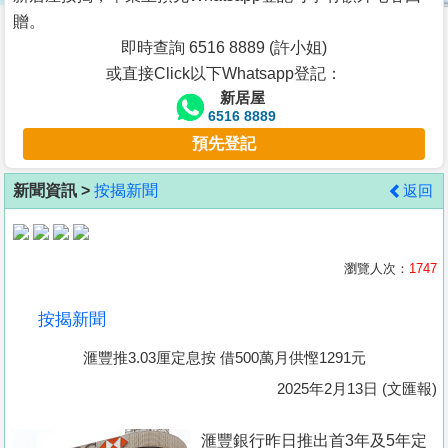
按
贈。
揭
即時查詢 6516 8889 (許小姐)
或直接Click以下Whatsapp登記：
地
新居屋
產
6516 8889
博
預先登記
客
新聞資訊 >
按揭新聞
返回
地
產
新
瀏覽人次：
1747
聞
按揭新聞
數
滙豐推3.03厘定息按 借500萬月供慳1291元
據
公
2025年2月13日 (文匯報)
佈
滙豐銀行昨日推出首3年及5年定