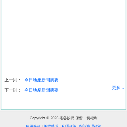
上一則：
今日地產新聞摘要
收
更多...
下一則：
今日地產新聞摘要
藏
樓
盤
Copyright © 2026 宅谷按揭 保留一切權利
繁
简
ENG
使用條款
|
版權聲明
|
私隱政策
|
投訴處理政策