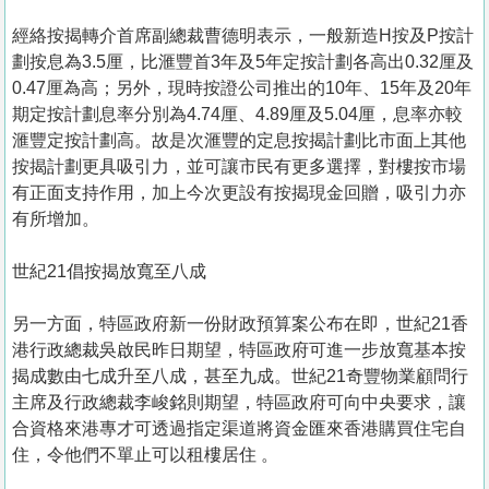
經絡按揭轉介首席副總裁曹德明表示，一般新造H按及P按計
劃按息為3.5厘，比滙豐首3年及5年定按計劃各高出0.32厘及
0.47厘為高；另外，現時按證公司推出的10年、15年及20年
期定按計劃息率分別為4.74厘、4.89厘及5.04厘，息率亦較
滙豐定按計劃高。故是次滙豐的定息按揭計劃比市面上其他
按揭計劃更具吸引力，並可讓市民有更多選擇，對樓按市場
有正面支持作用，加上今次更設有按揭現金回贈，吸引力亦
有所增加。
世紀21倡按揭放寬至八成
另一方面，特區政府新一份財政預算案公布在即，世紀21香
港行政總裁吳啟民昨日期望，特區政府可進一步放寬基本按
揭成數由七成升至八成，甚至九成。世紀21奇豐物業顧問行
主席及行政總裁李峻銘則期望，特區政府可向中央要求，讓
合資格來港專才可透過指定渠道將資金匯來香港購買住宅自
住，令他們不單止可以租樓居住 。