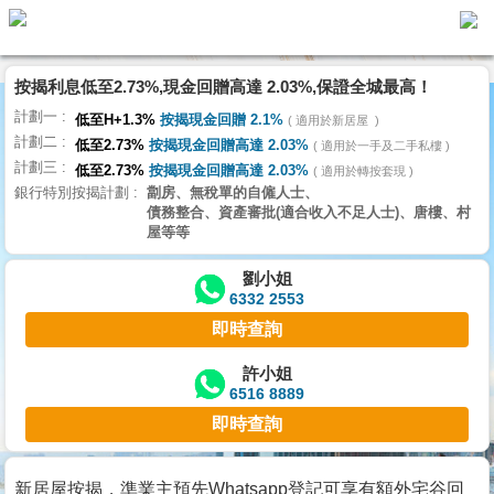
按揭利息低至2.73%,現金回贈高達 2.03%,保證全城最高！
主
計劃一
頁
低至H+1.3%
按揭現金回贈 2.1%
適用於新居屋
代
計劃二
理
低至2.73%
按揭現金回贈高達 2.03%
適用於一手及二手私樓
計劃三
搵
低至2.73%
按揭現金回贈高達 2.03%
適用於轉按套現
銀行特別按揭計劃
劏房、無稅單的自僱人士、
樓/
債務整合、資產審批(適合收入不足人士)、唐樓、村
成
屋等等
交
劉小姐
6332 2553
業
即時查詢
主
放
許小姐
6516 8889
盤
即時查詢
宅
谷
新居屋按揭，準業主預先Whatsapp登記可享有額外宅谷回