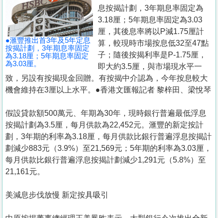
置
息按揭計劃，3年期息率固定為
業
3.18厘；5年期息率固定為3.03
厘，其後息率將以P減1.75厘計
手
●滙豐推出首3年及5年定息
算，較現時市場按息低32至47點
冊
按揭計劃，3年期息率固定
子；隨後按揭利率是P-1.75厘，
為3.18厘；5年期息率固定
為3.03厘。
即大約3.5厘，與市場現水平一
關
致，另設有按揭現金回贈。有按揭中介認為，今年按息較大
於
機會維持在3厘以上水平。●香港文匯報記者 黎梓田、梁悅琴
我
們
假設貸款額500萬元、年期為30年，現時銀行普遍最低浮息
按揭計劃為3.5厘，每月供款為22,452元。滙豐的新定按計
劃，3年期的利率為3.18厘，每月供款比銀行普遍浮息按揭計
劃減少883元（3.9%）至21,569元；5年期的利率為3.03厘，
每月供款比銀行普遍浮息按揭計劃減少1,291元（5.8%）至
21,161元。
美減息步伐放慢 新定按具吸引