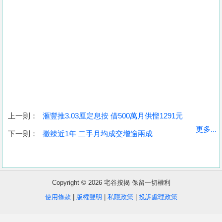
上一則：
滙豐推3.03厘定息按 借500萬月供慳1291元
收
更多...
下一則：
撤辣近1年 二手月均成交增逾兩成
藏
樓
盤
Copyright © 2026 宅谷按揭 保留一切權利
繁
简
ENG
使用條款
|
版權聲明
|
私隱政策
|
投訴處理政策
體
体