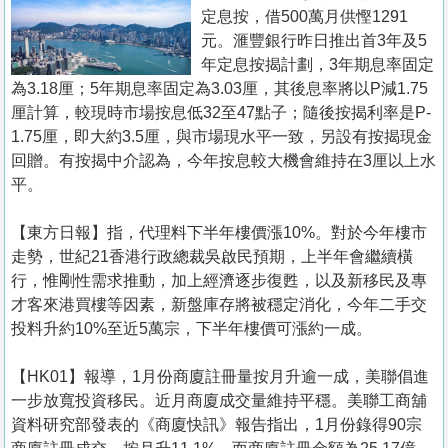
置
定息按，借500萬月供慳1291
業
元。滙豐銀行昨日推出首3年及5
年定息按揭計劃，3年期息率固定
手
為3.18厘；5年期息率固定為3.03厘，其後息率將以P減1.75
冊
厘計算，較現時市場按息低32至47點子；隨後按揭利率是P-
1.75厘，即大約3.5厘，與市場現水平一致，另設有按揭現金
關
回贈。有按揭中介認為，今年按息較大機會維持在3厘以上水
於
平。
我
們
【東方日報】指，代理料下半年樓價漲10%。對於今年樓市
走勢，世紀21香港行政總裁吳啟民預期，上半年會繼續橫
行，惟剛性需求推動，加上經濟逐步復甦，以及新移民及專
才客來港買樓等因素，新盤庫存將被穩定消化，今年二手交
投料升約10%至近5萬宗，下半年樓價可漲約一成。
【HK01】報導，1月份商廈註冊量按月升逾一成，美聯倡進
一步放寬投資移民。近月商廈成交量維持平穩。美聯工商舖
資料研究部發表的《商廈快訊》報告指出，1月份錄得90宗