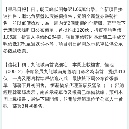
【星島日報】曰，朗天峰低開每呎1.06萬出擊。全新項目接
連推售，繼北角新盤以震撼價推售，元朗全新盤亦乘勢推
售，並以低價搶攻，為一周內第2個開價的全新盤。嘉里旗下
元朗朗天峰昨日公布價單，首批推出120伙，折實平均呎價
1.06萬，折實入場價約264萬。項目定價較同區新盤二手成交
呎價低10%至逾20%不等，項目明日起開放示範單位供公眾
參觀及收票。
【信報】稱，九龍城南首攻細宅，本周上載樓書。恒地
（00012）牽頭發展九龍城南角道項目命名為南首，提供313
伙，一房及兩房標準戶佔逾八成，最快於下周公布首張價
單，部署下月初開售。 恒基物業代理董事及營業（二）部總
經理韓家輝表示，南首示範單位及樓書已準備就緒，預料本
周上載樓書，最快下周開價，並開放示範單位予公眾人士參
觀，部署3月初推售。