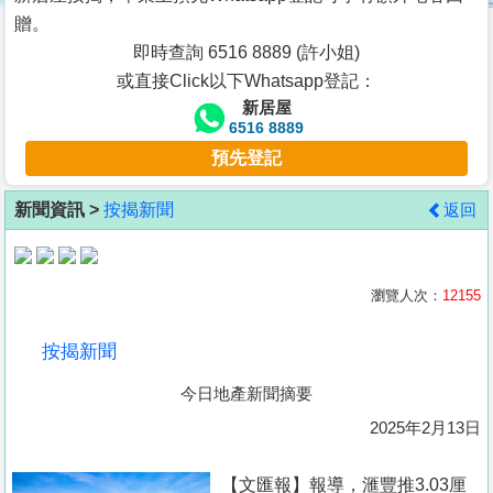
按
贈。
揭
即時查詢 6516 8889 (許小姐)
或直接Click以下Whatsapp登記：
地
新居屋
產
6516 8889
博
預先登記
客
新聞資訊 >
按揭新聞
返回
地
產
新
瀏覽人次：
12155
聞
按揭新聞
數
今日地產新聞摘要
據
公
2025年2月13日
佈
【文匯報】報導，滙豐推3.03厘