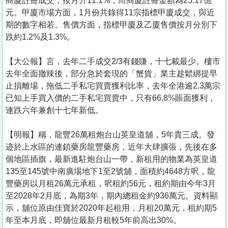
商廈註冊成交，按月升11.1%，而商廈註冊金額為25.17億
元。甲廈市場方面，1月份共錄得11宗指標甲廈成交，與近
期的數字相若。售價方面，指標甲廈及乙廈售價按月分別下
跌約1.2%及1.3%。
【大公報】言，去年二手成交2/3有錢賺，十七載最少。樓市
去年全面撤辣後，部分急於套現的「蟹貨」業主趁鬆綁提早
止損離場，拖低二手私宅買賣獲利比率，去年全港逾2.3萬宗
已知上手買入價的二手私宅買賣中，只有66.8%賬面獲利，
連跌六年兼創十七年新低。
【明報】稱，龍豐26萬租炮台山英皇道舖，5年貴三成。發
迹於上水區的連鎖藥房龍豐藥房，近年大肆擴張，先後在多
個地區插旗，最新進駐炮台山一帶，新租用的物業為英皇道
135至145號中南廣場地下1至2號舖，面積約4648方呎，龍
豐藥房以月租26萬元承租，呎租約56元，租約期由今年3月
至2028年2月底，為期3年，期內總租金約936萬元。資料顯
示，舖位原由佳寶於2020年起租用，月租20萬元，租約期5
年至本月底，即舖位最新月租較5年前高出30%。