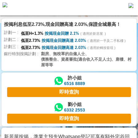
按揭利息低至2.73%,現金回贈高達 2.03%,保證全城最高！
主
計劃一
頁
低至H+1.3%
按揭現金回贈 2.1%
適用於新居屋
代
計劃二
理
低至2.73%
按揭現金回贈高達 2.03%
適用於一手及二手私樓
計劃三
搵
低至2.73%
按揭現金回贈高達 2.03%
適用於轉按套現
銀行特別按揭計劃
劏房、無稅單的自僱人士、
樓/
債務整合、資產審批(適合收入不足人士)、唐樓、村
成
屋等等
交
許小姐
6516 8889
業
即時查詢
主
放
劉小姐
6332 2553
盤
即時查詢
宅
谷
新居屋按揭，準業主預先Whatsapp登記可享有額外宅谷回