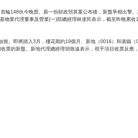
逾11倍，首輪148伙今晚賣。新一份財政預算案公布後，新盤爭相出擊。其中恒
，恒基物業代理董事及營業(一)部總經理林達民表示，截至昨晚累收1,
。
末加推。即將踏入3月，樓花期約19個月、新地（0016）和港鐵（006
個收票的新盤。新地代理總經理胡致遠表示，視乎項目收票反應