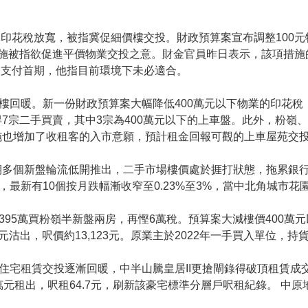
印花稅放寬，被指冀促細價樓交投。財政預算案宣布調整100元
措施被指欲促進平價物業交投之意。財金官員昨日表示，該項措
民支付首期，他指目前環境下未必適合。
睇樓回暖。新一份財政預算案大幅降低400萬元以下物業的印花
7宗二手買賣，其中3宗為400萬元以下的上車盤。此外，粉嶺、
施也增加了收租客的入市意願，預計租金回報可觀的上車屋苑交
期多個新盤輪流低開推出，二手市場樓價處於捱打狀態，拖累銀
，最新有10個按月跌幅漸收窄至0.23%至3%，當中北角城市花
界395萬買粉嶺半新盤兩房，再慳6萬稅。預算案大減樓價400
95萬元沽出，呎價約13,123元。原業主於2022年一手買入單位，
新高。住宅租賃交投逐漸回暖，中半山騰皇居II更搶閘錄得破頂租
元租出，呎租64.7元，刷新該豪宅標準分層戶呎租紀錄。 中原