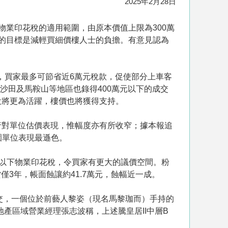
2025年2月28日
物業印花稅的適用範圍，由原本價值上限為300萬
施的目標是減輕買細價樓人士的負擔。有意見認為
稅，買家最多可節省近6萬元稅款，促使部分上車客
沙田及馬鞍山等地區也錄得400萬元以下的成交
投將更為活躍，樓價也將獲得支持。
行對單位估價表現，惟幅度亦有所收窄；據本報追
園單位表現最遜色。
萬元以下物業印花稅，令買家有更大的議價空間。粉
持貨僅3年，帳面蝕讓約41.7萬元，蝕幅近一成。
賃成交，一個位於前藝人黎姿（現名馬黎珈而）手持的
地產區域營業經理張志波稱，上述騰皇居II中層B