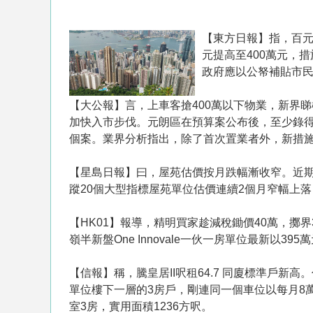
【東方日報】指，百元
元提高至400萬元，
政府應以公帑補貼市
【大公報】言，上車客搶400萬以下物業，新界
加快入市步伐。元朗區在預算案公布後，至少錄得
個案。業界分析指出，除了首次置業者外，新措
【星島日報】曰，屋苑估價按月跌幅漸收窄。近
蹤20個大型指標屋苑單位估價連續2個月窄幅上落
【HK01】報導，精明買家趁減稅鋤價40萬，擲
嶺半新盤One Innovale一伙一房單位最新以3
【信報】稱，騰皇居II呎租64.7 同廈標準戶
單位樓下一層的3房戶，剛連同一個車位以每月8萬
室3房，實用面積1236方呎。