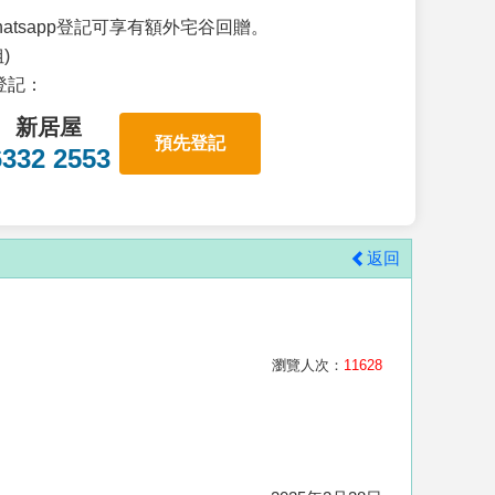
atsapp登記可享有額外宅谷回贈。
)
p登記：
新居屋
預先登記
6332 2553
返回
瀏覽人次：
11628