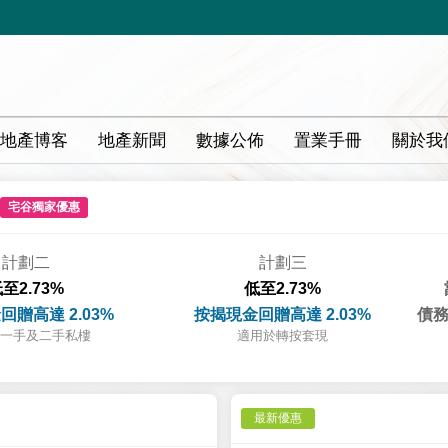
地產博客
地產新聞
數據公佈
置業手冊
關於我
宅谷獨家優惠
計劃二
計劃三
至2.73%
低至2.73%
回贈高達 2.03%
按揭現金回贈高達 2.03%
債務
一手及二手私樓
適用於轉按套現
最新優惠