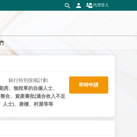
代理登入
們
銀行特別按揭計劃
即時申請
劏房、無稅單的自僱人士、
整合、資產審批(適合收入不足
人士)、唐樓、村屋等等