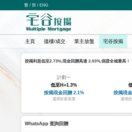
繁
/
简
/
ENG
主頁
搵樓/成交
業主放盤
宅谷按揭
按揭利息低至2.73%,現金回贈高達 2.03%,保證全城最高！
計劃一
低至H+1.3%
低
按揭現金回贈 2.1%
按揭現金
適用於新居屋
適用於
WhatsApp 查詢回贈