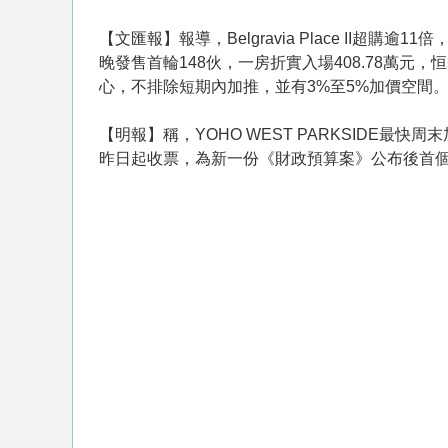
【文匯報】報導，Belgravia Place II超購
晚發售首輪148伙，一房折實入場408.78萬元
心，不排除短期內加推，並有3%至5%加價空間
【明報】稱，YOHO WEST PARKSIDE最快周
昨日起收票，為新一份《財政預算案》公布後首