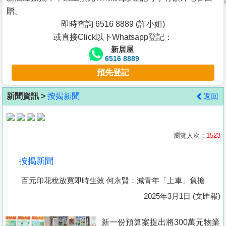
按
贈。
揭
即時查詢 6516 8889 (許小姐)
或直接Click以下Whatsapp登記：
地
新居屋
產
6516 8889
博
預先登記
客
新聞資訊 >
按揭新聞
返回
地
產
新
瀏覽人次：
1523
聞
按揭新聞
數
百元印花稅放寬即時生效 何永賢：減青年「上車」負擔
據
公
2025年3月1日 (文匯報)
佈
新一份預算案提出將300萬元物業