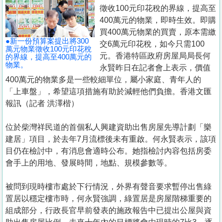
置
徵收100元印花稅的界線，提高至
業
400萬元的物業，即時生效。即購
買400萬元物業的買賣，原本需繳
手
●新一份預算案提出將300
交6萬元印花稅，如今只需100
冊
萬元物業徵收100元印花稅
元。香港特區政府房屋局局長何
的界線，提高至400萬元的
物業。
永賢昨日在記者會上表示，價值
關
400萬元的物業多是一些較細單位，屬小家庭、青年人的
於
「上車盤」，希望這項措施有助於減輕他們負擔。香港文匯
我
報訊（記者 洪澤楷）
們
位於柴灣祥民道的首個私人興建資助出售房屋先導計劃「樂
建居」項目，於去年7月流標後未有重啟。何永賢表示，該項
目仍在檢討中，有消息會適時公布。她指檢討內容包括房委
會手上的用地、發展時間，地點、規模參數等。
被問到現時樓市處於下行情況，外界有聲音要求暫停出售綠
置居以穩定樓市時，何永賢強調，綠置居是房屋階梯重要的
組成部分，行政長官早前發表的施政報告中已提出公屋與資