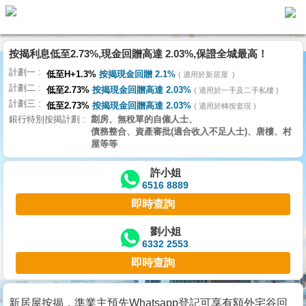
按揭利息低至2.73%,現金回贈高達 2.03%,保證全城最高！
主
計劃一
頁
低至H+1.3%
按揭現金回贈 2.1%
適用於新居屋
代
計劃二
理
低至2.73%
按揭現金回贈高達 2.03%
適用於一手及二手私樓
計劃三
搵
低至2.73%
按揭現金回贈高達 2.03%
適用於轉按套現
銀行特別按揭計劃
劏房、無稅單的自僱人士、
樓/
債務整合、資產審批(適合收入不足人士)、唐樓、村
成
屋等等
交
許小姐
6516 8889
業
即時查詢
主
放
劉小姐
6332 2553
盤
即時查詢
宅
谷
新居屋按揭，準業主預先Whatsapp登記可享有額外宅谷回