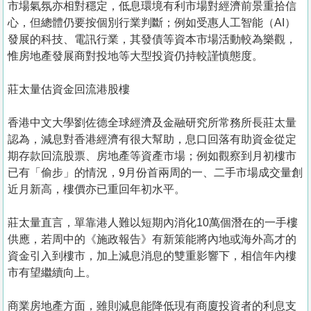
市場氣氛亦相對穩定，低息環境有利市場對經濟前景重拾信
心，但總體仍要按個別行業判斷；例如受惠人工智能（AI）
發展的科技、電訊行業，其發債等資本市場活動較為樂觀，
惟房地產發展商對投地等大型投資仍持較謹慎態度。
莊太量估資金回流港股樓
香港中文大學劉佐德全球經濟及金融研究所常務所長莊太量
認為，減息對香港經濟有很大幫助，息口回落有助資金從定
期存款回流股票、房地產等資產市場；例如觀察到月初樓市
已有「偷步」的情況，9月份首兩周的一、二手市場成交量創
近月新高，樓價亦已重回年初水平。
莊太量直言，單靠港人難以短期內消化10萬個潛在的一手樓
供應，若周中的《施政報告》有新策能將內地或海外高才的
資金引入到樓市，加上減息消息的雙重影響下，相信年內樓
市有望繼續向上。
商業房地產方面，雖則減息能降低現有商廈投資者的利息支