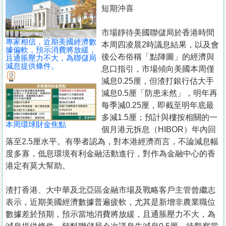
置
短期沖喜
業
市場靜待美國聯儲局於香港時間
手
專家相信，近期美國經濟數
本周四凌晨2時議息結果，以及會
冊
據偏軟，預示消費將放緩，
後公布俗稱「點陣圖」的經濟與
且通脹壓力不大，為聯儲局
減息提供條件。
息口指引，市場傾向美國本周僅
關
減息0.25厘，但渣打銀行估大手
於
減息0.5厘「防患未然」，明年再
我
每季減0.25厘，即截至明年底最
們
多減1.5厘；預計與樓按相關的一
本周環球財金焦點
個月港元拆息（HIBOR）年內回
落至2.5厘水平。有學者認為，對本港經濟而言，不論減息幅
度多寡，低息環境有利金融活動進行，對作為金融中心的香
港定有莫大幫助。
渣打香港、大中華及北亞區金融市場及戰略客戶主管曾繼志
表示，近期美國經濟數據普遍疲軟，尤其是新增非農業職位
數據差於預期，預示當地消費將放緩，且通脹壓力不大，為