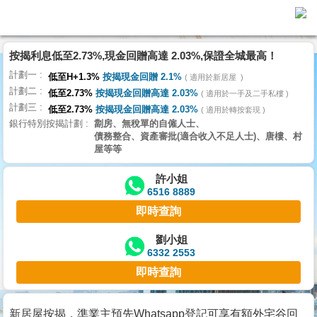
代
理
按揭利息低至2.73%,現金回贈高達 2.03%,保證全城最高！
主
計劃一
頁
低至H+1.3%
按揭現金回贈 2.1%
適用於新居屋
計劃二
低至2.73%
按揭現金回贈高達 2.03%
適用於一手及二手私樓
計劃三
搵
低至2.73%
按揭現金回贈高達 2.03%
適用於轉按套現
銀行特別按揭計劃
劏房、無稅單的自僱人士、
樓/
債務整合、資產審批(適合收入不足人士)、唐樓、村
成
屋等等
交
許小姐
6516 8889
業
即時查詢
主
放
劉小姐
6332 2553
盤
即時查詢
宅
谷
新居屋按揭，準業主預先Whatsapp登記可享有額外宅谷回