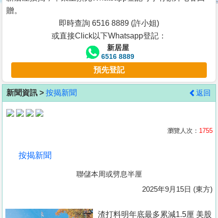
按
贈。
揭
即時查詢 6516 8889 (許小姐)
或直接Click以下Whatsapp登記：
地
新居屋
產
6516 8889
博
預先登記
客
新聞資訊 >
按揭新聞
返回
地
產
新
瀏覽人次：
1755
聞
按揭新聞
數
聯儲本周或劈息半厘
據
公
2025年9月15日 (東方)
佈
渣打料明年底最多累減1.5厘 美股