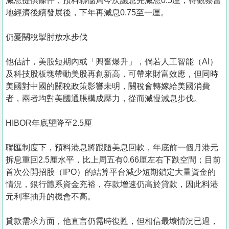
減息提供條件，預料聯儲局今次議息先減息0.5厘，待觀察當
地經濟後續發展後，下年再減息0.75至一厘。
仍憂關稅掣肘放水步伐
他估計，美股短期內或「興奮爆升」，倘若人工智能（AI）
及科技股板塊帶動美股再創新高，可帶來財富效應，但同時
美國對中國的關稅政策影響未明，關稅會轉嫁給美國消費
者，兩者均對美國通脹構成壓力，從而減慢減息步伐。
HIBOR年底望降至2.5厘
聯匯制度下，預料港息將跟隨美息回軟，年底前一個月港元
拆息重回2.5厘水平，比上周五有0.66厘左右下跌空間；目前
首次公開招股（IPO）的結算平台減少短期鎖定大量資金的
情況，銀行體系資金充裕，存款增速仍高於貸款，因此料港
元利率抽升的機會不高。
貸款需求方面，他直言仍需時復甦，但相信最壞情況已過，