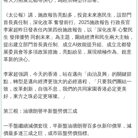
有大力拓展北都等決心，為經濟轉型作部署。
《太公報》講，施政報告亮點多，投資未來惠民生，設部門
首長責任制，深化改革 奮發前行。2025施政報告 行政長官
李家超昨日發表任內第四份施政報告，以「深化改革 心繫民
生 發揮優勢 同創未來」為主題，圍繞經濟和民生兩大主軸，
提出建立部門首長責任制、成立AI效能提升組、成立北都發
展委員會等多項政策措施，亮點紛呈，展現積極作為、銳意
革新的決心。
李家超強調，今天的香港，站在邁向「由治及興」的關鍵節
點，轉型是邁向經濟更強大的必經過程，「只要我們團結一
致，改革創新，自強不息，我們的共同家園香港必定更美
好，東方之珠必定更璀璨。」
第三棍：油塘朗譽半新盤劈價三成
一手盤繼續減價套現，半新盤油塘朗譽百多伙新印價單，減
價最多達三成之巨，成市區盤劈價指標。