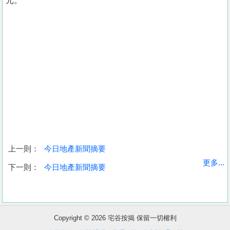
元。
上一則：
今日地產新聞摘要
收
更多...
下一則：
今日地產新聞摘要
藏
樓
盤
Copyright © 2026 宅谷按揭 保留一切權利
繁
简
ENG