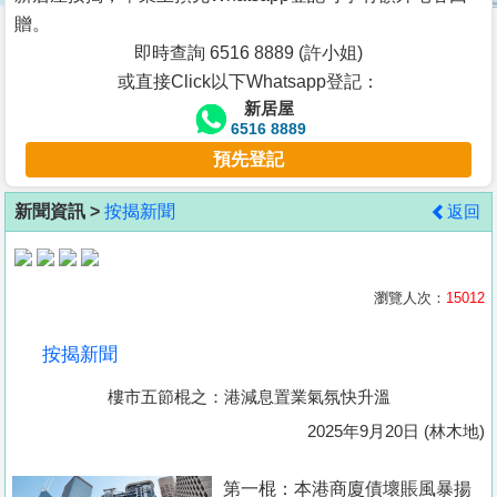
按
贈。
揭
即時查詢 6516 8889 (許小姐)
或直接Click以下Whatsapp登記：
地
新居屋
產
6516 8889
博
預先登記
客
新聞資訊 >
按揭新聞
返回
地
產
新
瀏覽人次：
15012
聞
按揭新聞
數
樓市五節棍之：港減息置業氣氛快升溫
據
公
2025年9月20日 (林木地)
佈
第一棍：本港商廈債壞賬風暴揚