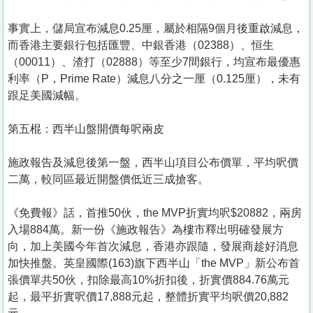
事實上，儲局宣布減息0.25厘，屬於相隔9個月後重啟減息，
而香港主要銀行包括匯豐、中銀香港（02388）、恒生
（00011）、渣打（02888）等至少7間銀行，均宣布最優惠
利率（P，Prime Rate）減息八分之一厘（0.125厘），未有
跟足美國減幅。
第五棍：西半山盤開價每呎兩皮
施政報告及減息後第一盤，西半山項目公布價單，平均呎價
二萬，較同區最近開盤價低近三成搶客。
《免費報》話，首推50伙，the MVP折實均呎$20882，兩房
入場884萬。新一份《施政報告》為樓市釋出明確發展方
向，加上美國今年首次減息，香港亦跟隨，發展商趁好消息
加快推盤。英皇國際(163)旗下西半山「the MVP」新公布首
張價單共50伙，扣除最高10%折扣後，折實價884.76萬元
起，最平折實呎價17,888元起，整體折實平均呎價20,882