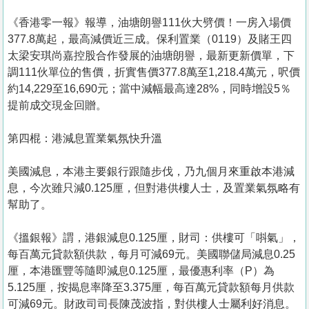
《香港零一報》報導，油塘朗譽111伙大劈價！一房入場價
377.8萬起，最高減價近三成。保利置業（0119）及賭王四
太梁安琪尚嘉控股合作發展的油塘朗譽，最新更新價單，下
調111伙單位的售價，折實售價377.8萬至1,218.4萬元，呎價
約14,229至16,690元；當中減幅最高達28%，同時增設5％
提前成交現金回贈。
第四棍：港減息置業氣氛快升溫
美國減息，本港主要銀行跟隨步伐，乃九個月來重啟本港減
息，今次雖只減0.125厘，但對港供樓人士，及置業氣氛略有
幫助了。
《搵銀報》謂，港銀減息0.125厘，財司：供樓可「唞氣」，
每百萬元貸款額供款，每月可減69元。美國聯儲局減息0.25
厘，本港匯豐等隨即減息0.125厘，最優惠利率（P）為
5.125厘，按揭息率降至3.375厘，每百萬元貸款額每月供款
可減69元。財政司司長陳茂波指，對供樓人士屬利好消息。