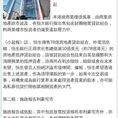
置
起
業
本港掀商業樓債風暴，由商業房
手
地產跌市波及，有指大銀行擬出售知名財團物業貸款組合，
冊
料商業樓市投資者仍備受還款壓力中。
關
《小超報》話， 恒生傳售78億房地產貸款組合。外電消息
於
稱，恒生銀行正尋求出售總值逾10億美元（約78億港元）的
我
房地產抵押貸款組合，該個貸款組合包括來自英皇國際和大
們
鴻輝興業的抵押資產，洽商尚在初步階段，細節或會在未來
有變。恒生發言人拒絕評論市場傳聞。據報，恒生希望透過
出售上述資產，作為清理壞賬的第一步，如果今次交易成
事，有機會成為銀行業界未來處理資產質素的藍本，亦可能
為私募信貸打開收購相關資產的大門。
第二棍：施政報告利豪宅市
施政報告成焦點，其中包括放寬投資移民有利豪宅市外，亦