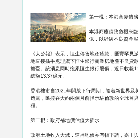
第一棍：本港商廈債
本港商廈債務危機來臨
億，以紓緩不良資產
《太公報》表示，恒生傳售地產貸款，匯豐罕見派
地直接插手處理旗下恒生銀行商業房地產不良貸
擔憂。該消息同時拖累恒生銀行股價，近日收報114.5
總額13.37億元。
香港樓市自2021年開啟下行周期，隨着新世界
透露，匯控在大約兩個月前指示駐倫敦的全球首
程。
第二棍：政府補地價估值大插水
政府土地收入大減，連補地價亦有幅下調，嘉里