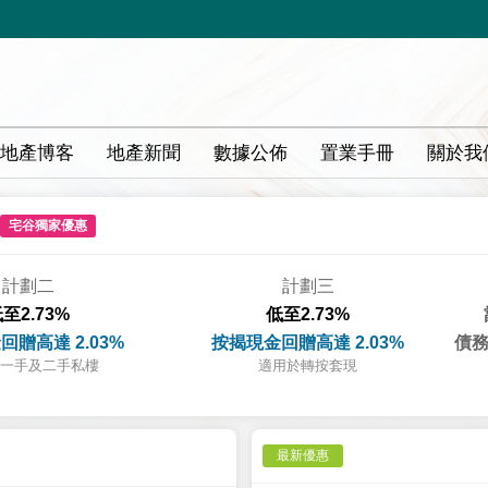
地產博客
地產新聞
數據公佈
置業手冊
關於我
宅谷獨家優惠
計劃二
計劃三
至2.73%
低至2.73%
回贈高達 2.03%
按揭現金回贈高達 2.03%
債務
一手及二手私樓
適用於轉按套現
最新優惠