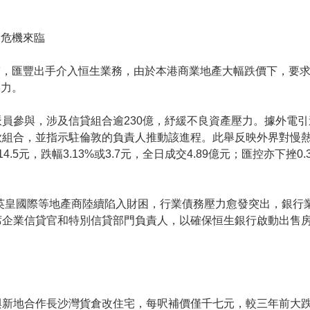
務危機來臨
，匯豐出手介入恒生業務，由於本港商業地產大幅跌價下，要求
壓力。
員參與，涉及信貸組合逾230億，紓緩不良資產壓力。據外電
款組合，並指示駐倫敦的負責人推動該進程。此舉反映外界對慢
元，跌幅3.13%或3.7元，全日成交4.89億元；匯控亦下挫0.3
及英皇國際等地產商陸續陷入財困，行業債務壓力愈發突出，銀行
席企業信貸官和特別信貸部門負責人，以確保恒生銀行啟動出售
與新地合作長沙灣貨倉改住宅，每呎補價僅千七元，較三年前大