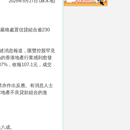
2025年9月27日 (林木地)
嚴格處置信貸組合逾230
引述消息報道，匯豐控股罕見
熱的香港地產行業感到愈發
7%，收報107.1元，成交
業亦作出反應。有消息人士
房地產不良貸款組合的進
跌八成。