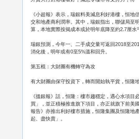
《小超報》表示，瑞銀料美減息利好港樓，恒地
交和地產商利潤率。其中，瑞銀指出，聯儲局至明年
算，本地實際按揭成本或於明年底降至約2.7厘水
瑞銀預測，今年一、二手成交量可返回2018至2
消化後，明年或有0至5%溫和回升。
第五棍：大財團有機轉守為攻
有大財團由保守投資下，轉而開始執平貨，恒隆
《搵銀報》話，恒隆：樓市趨穩定，遇心水項目必
買」，並正積極推進旗下項目，亦正就旗下前美
報告》亦推出利好樓市措施，恒隆集團及恒隆地
起、盡快賣」。