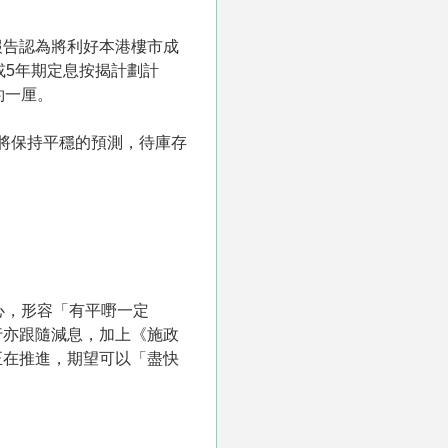
報告認為將利好本港樓市成
或5年期定息按揭計劃計
約一厘。
價將保持平穩的預測，待庫存
心，形容「有平嘢一定
行亦跟隨減息，加上《施政
正在推進，期望可以「盡快