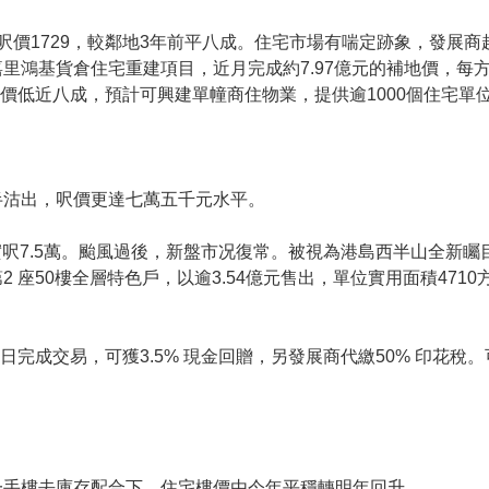
呎價1729，較鄰地3年前平八成。住宅市場有喘定跡象，發展
里鴻基貨倉住宅重建項目，近月完成約7.97億元的補地價，每
補價低近八成，預計可興建單幢商住物業，提供逾1000個住宅單
半沽出，呎價更達七萬五千元水平。
實呎7.5萬。颱風過後，新盤市况復常。被視為港島西半山全新
座50樓全層特色戶，以逾3.54億元售出，單位實用面積4710
日完成交易，可獲3.5% 現金回贈，另發展商代繳50% 印花稅
一手樓去庫存配合下，住宅樓價由今年平穩轉明年回升。