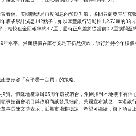
信置看俏。美國聯儲局再度減息的預期升溫，多間券商發表研究
底或累計減息142點子，如以匯豐銀行近期推出2.73厘的3年
平；相較租金回報率約3.7厘，屆時正息差將從當前0.2厘擴闊至
019年水平。然而樓價在庫存充足下仍然疲軟，該行維持今年樓
地產更形容「有平嘢一定買」的策略。
投資。恒隆地產舉辦65周年慶祝酒會，集團指對本地樓市有信
國領事館宿舍項目與政府商談發展細節。美國宣布減息，本港銀
產董事長陳文博表示，近期市場趨穩定，希望可繼續，旗下項目