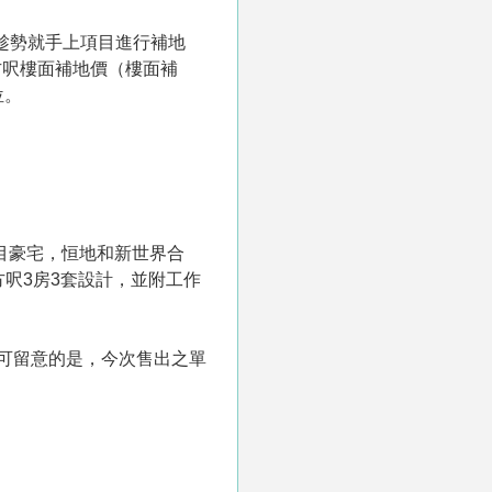
商趁勢就手上項目進行補地
方呎樓面補地價（樓面補
位。
矚目豪宅，恒地和新世界合
方呎3房3套設計，並附工作
。可留意的是，今次售出之單