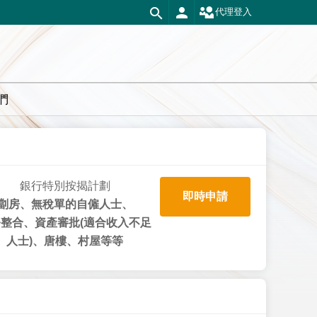
代理登入
們
銀行特別按揭計劃
即時申請
劏房、無稅單的自僱人士、
整合、資產審批(適合收入不足
人士)、唐樓、村屋等等