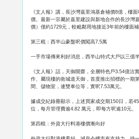
《文人報》講，長沙灣嘉里鴻基倉補價8億，樓面
價。最新一宗屬於嘉里建設與新地合作的長沙灣嘉
價）僅約1729元，較毗鄰用地接近3年前的樓面
第三棍：西半山豪盤呎價闖高7.5萬
一手市場傳來利好消息，西半山特式大戶以三億
《文人報》話，天御開齋，全層特色戶3.54億沽
作、屬現樓的衛城道天御，首度推出招標的一期第2 
間、儲物室，連雙車位等，實呎7.53萬元。
據成交紀錄冊顯示，上述買家成交期150日，若45
位，每月管理費逾4.82 萬元，即每方呎逾10元。
第四棍：外資大行料港樓價漸向好
外資大行對港樓看好，減息令樓市有支持力，待