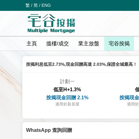
繁
/
简
/
ENG
主頁
搵樓/成交
業主放盤
宅谷按揭
按揭利息低至2.73%,現金回贈高達 2.03%,保證全城最高！
計劃一
低至H+1.3%
低
按揭現金回贈 2.1%
按揭現金
適用於新居屋
適用於
WhatsApp 查詢回贈