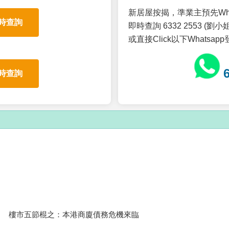
新居屋按揭，準業主預先Wh
時查詢
即時查詢 6332 2553 (劉小姐
或直接Click以下Whatsap
時查詢
樓市五節棍之：本港商廈債務危機來臨