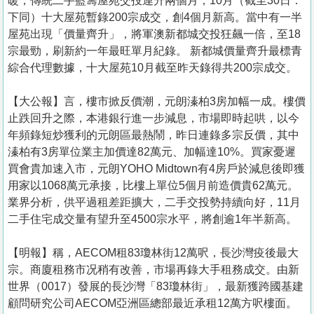
暖，傳統二手藍籌屋苑交投連升兩個月，10月（截至30日．
下同）十大屋苑暫錄200宗成交，創4個月新高。當中有一半
屋苑出現「價量齊升」，將軍澳新都城交投狂飆一倍，至18
宗最勁，刷新約一年最旺單月紀錄。 新都城價量齊升最標青
綜合代理數據，十大屋苑10月截至昨天錄得共200宗成交。
【大公報】言，樓市掀反價潮，元朗溱柏3房加幅一成。樓價
止跌回升之際，本港銀行進一步減息，市場即時起哄，以今
年頻錄短炒獲利的元朗區最熱鬧，昨日連錄多宗反價，其中
溱柏有3房單位業主加價達82萬元、加幅達10%。買家憂遲
買會貴加速入市，元朗YOHO Midtown有4房戶於減息後即獲
用家以1068萬元承接，比樓上單位5個月前造價貴62萬元。
業界分析，供平過租差距擴大，二手交投勢持續向好，11月
二手住宅成交量有望升至4500宗水平，將創逾1年半新高。
【明報】稱，AECOM租83瓊林街12萬呎，長沙灣疫後最大
宗。商廈租務市况稍有改善，市場再錄大手租務成交。由新
世界（0017）發展的長沙灣「83瓊林街」，最新獲跨國基建
顧問研究公司AECOM亞洲區總部最近承租12萬方呎樓面。