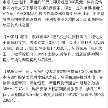
市場人士估計，呎租約30元，即月租達360萬元，料為疫情
後區內最大宗甲級寫字樓租務個案。據悉，是次承租樓面位
於A座，AECOM承租後將作為亞洲區總部升級用途，主要是
看中區內交通網絡成熟，便利粵港澳大灣區及北部都會區等
地區的業務發展。
【HK01】報導，漢國置業3.4億沽尖沙咀寶軒酒店，梳化大
王黃敏利接貨。漢國置業（0160）旗下尖沙咀寶軒酒店以約
3.4億元賣出，估計出售虧損1,400萬元，新買家為「梳化大
王」、敏華控股（01999）創辦人黃敏利。酒店提供98間
房，平均每間客房約347萬元。
【星島日報】曰，MIAMI QUAY II突擊開價每呎2.36萬搶攻。
本港銀行跟隨美國再度減息之後，發展商加快推盤步伐，會
德豐地產牽頭，夥拍恒基、新世界及帝國合作發展的啟德
MIAMI QUAY II，昨日突擊上載該期數首張價單，涉及115
伙，涵蓋開放式至3房，折實入場價約591萬，折實平均呎價
23634元。