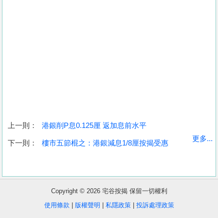
上一則：
港銀削P息0.125厘 返加息前水平
收
更多...
下一則：
樓市五節棍之：港銀減息1/8厘按揭受惠
藏
樓
盤
Copyright © 2026 宅谷按揭 保留一切權利
繁
简
ENG
使用條款
|
版權聲明
|
私隱政策
|
投訴處理政策
體
体