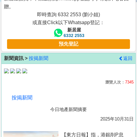
按
贈。
揭
即時查詢 6332 2553 (劉小姐)
或直接Click以下Whatsapp登記：
地
新居屋
產
6332 2553
博
預先登記
客
新聞資訊 >
按揭新聞
返回
地
產
新
瀏覽人次：
7345
聞
按揭新聞
數
今日地產新聞摘要
據
公
2025年10月31日
佈
【東方日報】指，港銀削P息