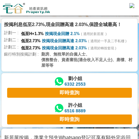
代
理
按揭利息低至2.73%,現金回贈高達 2.03%,保證全城最高！
主
計劃一
頁
低至H+1.3%
按揭現金回贈 2.1%
適用於新居屋
計劃二
低至2.73%
按揭現金回贈高達 2.03%
適用於一手及二手私樓
計劃三
搵
低至2.73%
按揭現金回贈高達 2.03%
適用於轉按套現
銀行特別按揭計劃
劏房、無稅單的自僱人士、
樓/
債務整合、資產審批(適合收入不足人士)、唐樓、村
成
屋等等
交
劉小姐
6332 2553
業
即時查詢
主
放
許小姐
6516 8889
盤
即時查詢
宅
谷
新居屋按揭，準業主預先Whatsapp登記可享有額外宅谷回