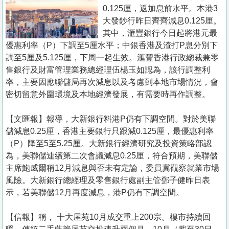
置
0.125厘，返加息前水平。本港3
業
大發鈔行昨日齊齊減息0.125厘。
其中，滙豐銀行今日起將港元最
手
優惠利率（P）下調至5厘水平；中銀香港及渣打P息分別下
冊
調至5厘及5.125厘，下周一起生效。滙豐香港行政總裁兼零
售銀行及財富管理業務總經理伍楊玉如認為，該行調整利
關
率，主要因應聯儲局再次減息以及考慮到本地市場情況，會
於
密切留意外圍環境及本地經濟發展，有需要時再作調整。
我
們
【文匯報】報導，大新銀行料港P仍有下調空間。對於美聯
儲減息0.25厘，香港主要銀行只跟減0.125厘，最優惠利率
（P）降至5至5.25厘。大新銀行經濟研究及投資策略部認
為，美聯儲連續第二次會議減息0.25厘，符合預期，美聯儲
主席鮑威爾稱12月減息與否未有定論，委員冀觀察就業市場
風險。大新銀行總經理及零售銀行處副主管鄧子健昨日表
示，若美聯儲12月再度減息，港P仍有下調空間。
【信報】稱， 十大屋苑10月成交重上200宗。樓市持續回