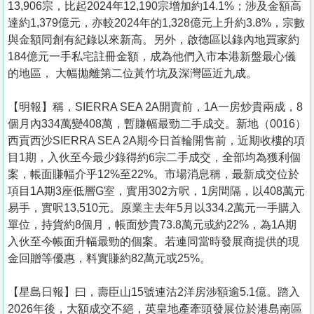
13,906宗，比起2024年12,190宗增加約14.1%；涉及金額高
達約1,379億元，亦較2024年的1,328億元上升約3.8%，宗數
與金額同創有紀錄以來新高。另外，啟德區以錄內地買家約
184億元一手私宅註冊金額，成為他們入市本港新盤最心儀
的地區， 大幅拋離第二位黃竹坑及深灣區近九成。
【明報】稱，SIERRA SEA 2A開賣前，1A一房炒貴兩成，8
個月內334萬變408萬，暫賺幅最勁二手成交。新地（0016）
西貢西沙SIERRA SEA 2A期今日首輪開售前，近期收樓的項
目1期，入伙至今最少錄得約6宗二手成交，全部均為獲利個
案，帳面賺幅介乎12%至22%。市場消息稱，最新成交位於
項目1A期3座低層G室，實用302方呎，1房間隔，以408萬元
易手，實呎13,510元。原業主去年5月以334.2萬元一手購入
單位，持貨約8個月，帳面炒貴73.8萬元或約22%，為1A期
入伙至今帳面升幅最勁的個案。若連同當時發展商提供的現
金回贈等優惠，料實賺約82萬元或25%。
【星島日報】曰，壽臣山15號連沽2洋房涉額逾5.1億。踏入
2026年後，大額成交不絕，英皇地產牽頭發展位於港島南區