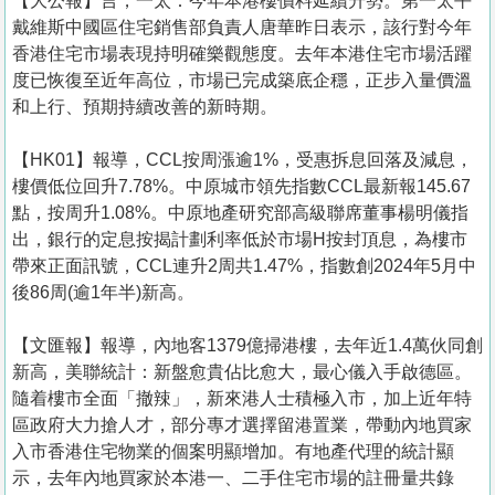
【大公報】言，一太：今年本港樓價料延續升勢。第一太平
戴維斯中國區住宅銷售部負責人唐華昨日表示，該行對今年
香港住宅市場表現持明確樂觀態度。去年本港住宅市場活躍
度已恢復至近年高位，市場已完成築底企穩，正步入量價溫
和上行、預期持續改善的新時期。
【HK01】報導，CCL按周漲逾1%，受惠拆息回落及減息，
樓價低位回升7.78%。中原城市領先指數CCL最新報145.67
點，按周升1.08%。中原地產研究部高級聯席董事楊明儀指
出，銀行的定息按揭計劃利率低於市場H按封頂息，為樓市
帶來正面訊號，CCL連升2周共1.47%，指數創2024年5月中
後86周(逾1年半)新高。
【文匯報】報導，內地客1379億掃港樓，去年近1.4萬伙同創
新高，美聯統計：新盤愈貴佔比愈大，最心儀入手啟德區。
隨着樓市全面「撤辣」，新來港人士積極入市，加上近年特
區政府大力搶人才，部分專才選擇留港置業，帶動內地買家
入市香港住宅物業的個案明顯增加。有地產代理的統計顯
示，去年內地買家於本港一、二手住宅市場的註冊量共錄