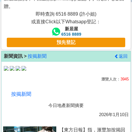
按
贈。
揭
即時查詢 6516 8889 (許小姐)
或直接Click以下Whatsapp登記：
地
新居屋
產
6516 8889
博
預先登記
客
新聞資訊 >
按揭新聞
返回
地
產
新
瀏覽人次：
3945
聞
按揭新聞
數
今日地產新聞摘要
據
公
2026年1月10日
佈
【東方日報】指，滙豐加按揭回