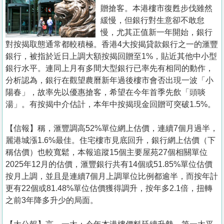
置
贈搶客。本港樓市復甦步伐雖然
業
緩慢，但銀行對生意卻不敢怠
慢，尤其正值新一年開始，銀行
手
對按揭取態通常都較積極。香港4大按揭貸款銀行之一的滙豐
冊
銀行，被指於近日上調大額按揭回贈至1%，貼近其他中小型
銀行水平。連同上月有多間大型銀行已率先有相同的動作，
關
分析認為，銀行在觀望農曆新年過後樓市會否出現一波「小
於
陽春」，故率先以優惠搶客，希望在今年首季先飲「頭啖
我
湯」。有按揭中介估計，本年中按揭現金回贈可突破1.5%。
們
【信報】稱，滙豐調高52%單位網上估價，連續7個月過半，
麗港城漲1.6%最佳。住宅樓市見底回升，銀行網上估價（下
稱估價）也較寬鬆，本報追蹤15個主要屋苑27個相關單位
2025年12月的估價，滙豐銀行共有14個或51.85%單位估價
按月上調，並且是連續7個月上調單位比例都逾半，而按年計
更有22個或81.48%單位估價獲得調升，按年多2.1倍，扭轉
之前3年降多升少的局面。