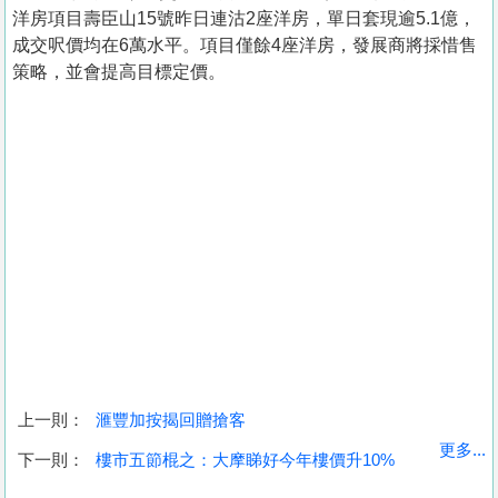
洋房項目壽臣山15號昨日連沽2座洋房，單日套現逾5.1億，
成交呎價均在6萬水平。項目僅餘4座洋房，發展商將採惜售
策略，並會提高目標定價。
上一則：
滙豐加按揭回贈搶客
收
更多...
下一則：
樓市五節棍之：大摩睇好今年樓價升10%
藏