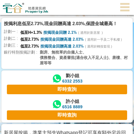
按揭利息低至2.73%,現金回贈高達 2.03%,保證全城最高！
主
計劃一
頁
低至H+1.3%
按揭現金回贈 2.1%
適用於新居屋
代
計劃二
低至2.73%
按揭現金回贈高達 2.03%
理
適用於一手及二手私樓
計劃三
搵
低至2.73%
按揭現金回贈高達 2.03%
適用於轉按套現
銀行特別按揭計劃
劏房、無稅單的自僱人士、
樓/
債務整合、資產審批(適合收入不足人士)、唐樓、村
成
屋等等
交
劉小姐
6332 2553
業
即時查詢
主
放
許小姐
6516 8889
盤
即時查詢
宅
谷
新居屋按揭，準業主預先Whatsapp登記可享有額外宅谷回