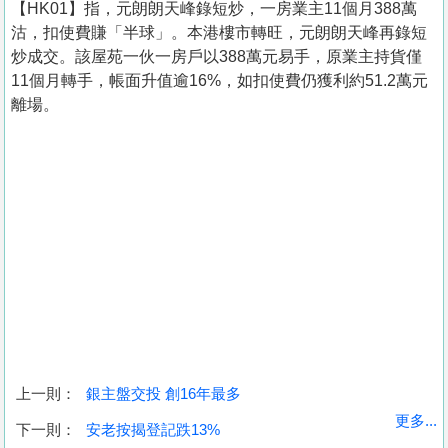
【HK01】指，元朗朗天峰錄短炒，一房業主11個月388萬
沽，扣使費賺「半球」。本港樓市轉旺，元朗朗天峰再錄短
炒成交。該屋苑一伙一房戶以388萬元易手，原業主持貨僅
11個月轉手，帳面升值逾16%，如扣使費仍獲利約51.2萬元
離場。
上一則：
銀主盤交投 創16年最多
收
更多...
下一則：
安老按揭登記跌13%
藏