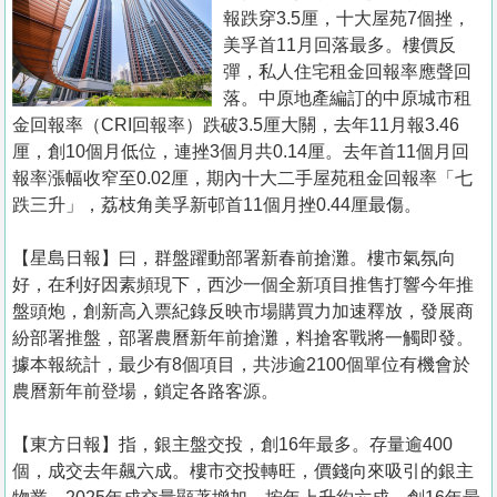
置
報跌穿3.5厘，十大屋苑7個挫，
業
美孚首11月回落最多。樓價反
彈，私人住宅租金回報率應聲回
手
落。中原地產編訂的中原城市租
冊
金回報率（CRI回報率）跌破3.5厘大關，去年11月報3.46
厘，創10個月低位，連挫3個月共0.14厘。去年首11個月回
關
報率漲幅收窄至0.02厘，期內十大二手屋苑租金回報率「七
於
跌三升」，荔枝角美孚新邨首11個月挫0.44厘最傷。
我
們
【星島日報】曰，群盤躍動部署新春前搶灘。樓市氣氛向
好，在利好因素頻現下，西沙一個全新項目推售打響今年推
盤頭炮，創新高入票紀錄反映市場購買力加速釋放，發展商
紛部署推盤，部署農曆新年前搶灘，料搶客戰將一觸即發。
據本報統計，最少有8個項目，共涉逾2100個單位有機會於
農曆新年前登場，鎖定各路客源。
【東方日報】指，銀主盤交投，創16年最多。存量逾400
個，成交去年飆六成。樓市交投轉旺，價錢向來吸引的銀主