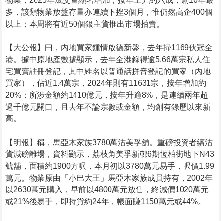
物業，2025年成交量顯著增加，按年上升約六成，創16年最
多，該類物業放盤存量亦連續下挫3個月，惟仍然高企400個
以上；本周將有近50個銀主貨推出市場拍賣。
【大公報】曰，內地買家鍾情啟德新盤，去年掃1169伙冠全
港。據中原地產數據顯示，去年全港錄得逾5.66萬宗私人住
宅買賣註冊登記，其中姓名以普通話拼音登記的買家（內地
買家），佔近1.4萬宗，2024年則有11631宗，按年增加約
20%；所涉金額約1410億元，按年升逾8%，是連續兩年超
過千億元關口，且去年不論宗數或金額，均創有錄歷以來新
高。
【明報】稱，馬亞木家族3780萬沽美孚舖。重磅投資者續沽
貨減磅離場，資料顯示，荔枝角美孚新邨6期恆柏街地下N43
號舖，面積約1900方呎，本月初以3780萬元易手，呎價1.99
萬元。物業原由「小巴大王」馬亞木家族成員持有，2002年
以2630萬元購入，早前以4800萬元放售，終減價1020萬元
或21%後易手，即持貨約24年，帳面賺1150萬元或44%。