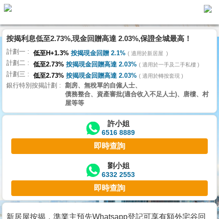
代
理
按揭利息低至2.73%,現金回贈高達 2.03%,保證全城最高！
主
計劃一
頁
低至H+1.3%
按揭現金回贈 2.1%
適用於新居屋
計劃二
低至2.73%
按揭現金回贈高達 2.03%
適用於一手及二手私樓
計劃三
搵
低至2.73%
按揭現金回贈高達 2.03%
適用於轉按套現
銀行特別按揭計劃
劏房、無稅單的自僱人士、
樓/
債務整合、資產審批(適合收入不足人士)、唐樓、村
成
屋等等
交
許小姐
6516 8889
業
即時查詢
主
放
劉小姐
6332 2553
盤
即時查詢
宅
谷
新居屋按揭，準業主預先Whatsapp登記可享有額外宅谷回