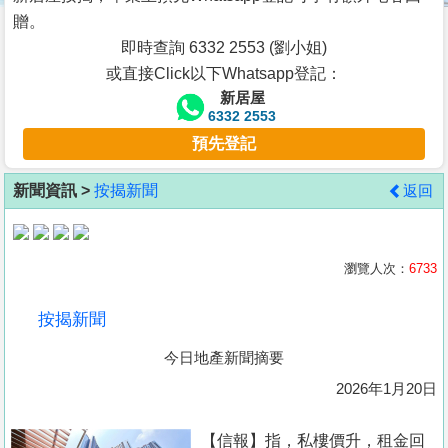
按
贈。
揭
即時查詢 6332 2553 (劉小姐)
或直接Click以下Whatsapp登記：
地
新居屋
產
6332 2553
博
預先登記
客
新聞資訊 >
按揭新聞
返回
地
產
新
瀏覽人次：
6733
聞
按揭新聞
數
今日地產新聞摘要
據
公
2026年1月20日
佈
【信報】指，私樓價升，租金回