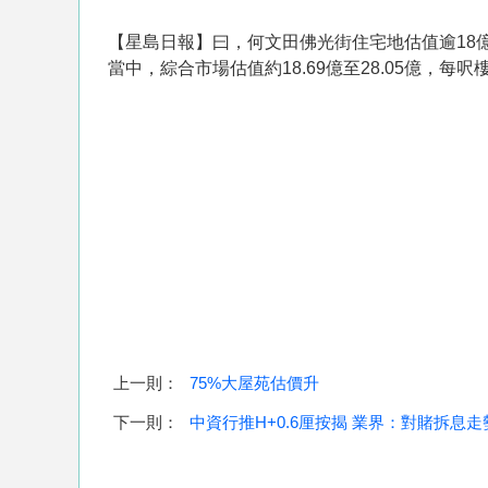
【星島日報】曰，何文田佛光街住宅地估值逾18
當中，綜合市場估值約18.69億至28.05億，每呎樓
上一則：
75%大屋苑估價升
下一則：
中資行推H+0.6厘按揭 業界：對賭拆息走