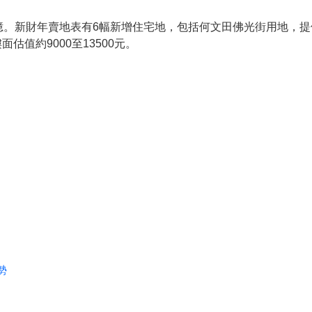
億。新財年賣地表有6幅新增住宅地，包括何文田佛光街用地，提
面估值約9000至13500元。
勢