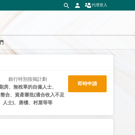
代理登入
們
銀行特別按揭計劃
即時申請
劏房、無稅單的自僱人士、
整合、資產審批(適合收入不足
人士)、唐樓、村屋等等