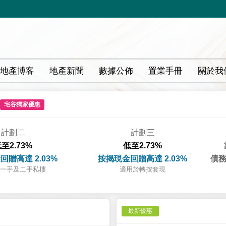
地產博客
地產新聞
數據公佈
置業手冊
關於我
宅谷獨家優惠
計劃二
計劃三
至2.73%
低至2.73%
回贈高達 2.03%
按揭現金回贈高達 2.03%
債務
一手及二手私樓
適用於轉按套現
最新優惠