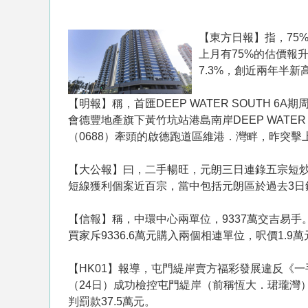
【東方日報】指，75
上月有75%的估價報
7.3%，創近兩年半新
【明報】稱，首匯DEEP WATER SOUTH 
會德豐地產旗下黃竹坑站港島南岸DEEP WATER
（0688）牽頭的啟德跑道區維港．灣畔，昨突擊
【大公報】曰，二手暢旺，元朗三日連錄五宗短
短線獲利個案近百宗，當中包括元朗區於過去3日錄
【信報】稱，中環中心兩單位，9337萬交吉易手
買家斥9336.6萬元購入兩個相連單位，呎價1.
【HK01】報導，屯門緹岸賣方福彩發展違反《一
（24日）成功檢控屯門緹岸（前稱恆大．珺瓏灣
判罰款37.5萬元。