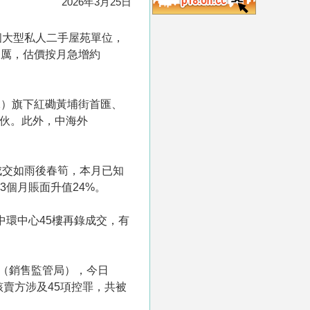
2026年3月25日
個大型私人二手屋苑單位，
凌厲，估價按月急增約
12）旗下紅磡黃埔街首匯、
16伙。此外，中海外
成交如雨後春筍，本月已知
3個月賬面升值24%。
中環中心45樓再錄成交，有
局（銷售監管局），今日
賣方涉及45項控罪，共被