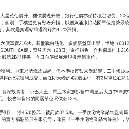
%大屋苑估價升。樓價展現升勢，銀行估價亦保持穩定增長。20
升，個別二手樓盤更有顯著升幅，以鰂魚涌康怡花園單位走勢最
高，其次是奧運站維港灣錄約4.1%漲幅。
6A期周六價單賣216伙。新盤戰白熱化，多個新盤齊出擊，恒地（00
 SOUTH 6A期，齊於周六（28日）進行銷售，合共價單推出2
上載第2B期樓書，今日向傳媒展示現樓示範單位。
炒獲利。中東局勢烽煙四起，但本港樓市暫未受影響，二手短炒
得的5宗獲利成交，而在朗天峰的4宗個案中，有2房單位在約1
。資深投資者「小巴大王」馬亞木家族拆售中環皇后大道中99號
9萬元，較去年售出的同層單位呎價低13%。
手例》，涉45項控罪，被罰款37.5萬。一手住宅物業銷售監管
）的賣方福彩發展有限公司，違反《一手住宅物業銷售條例》，該