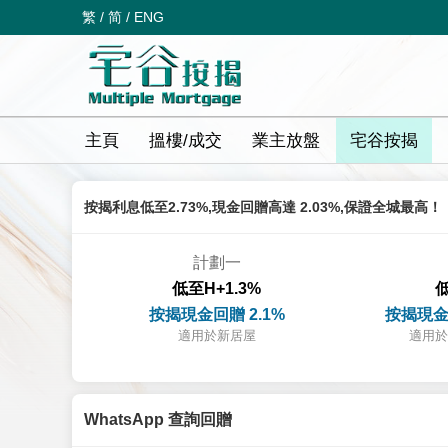
繁
/
简
/
ENG
主頁
搵樓/成交
業主放盤
宅谷按揭
按揭利息低至2.73%,現金回贈高達 2.03%,保證全城最高！
計劃一
低至H+1.3%
低
按揭現金回贈 2.1%
按揭現金
適用於新居屋
適用於
WhatsApp 查詢回贈