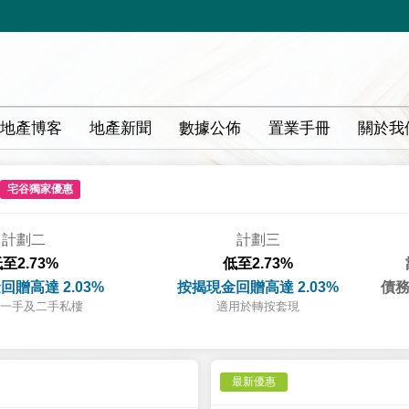
地產博客
地產新聞
數據公佈
置業手冊
關於我
宅谷獨家優惠
計劃二
計劃三
至2.73%
低至2.73%
回贈高達 2.03%
按揭現金回贈高達 2.03%
債務
一手及二手私樓
適用於轉按套現
最新優惠