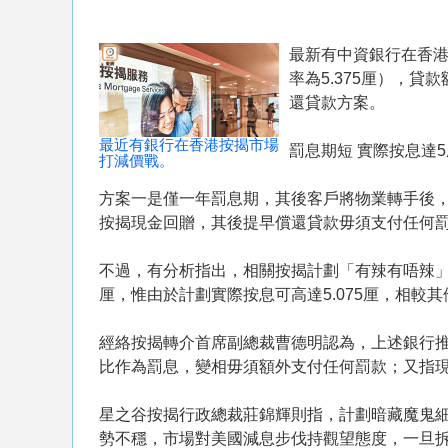
最新有中資銀行在香港
率為5.375厘），
還貸款方案。
最近有銀行在香港按揭市場
罰息期短 實際按息達5
打減價戰。
方案一是僅一年罰息期，其後客戶將物業轉手後
按揭現金回贈，其後提早償還貸款毋須支付任何
不過，有分析指出，相關按揭計劃「有辣有唔辣」，因
厘，惟由於計劃實際按息可高達5.075厘，相較
經絡按揭轉介首席副總裁曹德明認為，上述銀行
比作為罰息，變相毋須額外支付任何罰款；又指
星之谷按揭行政總裁莊錦輝則指，計劃暗藏魔鬼細
勢不穩，市場對美國減息步伐持觀望態度，一旦拆