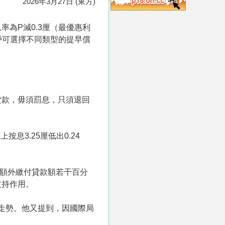
2026年3月27日 (東方)
率為P減0.3厘（最優惠利
客戶可選擇不同類型的提早償
貸款，毋須罰息，只須退回
息3.25厘低出0.24
額外繳付貸款額若干百分
支持作用。
息走勢。他又提到，因國際局