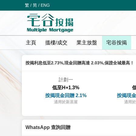
繁
/
简
/
ENG
主頁
搵樓/成交
業主放盤
宅谷按揭
按揭利息低至2.73%,現金回贈高達 2.03%,保證全城最高！
計劃一
低至H+1.3%
低
按揭現金回贈 2.1%
按揭現金
適用於新居屋
適用於
WhatsApp 查詢回贈