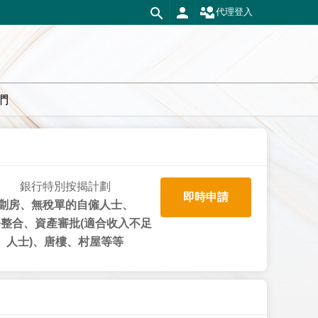
代理登入
們
銀行特別按揭計劃
即時申請
劏房、無稅單的自僱人士、
整合、資產審批(適合收入不足
人士)、唐樓、村屋等等