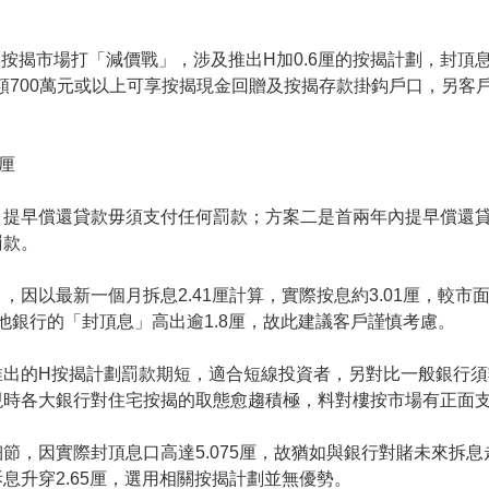
按揭市場打「減價戰」，涉及推出H加0.6厘的按揭計劃，封頂息
貸款額700萬元或以上可享按揭現金回贈及按揭存款掛鈎戶口，另
厘
，提早償還貸款毋須支付任何罰款；方案二是首兩年內提早償還
罰款。
以最新一個月拆息2.41厘計算，實際按息約3.01厘，較市面上按
其他銀行的「封頂息」高出逾1.8厘，故此建議客戶謹慎考慮。
推出的H按揭計劃罰款期短，適合短線投資者，另對比一般銀行須
現時各大銀行對住宅按揭的取態愈趨積極，料對樓按市場有正面
節，因實際封頂息口高達5.075厘，故猶如與銀行對賭未來拆
息升穿2.65厘，選用相關按揭計劃並無優勢。