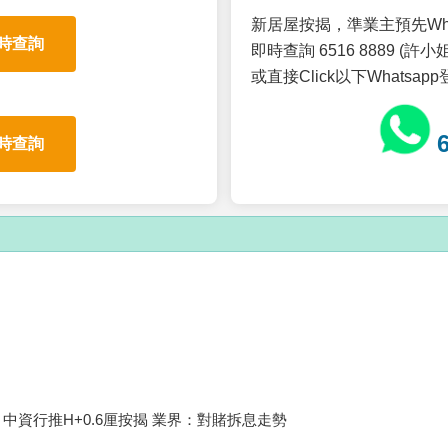
新居屋按揭，準業主預先Wh
時查詢
即時查詢 6516 8889 (許小姐
或直接Click以下Whatsap
時查詢
中資行推H+0.6厘按揭 業界：對賭拆息走勢