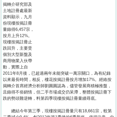
置
揭轉介研究部及
業
土地註冊處最新
資料顯示，九月
手
份現樓按揭註冊
冊
量錄得6,457宗，
按月上升12%。
關
現樓按揭註冊止
於
跌回升，主要受
我
個別大型新盤及
們
商用物業入伙帶
動，實際上自
2011年8月後，已超過兩年未能突破一萬宗關口，為有紀錄
以來最長時間，相反，樓花按揭註冊按月增加17%。經絡按
揭轉介首席經濟分析師劉圓圓認為，儘管發展商積極推盤，
且錄得不俗銷情，但二手市場成交仍呆滯，整體按揭註冊下
跌的勢頭難逆轉，料第四季現樓按揭註冊量續尋底。
總結今年第三季，現樓按揭註冊量只有18,661宗，較第