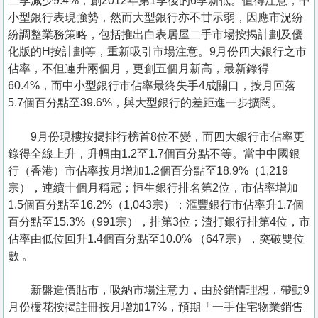
二季減少9.4%，創2012年第1季後的6季新低。值得注意，中
小型銀行表現強勢，然而大型銀行亦不甘示弱，因應市況紛
紛調整業務策略，包括推出白表居屋二手市場按揭計劃及優
化版的H按計劃等，重新吸引市場注意。9月份四大銀行之市
佔率，不但連升兩個月，更創五個月新高，最新錄得
60.4%，而中小型銀行市佔率最終失手4成關口，按月回落
5.7個百分點至39.6%，與大型銀行的差距進一步擴闊。
9月份現樓按揭排行榜首8位不變，而四大銀行市佔率更
錄得全線上升，升幅由1.2至1.7個百分點不等。當中中國銀
行（香港）市佔率按月增加1.2個百分點至18.9%（1,219
宗），連續十個月稱冠；恒生銀行排名第2位，市佔率增加
1.5個百分點至16.2%（1,043宗）；滙豐銀行市佔率升1.7個
百分點至15.3%（991宗），排第3位；渣打銀行排第4位，市
佔率由低位回升1.4個百分點至10.0% （647宗），突破雙位
數 。
新盤造價貼市，吸納市場注意力，由於銷情理想，帶動9
月份樓花按揭註冊按月增加17%，預期「一手住宅物業銷售