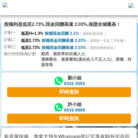
代
理
按揭利息低至2.73%,現金回贈高達 2.03%,保證全城最高！
主
計劃一
頁
低至H+1.3%
按揭現金回贈 2.1%
適用於新居屋
計劃二
低至2.73%
按揭現金回贈高達 2.03%
適用於一手及二手私樓
計劃三
搵
低至2.73%
按揭現金回贈高達 2.03%
適用於轉按套現
銀行特別按揭計劃
劏房、無稅單的自僱人士、
樓/
債務整合、資產審批(適合收入不足人士)、唐樓、村
成
屋等等
交
劉小姐
6332 2553
業
即時查詢
主
放
許小姐
6516 8889
盤
即時查詢
宅
谷
新居屋按揭，準業主預先Whatsapp登記可享有額外宅谷回