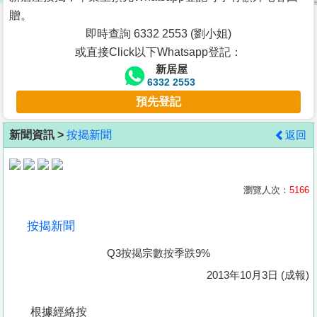
按
贈。
揭
即時查詢 6332 2553 (劉小姐)
或直接Click以下Whatsapp登記：
地
新居屋
產
6332 2553
博
預先登記
客
新聞資訊 >
按揭新聞
返回
地
產
新
瀏覽人次：
5166
聞
按揭新聞
數
Q3按揭宗數按季跌9%
據
公
2013年10月3日 (成報)
佈
根據經絡按