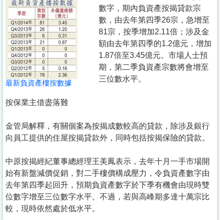
置
數字，期內負資產按揭貸款宗
業
數，由去年第四季26宗，急增至
81宗，按季增加2.11倍；涉及金
手
額由去年第四季的1.2億元，增加
冊
1.87倍至3.45億元。市場人士預
期，第二季負資產宗數將會增至
關
三位數水平。
於
最新負資產樓按數據
我
按保業主借盡落難
們
金管局解釋，有關個案為按揭成數較高的貸款，除涉及銀行
向員工提供的住屋按揭貸款外，同時包括按揭保險的貸款。
中原按揭經紀董事總經理王美鳳表示，去年十月一手市場開
始有新盤減價促銷，對二手樓價構成壓力，令負資產數字由
去年第四季起回升，預期負資產數字於下季有機會由現時雙
位數字增至三位數字水平。不過，若與高峰期多達十萬宗比
較，現時依然處於低水平。