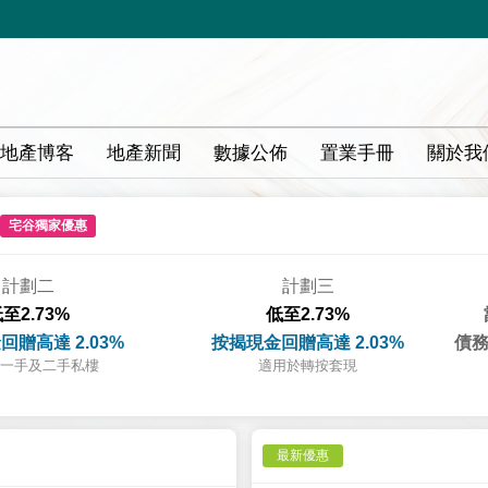
地產博客
地產新聞
數據公佈
置業手冊
關於我
宅谷獨家優惠
計劃二
計劃三
至2.73%
低至2.73%
回贈高達 2.03%
按揭現金回贈高達 2.03%
債務
一手及二手私樓
適用於轉按套現
最新優惠