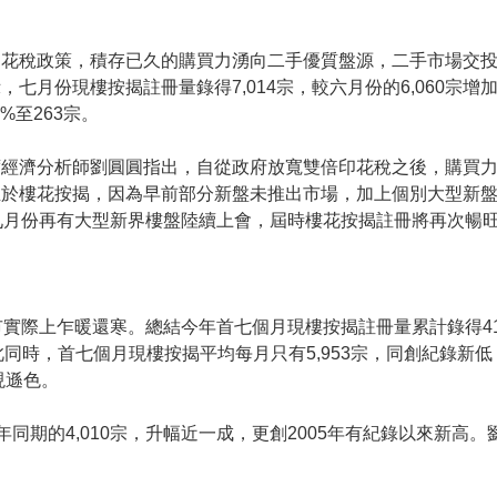
稅政策，積存已久的購買力湧向二手優質盤源，二手市場交投
，七月份現樓按揭註冊量錄得7,014宗，較六月份的6,060宗
%至263宗。
濟分析師劉圓圓指出，自從政府放寬雙倍印花稅之後，購買力
至於樓花按揭，因為早前部分新盤未推出市場，加上個別大型新
九月份再有大型新界樓盤陸續上會，屆時樓花按揭註冊將再次暢
乍暖還寒。總結今年首七個月現樓按揭註冊量累計錄得41,67
與此同時，首七個月現樓按揭平均每月只有5,953宗，同創紀錄
現遜色。
同期的4,010宗，升幅近一成，更創2005年有紀錄以來新高