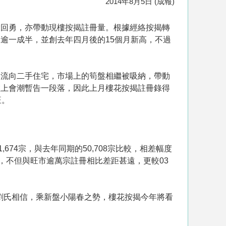
2014年8月5日 (成報)
回勇，亦帶動現樓按揭註冊量。根據經絡按揭轉
增加逾一成半，並創去年四月後的15個月新高，不過
流向二手住宅，市場上的筍盤相繼被吸納，帶動
盤上會潮暫告一段落，因此上月樓花按揭註冊錄得
旺。
4宗，與去年同期的50,708宗比較，相差幅度
新低，不但與旺市逾萬宗註冊相比差距甚遠，更較03
。劉氏相信，乘新盤小陽春之勢，樓花按揭今年將看