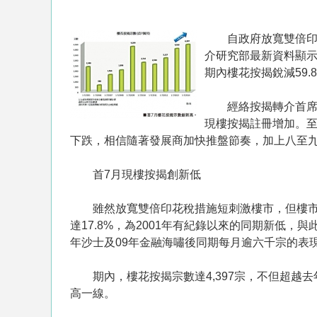
自政府放寬雙倍印花
介研究部最新資料顯示
期內樓花按揭銳減59.8
經絡按揭轉介首席經
現樓按揭註冊增加。
下跌，相信隨著發展商加快推盤節奏，加上八至
首7月現樓按揭創新低
雖然放寬雙倍印花稅措施短刺激樓市，但樓市實際上
達17.8%，為2001年有紀錄以來的同期新低，
年沙士及09年金融海嘯後同期每月逾六千宗的表
期內，樓花按揭宗數達4,397宗，不但超越去年
高一線。