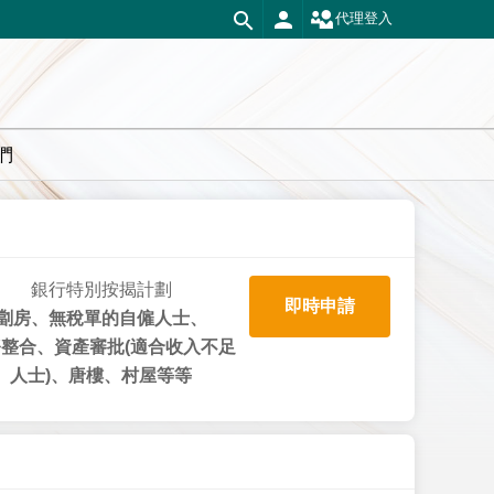
代理登入
們
銀行特別按揭計劃
即時申請
劏房、無稅單的自僱人士、
整合、資產審批(適合收入不足
人士)、唐樓、村屋等等