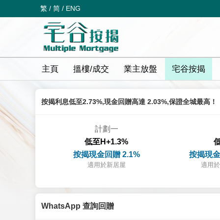
繁
/
简
/
ENG
主頁
搵樓/成交
業主放盤
宅谷按揭
按揭利息低至2.73%,現金回贈高達 2.03%,保證全城最高！
計劃一
低至H+1.3%
低
按揭現金回贈 2.1%
按揭現金
適用於新居屋
適用於
WhatsApp 查詢回贈