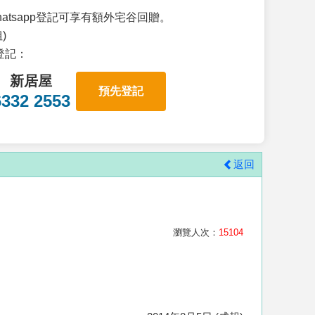
atsapp登記可享有額外宅谷回贈。
)
p登記：
新居屋
預先登記
6332 2553
返回
瀏覽人次：
15104