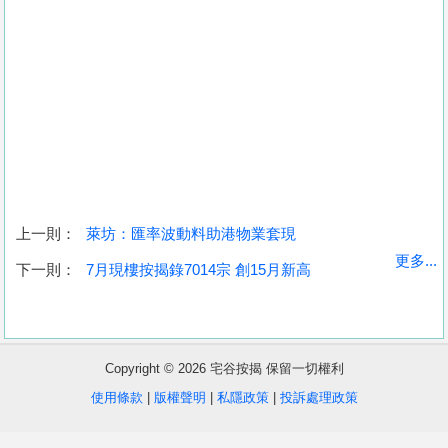
上一則：
萊坊：匯率波動料助港物業套現
收
更多...
下一則：
7月現樓按揭錄7014宗 創15月新高
藏
樓
盤
Copyright © 2026 宅谷按揭 保留一切權利
繁
简
ENG
使用條款
|
版權聲明
|
私隱政策
|
投訴處理政策
體
体