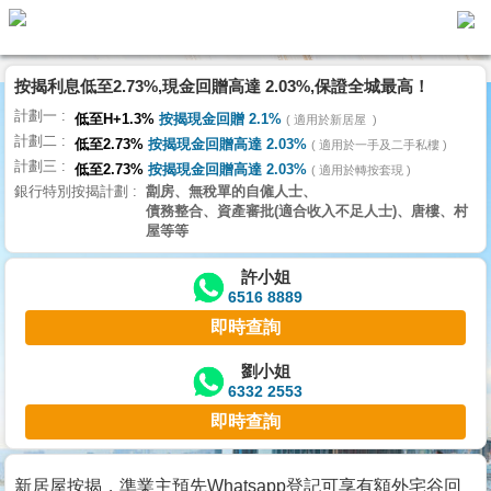
按揭利息低至2.73%,現金回贈高達 2.03%,保證全城最高！
主
計劃一
頁
低至H+1.3%
按揭現金回贈 2.1%
適用於新居屋
代
計劃二
理
低至2.73%
按揭現金回贈高達 2.03%
適用於一手及二手私樓
計劃三
搵
低至2.73%
按揭現金回贈高達 2.03%
適用於轉按套現
銀行特別按揭計劃
劏房、無稅單的自僱人士、
樓/
債務整合、資產審批(適合收入不足人士)、唐樓、村
成
屋等等
交
許小姐
6516 8889
業
即時查詢
主
放
劉小姐
6332 2553
盤
即時查詢
宅
谷
新居屋按揭，準業主預先Whatsapp登記可享有額外宅谷回