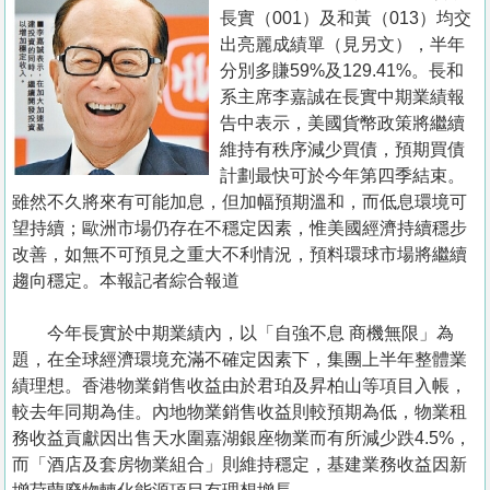
置
長實（001）及和黃（013）均交
業
出亮麗成績單（見另文），半年
分別多賺59%及129.41%。長和
手
系主席李嘉誠在長實中期業績報
冊
告中表示，美國貨幣政策將繼續
維持有秩序減少買債，預期買債
關
計劃最快可於今年第四季結束。
於
雖然不久將來有可能加息，但加幅預期溫和，而低息環境可
我
望持續；歐洲市場仍存在不穩定因素，惟美國經濟持續穩步
們
改善，如無不可預見之重大不利情況，預料環球市場將繼續
趨向穩定。本報記者綜合報道
今年長實於中期業績內，以「自強不息 商機無限」為
題，在全球經濟環境充滿不確定因素下，集團上半年整體業
績理想。香港物業銷售收益由於君珀及昇柏山等項目入帳，
較去年同期為佳。內地物業銷售收益則較預期為低，物業租
務收益貢獻因出售天水圍嘉湖銀座物業而有所減少跌4.5%，
而「酒店及套房物業組合」則維持穩定，基建業務收益因新