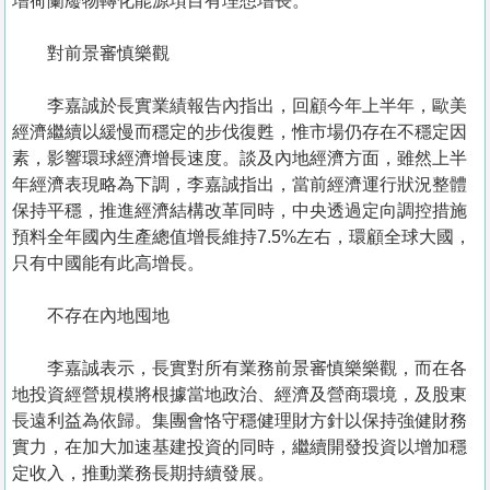
增荷蘭廢物轉化能源項目有理想增長。
對前景審慎樂觀
李嘉誠於長實業績報告內指出，回顧今年上半年，歐美
經濟繼續以緩慢而穩定的步伐復甦，惟市場仍存在不穩定因
素，影響環球經濟增長速度。談及內地經濟方面，雖然上半
年經濟表現略為下調，李嘉誠指出，當前經濟運行狀況整體
保持平穩，推進經濟結構改革同時，中央透過定向調控措施
預料全年國內生產總值增長維持7.5%左右，環顧全球大國，
只有中國能有此高增長。
不存在內地囤地
李嘉誠表示，長實對所有業務前景審慎樂樂觀，而在各
地投資經營規模將根據當地政治、經濟及營商環境，及股東
長遠利益為依歸。集團會恪守穩健理財方針以保持強健財務
實力，在加大加速基建投資的同時，繼續開發投資以增加穩
定收入，推動業務長期持續發展。