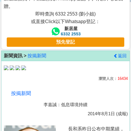
按
贈。
揭
即時查詢 6332 2553 (劉小姐)
或直接Click以下Whatsapp登記：
地
新居屋
產
6332 2553
博
預先登記
客
新聞資訊 >
按揭新聞
返回
地
產
新
瀏覽人次：
16434
聞
按揭新聞
數
李嘉誠：低息環境持續
據
公
2014年8月1日 (成報)
佈
長和系昨日公布中期業績，