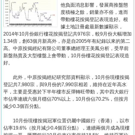
置
他負面消息影響，發展商推盤態
業
度積極之餘，銷量亦不俗，進而
帶動樓花按揭登記表現造好。根
手
據土地註冊處最新數據顯示，
冊
2014年10月份銀行樓花按揭登記共976宗，較9月份大幅增加
1.34倍，創63個月新高外，亦是自2005年有紀錄以來的第二
關
高。中原按揭經紀有限公司董事總經理王美鳳分析，受早前
於
新盤熱賣及大型樓盤上會帶動，10月份樓花按揭登記表現造
我
好。
們
此外，中原按揭經紀研究部資料顯示，10月份現樓按揭
登記共7,980宗，與9月份的7,990宗相若，維持在近年高水
平，主要是受惠於下半年樓市反彈轉旺帶動，其中四大銀行
巿佔率連續六個月穩佔70%以上，10月份佔70.2%，但按月
減少0.3個百分點。
10月份現樓按揭冠軍位置仍屬中國銀行（香港），以巿
佔率19.6%（按月減少0.4個百分點），連續兩個月成為現樓