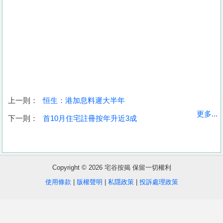
上一則：
恒生：港加息料遲大半年
收
更多...
下一則：
首10月住宅註冊按年升近3成
藏
樓
盤
Copyright © 2026 宅谷按揭 保留一切權利
繁
简
ENG
使用條款
|
版權聲明
|
私隱政策
|
投訴處理政策
體
体