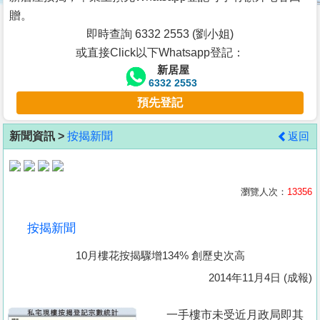
按
贈。
揭
即時查詢 6332 2553 (劉小姐)
或直接Click以下Whatsapp登記：
地
新居屋
產
6332 2553
博
預先登記
客
新聞資訊 >
按揭新聞
返回
地
產
新
瀏覽人次：
13356
聞
按揭新聞
數
10月樓花按揭驟增134% 創歷史次高
據
公
2014年11月4日 (成報)
佈
一手樓市未受近月政局即其