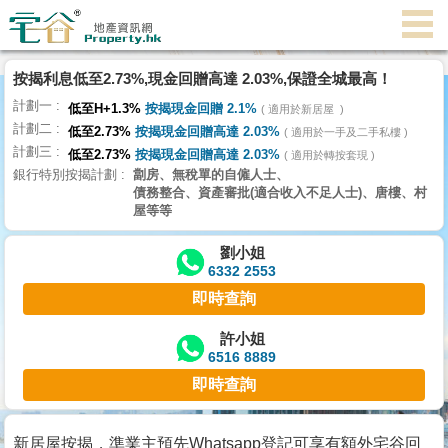
代
理
按揭利息低至2.73%,現金回贈高達 2.03%,保證全城最高！
主
計劃一
頁
低至H+1.3%
按揭現金回贈 2.1%
適用於新居屋
計劃二
低至2.73%
按揭現金回贈高達 2.03%
適用於一手及二手私樓
計劃三
搵
低至2.73%
按揭現金回贈高達 2.03%
適用於轉按套現
銀行特別按揭計劃
劏房、無稅單的自僱人士、
樓/
債務整合、資產審批(適合收入不足人士)、唐樓、村
成
屋等等
交
劉小姐
6332 2553
業
即時查詢
主
放
許小姐
6516 8889
盤
即時查詢
宅
谷
新居屋按揭，準業主預先Whatsapp登記可享有額外宅谷回