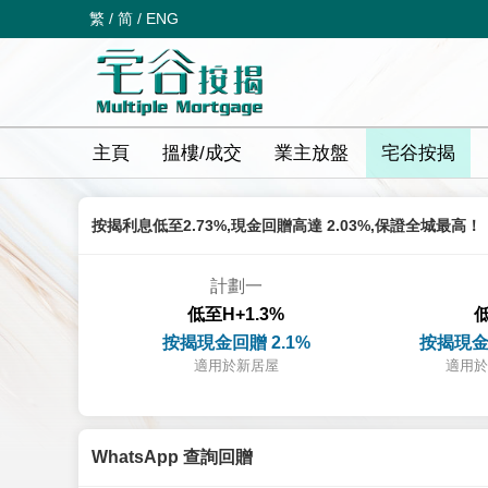
繁
/
简
/
ENG
主頁
搵樓/成交
業主放盤
宅谷按揭
按揭利息低至2.73%,現金回贈高達 2.03%,保證全城最高！
計劃一
低至H+1.3%
低
按揭現金回贈 2.1%
按揭現金
適用於新居屋
適用於
WhatsApp 查詢回贈