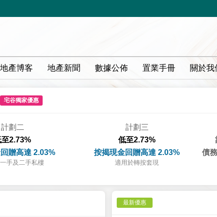
地產博客
地產新聞
數據公佈
置業手冊
關於我
宅谷獨家優惠
計劃二
計劃三
至2.73%
低至2.73%
回贈高達 2.03%
按揭現金回贈高達 2.03%
債務
一手及二手私樓
適用於轉按套現
最新優惠