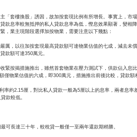
業主「套樓換股」誘因，故加按套現比例有所增長。事實上，市
按貸款息率較無抵押的私人貸款息率為低，慳息效果顯著，變相
收緊，業主現階段選擇加按物業，需要注意以下幾點：
嚴厲，以往加按套現最高貸款額可達物業估值的七成，減去未償
貸款額可達350萬元。
收緊按揭措施推出，雖然首套物業在壓力測試下，供款佔入息比
額僅物業估值的六成，即300萬元，措施推出前後比較，貸款額
利率約2.15厘，對比私人貸款一般為5厘以上的息率，兩者息率
人貸款較低。
期最可長達三十年，較稅貸一般僅一至兩年還款期稍勝。