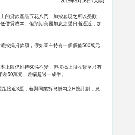
2015年5月16日 (太陽)
場上的貸款產品五花八門，加按套現之所以受歡
降低借貸成本。但預期美國加息之聲日漸逼近，加
還按揭貸款額，假如業主持有一個價值500萬元
率上限仍維持60%不變，但按揭上限收緊至只有
相差50萬元，差幅超過一成半。
差距接近3厘，若與同業拆息掛勾之H按計劃，息