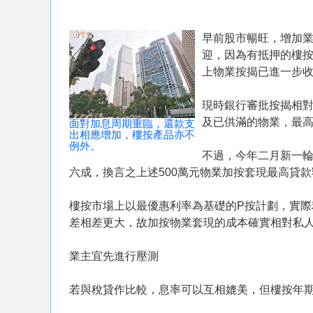
早前股市暢旺，增加
迎，因為有抵押的樓
上物業按揭已進一步
現時銀行審批按揭相對
及已供滿的物業，最高
面對加息周期重臨，還款支
出相應增加，樓按產品亦不
例外。
不過，今年二月新一輪
六成，換言之上述500萬元物業加按套現最高貸款
樓按市場上以最優惠利率為基礎的P按計劃，實際
差相差更大，故加按物業套現的成本確實相對私
業主宜先進行壓測
若與稅貸作比較，息率可以互相媲美，但樓按年