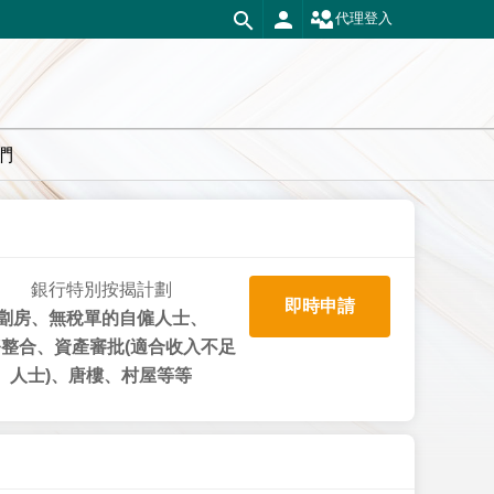
代理登入
們
銀行特別按揭計劃
即時申請
劏房、無稅單的自僱人士、
整合、資產審批(適合收入不足
人士)、唐樓、村屋等等