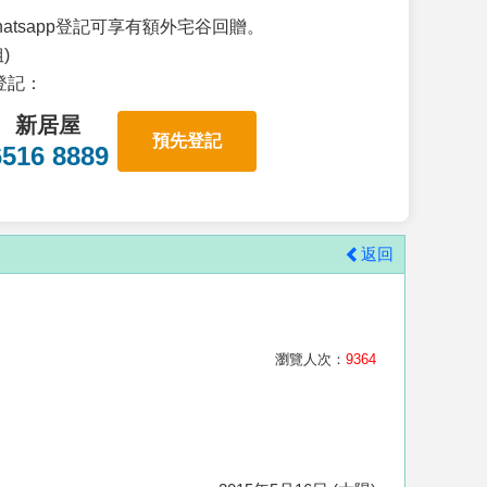
atsapp登記可享有額外宅谷回贈。
)
p登記：
新居屋
預先登記
6516 8889
返回
瀏覽人次：
9364