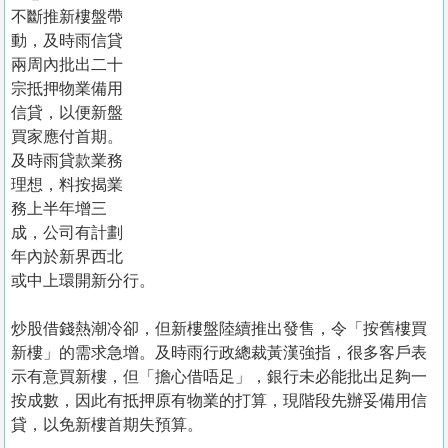
置
不斷推新樓盤帶
業
動，及時雨信貸
兩周內批出二十
手
宗抵押物業備用
冊
信貸，以便新盤
買家應付首期。
關
及時雨貸款業務
於
理想，料按揭業
我
務上半年增三
們
成，公司有計劃
年內於新界西北
或中上環開新分行。
炒股借錢熱潮冷卻，但新樓盤陸續推出發售，令「按舊樓買
新樓」的需求急增。及時雨行政總裁黃漢強指，很多客戶表
示有意買新樓，但「擔心借唔足」，銀行未必能批出足夠一
按成數，因此有抵押原有物業的打算，現階段先辦妥備用信
貸，以免新樓首期失預算。