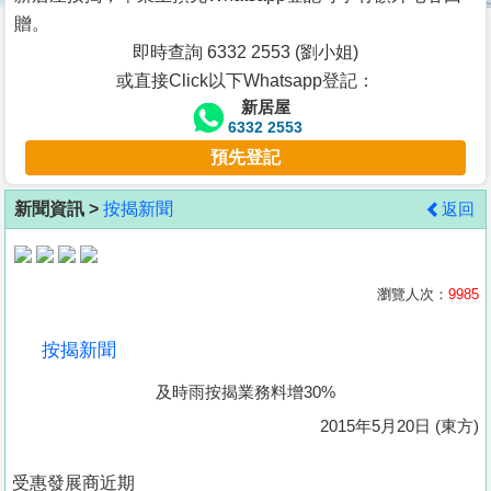
按
贈。
揭
即時查詢 6332 2553 (劉小姐)
或直接Click以下Whatsapp登記：
地
新居屋
產
6332 2553
博
預先登記
客
新聞資訊 >
按揭新聞
返回
地
產
新
瀏覽人次：
9985
聞
按揭新聞
數
及時雨按揭業務料增30%
據
公
2015年5月20日 (東方)
佈
受惠發展商近期