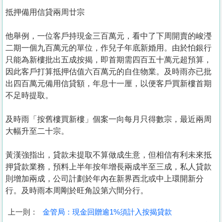
抵押備用信貸兩周廿宗
他舉例，一位客戶持現金三百萬元，看中了下周開賣的峻瀅
二期一個九百萬元的單位，作兒子年底新婚用。由於怕銀行
只能為新樓批出五成按揭，即首期需四百五十萬元超預算，
因此客戶打算抵押估值六百萬元的自住物業。及時雨亦已批
出四百萬元備用信貸額，年息十一厘，以便客戶買新樓首期
不足時提取。
及時雨「按舊樓買新樓」個案一向每月只得數宗，最近兩周
大幅升至二十宗。
黃漢強指出，貸款未提取不算做成生意，但相信有利未來抵
押貸款業務，預料上半年按年增長兩成半至三成，私人貸款
則增加兩成，公司計劃於年內在新界西北或中上環開新分
行。及時雨本周剛於旺角設第六間分行。
上一則：
金管局：現金回贈逾1%須計入按揭貸款