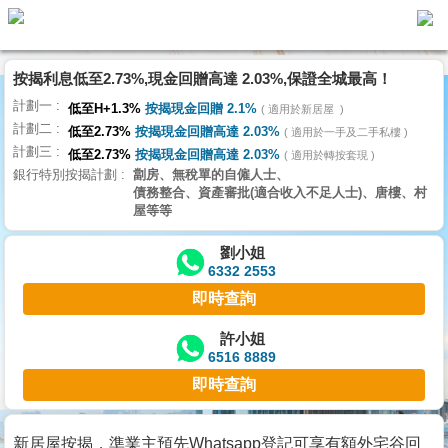
按揭利息低至2.73%,現金回贈高達 2.03%,保證全城最高！
主
計劃一
頁
低至H+1.3%
按揭現金回贈 2.1%
適用於新居屋
代
計劃二
理
低至2.73%
按揭現金回贈高達 2.03%
適用於一手及二手私樓
計劃三
搵
低至2.73%
按揭現金回贈高達 2.03%
適用於轉按套現
銀行特別按揭計劃
劏房、無稅單的自僱人士、
樓/
債務整合、資產審批(適合收入不足人士)、唐樓、村
成
屋等等
交
劉小姐
6332 2553
業
即時查詢
主
放
許小姐
6516 8889
盤
即時查詢
宅
谷
新居屋按揭，準業主預先Whatsapp登記可享有額外宅谷回