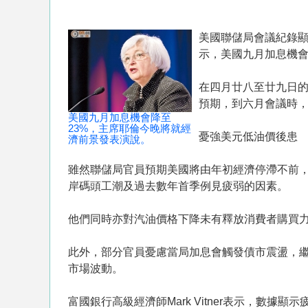
美國聯儲局會議紀錄
示，美國九月加息機會
在四月廿八至廿九日的
預期，到六月會議時
美國九月加息機會降至
23%，主席耶倫今晚將就經
憂強美元低油價後患
濟前景發表演說。
雖然聯儲局官員預期美國將由年初經濟停滯不前
岸碼頭工潮及過去數年首季例見疲弱的因素。
他們同時亦對汽油價格下降未有釋放消費者購買
此外，部分官員憂慮當局加息會觸發債市震盪，
市場波動。
富國銀行高級經濟師Mark Vitner表示，數據顯示疲