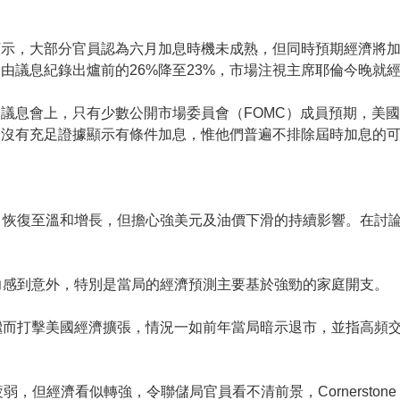
顯示，大部分官員認為六月加息時機未成熟，但同時預期經濟將
由議息紀錄出爐前的26%降至23%，市場注視主席耶倫今晚就
議息會上，只有少數公開市場委員會（FOMC）成員預期，美
，沒有充足證據顯示有條件加息，惟他們普遍不排除屆時加息的
，恢復至溫和增長，但擔心強美元及油價下滑的持續影響。在討
力感到意外，特別是當局的經濟預測主要基於強勁的家庭開支。
繼而打擊美國經濟擴張，情況一如前年當局暗示退市，並指高頻
弱，但經濟看似轉強，令聯儲局官員看不清前景，Cornerstone Ma