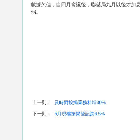
數據欠佳，自四月會議後，聯儲局九月以後才加息
弱。
上一則：
及時雨按揭業務料增30%
下一則：
5月現樓按揭登記跌6.5%