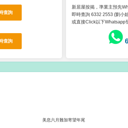
新居屋按揭，準業主預先Wh
時查詢
即時查詢 6332 2553 (劉小姐
或直接Click以下Whatsap
時查詢
美息六月難加寄望年尾