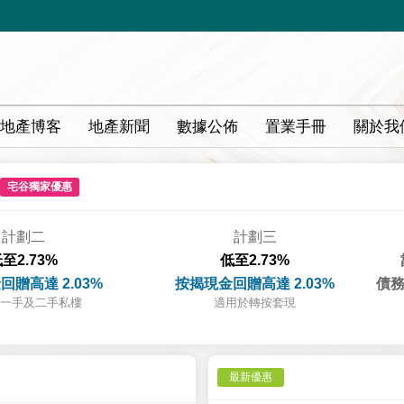
地產博客
地產新聞
數據公佈
置業手冊
關於我
宅谷獨家優惠
計劃二
計劃三
至2.73%
低至2.73%
回贈高達 2.03%
按揭現金回贈高達 2.03%
債務
一手及二手私樓
適用於轉按套現
最新優惠