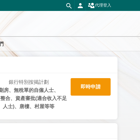
代理登入
們
銀行特別按揭計劃
即時申請
劏房、無稅單的自僱人士、
整合、資產審批(適合收入不足
人士)、唐樓、村屋等等