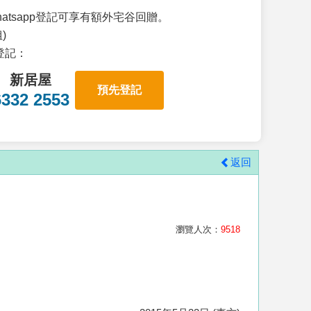
atsapp登記可享有額外宅谷回贈。
)
p登記：
新居屋
預先登記
6332 2553
返回
瀏覽人次：
9518