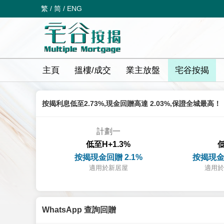
繁
/
简
/
ENG
主頁
搵樓/成交
業主放盤
宅谷按揭
按揭利息低至2.73%,現金回贈高達 2.03%,保證全城最高！
計劃一
低至H+1.3%
低
按揭現金回贈 2.1%
按揭現金
適用於新居屋
適用於
WhatsApp 查詢回贈