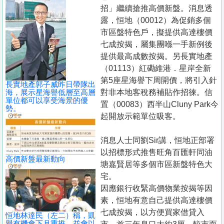
置
招」繼續搶推高價新盤。消息透
業
露，恒地（00012）為促銷多個
市區盤特色戶，擬提供高達樓價
手
七成按揭，屬集團喺一手新例後
冊
提供最高成數按揭。另長實地產
（01113）紅磡維港．星岸全新
關
第5座星海譽下周開價，將引入針
於
長實地產郭子威昨日帶隊出
海，展示星海譽低層至高層
對非本地客稅務補貼作招徠。信
我
單位都可以享受海景的優
置（00083）西半山Cluny Park今
勢。
們
起開放示範單位吸客。
消息人士同劉Sir講，恒地正部署
以招標形式推售旺角百匯軒同油
高價新盤最新動向
塘嘉賢居等多個市區新盤特色大
宅。
因應銀行收緊高價物業按揭等因
素，恒地有意自己提供高達樓價
七成按揭，以方便買家借貸入
恒地林達民（左二）稱，凱
譽有機會下月重推，並會以