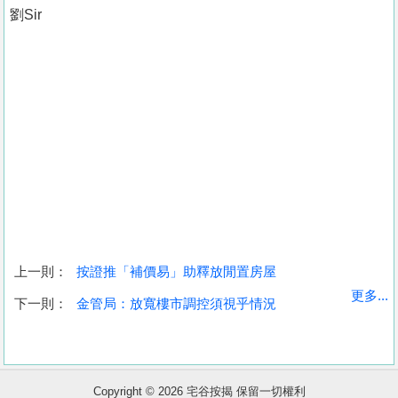
劉Sir
上一則：
按證推「補價易」助釋放閒置房屋
收
更多...
下一則：
金管局：放寬樓市調控須視乎情況
藏
樓
盤
Copyright © 2026 宅谷按揭 保留一切權利