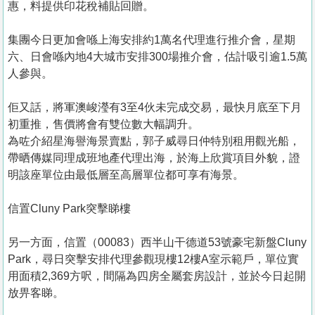
惠，料提供印花稅補貼回贈。
集團今日更加會喺上海安排約1萬名代理進行推介會，星期
六、日會喺內地4大城市安排300場推介會，估計吸引逾1.5萬
人參與。
佢又話，將軍澳峻瀅有3至4伙未完成交易，最快月底至下月
初重推，售價將會有雙位數大幅調升。
為咗介紹星海譽海景賣點，郭子威尋日仲特別租用觀光船，
帶晒傳媒同理成班地產代理出海，於海上欣賞項目外貌，證
明該座單位由最低層至高層單位都可享有海景。
信置Cluny Park突擊睇樓
另一方面，信置（00083）西半山干德道53號豪宅新盤Cluny
Park，尋日突擊安排代理參觀現樓12樓A室示範戶，單位實
用面積2,369方呎，間隔為四房全屬套房設計，並於今日起開
放畀客睇。