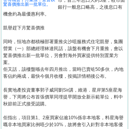
市，首三年息口大約3厘，較市面
驚喜價推出新一批單位。
銀行一般息口略高，之後息口有
機會約為最優惠利率。
凱譽趕下月驚喜價推
同時，恒地亦都積極部署重推尖沙咀服務式住宅凱譽，集團
營業（一）部總經理林達民話，該盤有機會下月重推，會以
驚喜價推出新一批單位，另會對海外買家提供特別置業方
案。
佢又話，該樓盤喺去年四月推出，當時已賣咗50多伙，內地
客佔約兩成，最快今個月收樓，按揭詳情稍後公布。
長實地產投資董事郭子威同劉Sir講，維港．星岸第5座星海
譽，下周將公布首張價單同埋提早開放全新示範單位，料中
秋節前正式接受認購。
佢指出，項目第1、2座買家佔逾10%係非本地客，料星海譽
嘅非本地買家比例唔少於10%，故將會引入針對非本地客優