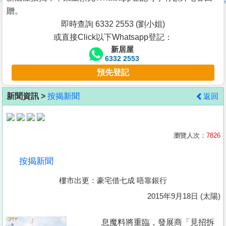
按
贈。
揭
即時查詢 6332 2553 (劉小姐)
或直接Click以下Whatsapp登記：
地
新居屋
產
6332 2553
博
預先登記
客
新聞資訊 >
按揭新聞
返回
地
產
新
瀏覽人次：
7826
聞
按揭新聞
數
樓市出更：豪宅借七成 唔靠銀行
據
公
2015年9月18日 (太陽)
佈
息魔料將重臨，發展商「見招拆