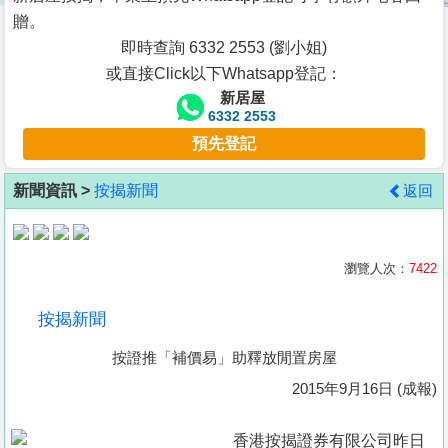
按
贈。
揭
即時查詢 6332 2553 (劉小姐)
或直接Click以下Whatsapp登記：
地
新居屋
產
6332 2553
博
預先登記
客
新聞資訊 >
按揭新聞
返回
地
產
新
瀏覽人次：
7422
聞
按揭新聞
數
按證推「補價易」助釋放閒置房屋
據
公
2015年9月16日 (成報)
佈
香港按揭證券有限公司昨日