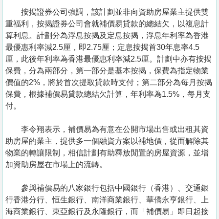
按揭證券公司強調，該計劃並非向資助房屋業主提供雙
重福利，按揭證券公司會就補價易貸款的總結欠，以複息計
算利息。計劃分為浮息按揭及定息按揭，浮息年利率為香港
最優惠利率減2.5厘，即2.75厘；定息按揭首30年息率4.5
厘，此後年利率為香港最優惠利率減2.5厘。計劃中亦有按揭
保費，分為兩部分，第一部分是基本按揭，保費為指定物業
價值的2%，將於首次提取貸款時支付；第二部分為每月按揭
保費，根據補價易貸款總結欠計算，年利率為1.5%，每月支
付。
李令翔表示，補價易為有意在公開市場出售或出租其資
助房屋的業主，提供多一個融資方案以補地價，從而解除其
物業的轉讓限制，相信計劃有助釋放閒置的房屋資源，並增
加資助房屋在市場上的流轉。
參與補價易的八家銀行包括中國銀行（香港）、交通銀
行香港分行、恒生銀行、南洋商業銀行、華僑永亨銀行、上
海商業銀行、東亞銀行及永隆銀行，而「補價易」即日起接