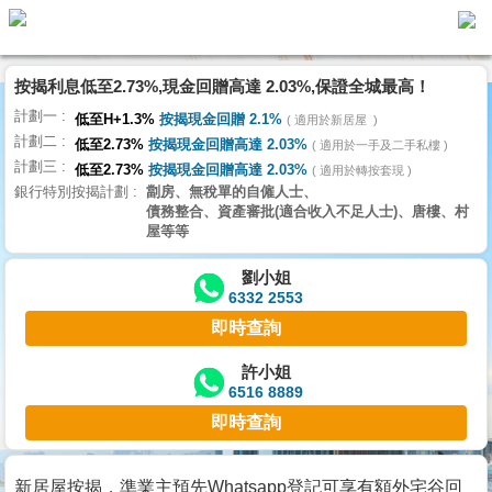
按揭利息低至2.73%,現金回贈高達 2.03%,保證全城最高！
主
計劃一
頁
低至H+1.3%
按揭現金回贈 2.1%
適用於新居屋
代
計劃二
理
低至2.73%
按揭現金回贈高達 2.03%
適用於一手及二手私樓
計劃三
搵
低至2.73%
按揭現金回贈高達 2.03%
適用於轉按套現
銀行特別按揭計劃
劏房、無稅單的自僱人士、
樓/
債務整合、資產審批(適合收入不足人士)、唐樓、村
成
屋等等
交
劉小姐
6332 2553
業
即時查詢
主
放
許小姐
6516 8889
盤
即時查詢
宅
谷
新居屋按揭，準業主預先Whatsapp登記可享有額外宅谷回