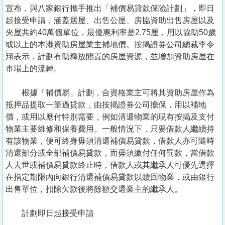
置
宣布，與八家銀行攜手推出「補價易貸款保險計劃」，即日
業
起接受申請，涵蓋居屋、出售公屋、房協資助出售房屋以及
夾屋共約40萬個單位，最優惠利率是2.75厘，用以協助50歲
手
或以上的本港資助房屋業主補地價。按揭證券公司總裁李令
冊
翔表示，計劃有助釋放閒置的房屋資源，並增加資助房屋在
市場上的流轉。
關
於
根據「補價易」計劃，合資格業主可將其資助房屋作為
我
抵押品提取一筆過貸款，由按揭證券公司擔保，用以補地
們
價，或用以應付特別需要，例如清還物業的現有按揭及支付
物業主要維修和保養費用。一般情況下，只要借款人繼續持
有該物業，便可終身毋須清還補價易貸款，借款人亦可隨時
清還部分或全部補價易貸款，而毋須繳付任何罰款，當借款
人去世或補價易貸款終止時，借款人或其繼承人可優先選擇
在指定期限內向銀行清還補價易貸款以贖回物業，或由銀行
出售單位，扣除欠款後將餘額交還業主的繼承人。
計劃即日起接受申請