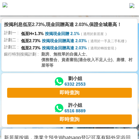
按揭利息低至2.73%,現金回贈高達 2.03%,保證全城最高！
主
計劃一
頁
低至H+1.3%
按揭現金回贈 2.1%
適用於新居屋
代
計劃二
理
低至2.73%
按揭現金回贈高達 2.03%
適用於一手及二手私樓
計劃三
搵
低至2.73%
按揭現金回贈高達 2.03%
適用於轉按套現
銀行特別按揭計劃
劏房、無稅單的自僱人士、
樓/
債務整合、資產審批(適合收入不足人士)、唐樓、村
成
屋等等
交
劉小姐
6332 2553
業
即時查詢
主
放
許小姐
6516 8889
盤
即時查詢
宅
谷
新居屋按揭，準業主預先Whatsapp登記可享有額外宅谷回