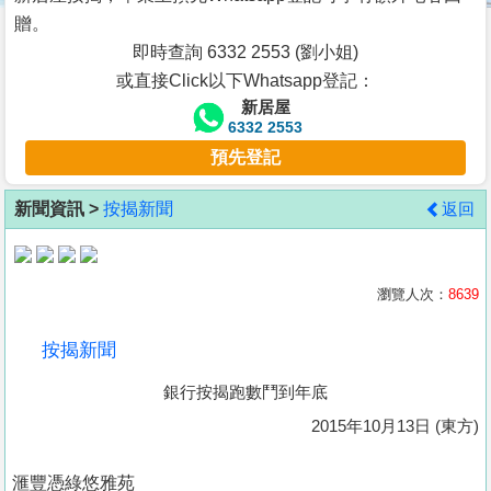
按
贈。
揭
即時查詢 6332 2553 (劉小姐)
或直接Click以下Whatsapp登記：
地
新居屋
產
6332 2553
博
預先登記
客
新聞資訊 >
按揭新聞
返回
地
產
新
瀏覽人次：
8639
聞
按揭新聞
數
銀行按揭跑數鬥到年底
據
公
2015年10月13日 (東方)
佈
滙豐憑綠悠雅苑