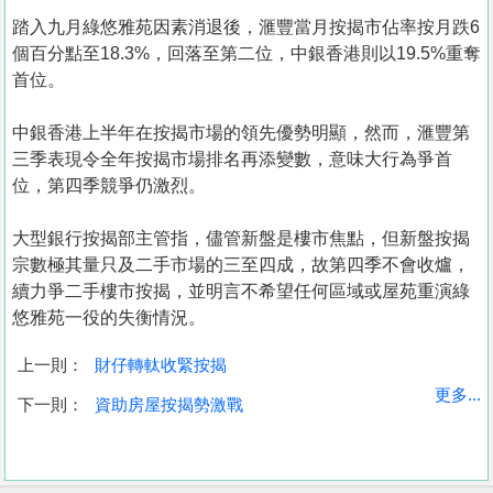
踏入九月綠悠雅苑因素消退後，滙豐當月按揭市佔率按月跌6
個百分點至18.3%，回落至第二位，中銀香港則以19.5%重奪
首位。
中銀香港上半年在按揭市場的領先優勢明顯，然而，滙豐第
三季表現令全年按揭市場排名再添變數，意味大行為爭首
位，第四季競爭仍激烈。
大型銀行按揭部主管指，儘管新盤是樓市焦點，但新盤按揭
宗數極其量只及二手市場的三至四成，故第四季不會收爐，
續力爭二手樓市按揭，並明言不希望任何區域或屋苑重演綠
悠雅苑一役的失衡情況。
上一則：
財仔轉軚收緊按揭
收
更多...
下一則：
資助房屋按揭勢激戰
藏
樓
盤