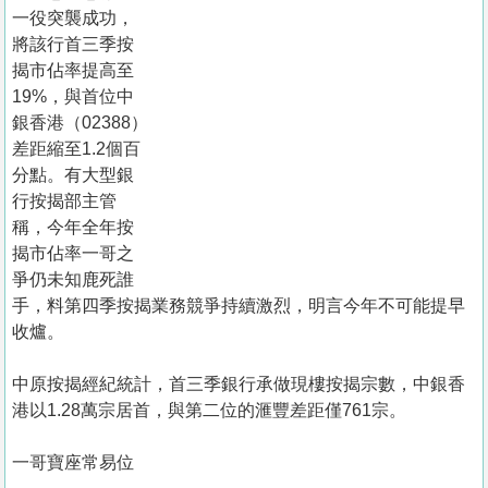
置
一役突襲成功，
業
將該行首三季按
揭市佔率提高至
手
19%，與首位中
冊
銀香港（02388）
差距縮至1.2個百
關
分點。有大型銀
於
行按揭部主管
我
稱，今年全年按
們
揭市佔率一哥之
爭仍未知鹿死誰
手，料第四季按揭業務競爭持續激烈，明言今年不可能提早
收爐。
中原按揭經紀統計，首三季銀行承做現樓按揭宗數，中銀香
港以1.28萬宗居首，與第二位的滙豐差距僅761宗。
一哥寶座常易位