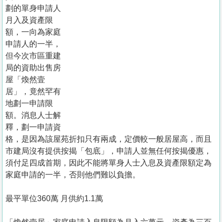
置
劃的單身申請人
業
月入及資產限
額，一向為家庭
手
申請人的一半，
冊
但今次市區重建
局的資助出售房
關
屋「煥然壹
於
居」，竟然罕有
我
地劃一申請限
們
額。消息人士解
釋，劃一申請資
格，是因為該屋苑折扣只有兩成，定價較一般居屋高，而且
市建局沒有提供按揭「包底」，申請人並無任何按揭優惠，
須付足四成首期，因此不能將單身人士入息及資產限額定為
家庭申請的一半，否則他們難以負擔。
最平單位360萬 月供約1.1萬