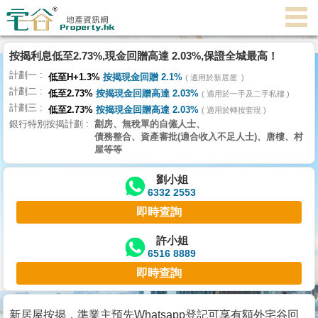
代
理
按揭利息低至2.73%,現金回贈高達 2.03%,保證全城最高！
主
計劃一
頁
低至H+1.3%
按揭現金回贈 2.1%
適用於新居屋
計劃二
低至2.73%
按揭現金回贈高達 2.03%
適用於一手及二手私樓
計劃三
搵
低至2.73%
按揭現金回贈高達 2.03%
適用於轉按套現
銀行特別按揭計劃
劏房、無稅單的自僱人士、
樓/
債務整合、資產審批(適合收入不足人士)、唐樓、村
成
屋等等
交
劉小姐
6332 2553
業
即時查詢
主
放
許小姐
6516 8889
盤
即時查詢
宅
谷
新居屋按揭，準業主預先Whatsapp登記可享有額外宅谷回