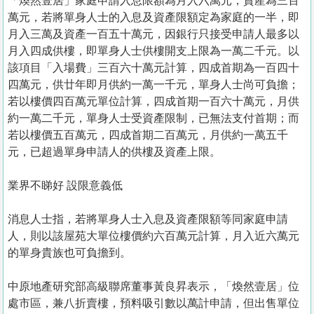
「煥然壹居」家庭申請入息限額為月入六萬元，資產為三百
萬元，若將單身人士的入息及資產限額定為家庭的一半，即
月入三萬及資產一百五十萬元，因銀行只接受申請人最多以
月入四成供樓，即單身人士供樓開支上限為一萬二千元。以
該項目「入場費」三百六十萬元計算，四成首期為一百四十
四萬元，供廿年即月供約一萬一千元，單身人士尚可負擔；
若以樓價四百萬元單位計算，四成首期一百六十萬元，月供
約一萬二千元，單身人士受資產限制，已無法支付首期；而
若以樓價五百萬元，四成首期二百萬元，月供約一萬五千
元，已超過單身申請人的供樓及資產上限。
業界不睇好 設限意義低
消息人士指，若將單身人士入息及資產限額等同家庭申請
人，則以該屋苑大單位樓價約六百萬元計算，月入近六萬元
的單身貴族也可負擔到。
中原地產研究部高級聯席董事黃良昇表示，「煥然壹居」位
處市區，兼八折賣樓，預料吸引數以萬計申請，但出售單位