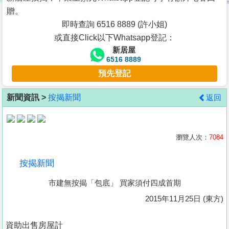
按
贈。
揭
即時查詢 6516 8889 (許小姐)
或直接Click以下Whatsapp登記：
地
新居屋
產
6516 8889
博
預先登記
客
新聞資訊 >
按揭新聞
返回
地
產
新
瀏覽人次：
7084
聞
按揭新聞
數
市建無按揭「包底」 買家須付四成首期
據
公
2015年11月25日 (東方)
佈
資助出售房屋計