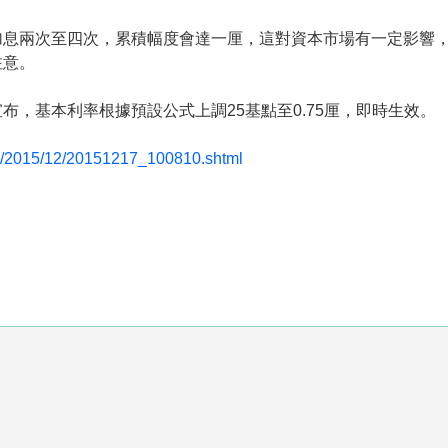
加息兩次至四次，累積幅度會達一厘，這對資本市場有一定影響
注意。
，基本利率根據預設公式上調25基點至0.75厘，即時生效。
tml/2015/12/20151217_100810.shtml