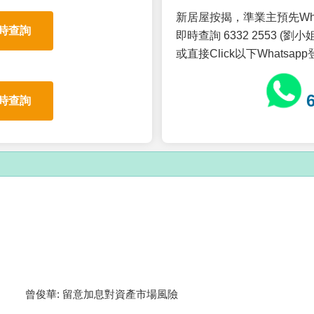
新居屋按揭，準業主預先Wh
時查詢
即時查詢 6332 2553 (劉小姐
或直接Click以下Whatsap
時查詢
曾俊華: 留意加息對資產市場風險