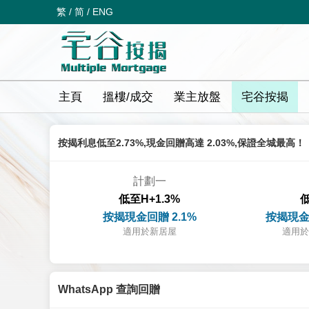
繁
/
简
/
ENG
主頁
搵樓/成交
業主放盤
宅谷按揭
按揭利息低至2.73%,現金回贈高達 2.03%,保證全城最高！
計劃一
低至H+1.3%
低
按揭現金回贈 2.1%
按揭現金
適用於新居屋
適用於
WhatsApp 查詢回贈