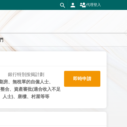
代理登入
們
銀行特別按揭計劃
即時申請
劏房、無稅單的自僱人士、
整合、資產審批(適合收入不足
人士)、唐樓、村屋等等