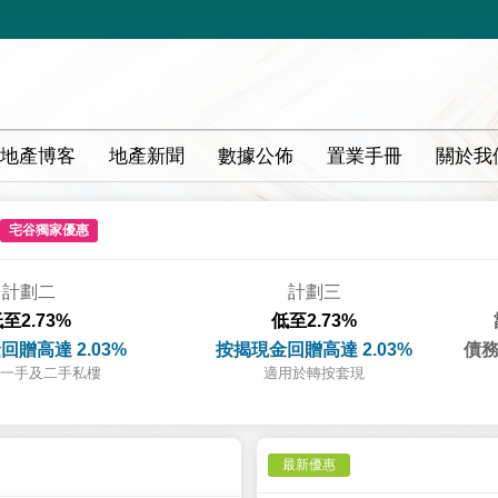
地產博客
地產新聞
數據公佈
置業手冊
關於我
宅谷獨家優惠
計劃二
計劃三
至2.73%
低至2.73%
回贈高達 2.03%
按揭現金回贈高達 2.03%
債務
一手及二手私樓
適用於轉按套現
最新優惠