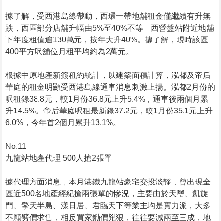
據了解，受西港島線帶動，西環一帶地舖租金僅繼續有升無
跌，西區部分店舖升幅由5%至40%不等，西營盤站附近地舖
下年度租值逾130萬元，按年大升40%。據了解，現時該區
400平方呎舖位月租平均約為2萬元。
根據中原地產新簽租約統計，以建築面積計算，泓都及帝后
華庭的租金明顯受西港島線通車消息刺激上揚。泓都2月份的
呎租錄38.8元，較1月份36.8元上升5.4%，通車後兩個月累
升14.5%。帝后華庭呎租最新錄37.2元，較1月份35.1元上升
6.0%，今年首2個月累升13.1%。
No.11
九龍站地產代理 500人搶2張單
據代理方面消息，本月港鐵九龍站豪宅交投淡靜，曾出現全
區近500名地產經紀搶兩張單的慘況，主要由於天璽、凱旋
門、擎天半島、漾日居、君臨天下等業主均是實力派，大多
不願劈價求售，相反買家鋤價兇狠，往往要減兩至三成，地