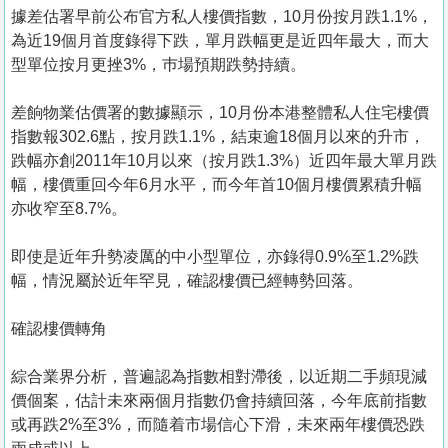
據差估署早前公布官方私人樓價指數，10月份按月跌1.1%，
為近19個月首度錄得下跌，單月跌幅更是近四年最大，而大
型單位按月更挫3%，巿場預期跌勢持續。
差餉物業估價署的數據顯示，10月份本港整體私人住宅樓價
指數報302.6點，按月跌1.1%，結束逾18個月以來的升市，
跌幅亦創2011年10月以來（按月跌1.3%）近四年最大單月跌
幅，樓價重回今年6月水平，而今年首10個月樓價累積升幅
亦收窄至8.7%。
即使是近年升勢凌厲的中小型單位，亦錄得0.9%至1.2%跌
幅，情況屬於近年罕見，確認樓價已經轉勢回落。
確認樓價轉角
綜合業界分析，普遍認為指數相對滯後，以近期二手頻現減
價個案，估計未來兩個月指數仍會持續回落，今年底前指數
或再跌2%至3%，而隨着市場信心下滑，未來兩年樓價恐跌