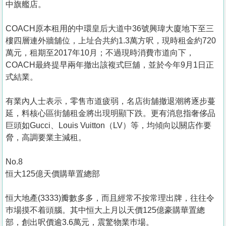
中旗艦店。
COACH原本租用的中環皇后大道中36號興瑋大廈地下至三
樓四層連外牆舖位，上址合共約1.3萬方呎，現時租金約720
萬元，租期至2017年10月；不過現時消費市道向下，
COACH最終提早兩年撤出該複式巨舖，並於今年9月1日正
式結業。
有業內人士表示，零售市道疲弱，名店街舖撤退潮將逐步蔓
延，料核心區街舖租金將出現明顯下跌。更有消息指奢侈品
巨頭如Gucci、Louis Vuitton（LV）等，均傾向以關店作要
脅，高調要業主減租。
No.8
恒大125億天價購華置總部
恒大地產(3333)瓣數多多，而且經常不按常理出牌，往往令
巿場摸不着頭腦。其中恒大上月以天價125億豪購華置總
部，創出呎價逾3.6萬元，震驚物業巿場。