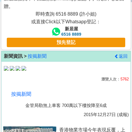
按
贈。
揭
即時查詢 6516 8889 (許小姐)
或直接Click以下Whatsapp登記：
地
新居屋
產
6516 8889
博
預先登記
客
新聞資訊 >
按揭新聞
返回
地
產
新
瀏覽人次：
5762
聞
按揭新聞
數
金管局勒煞上車客 700萬以下樓按降至6成
據
公
2015年12月27日 (成報)
佈
香港物業市場今年表現反覆，上