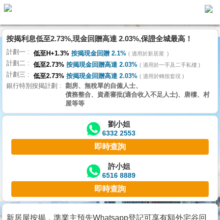
按揭利息低至2.73%,現金回贈高達 2.03%,保證全城最高！
主
計劃一
頁
低至H+1.3%
按揭現金回贈 2.1%
適用於新居屋
代
計劃二
理
低至2.73%
按揭現金回贈高達 2.03%
適用於一手及二手私樓
計劃三
搵
低至2.73%
按揭現金回贈高達 2.03%
適用於轉按套現
銀行特別按揭計劃
劏房、無稅單的自僱人士、
樓/
債務整合、資產審批(適合收入不足人士)、唐樓、村
成
屋等等
交
劉小姐
6332 2553
業
即時查詢
主
放
許小姐
6516 8889
盤
即時查詢
宅
谷
新居屋按揭，準業主預先Whatsapp登記可享有額外宅谷回