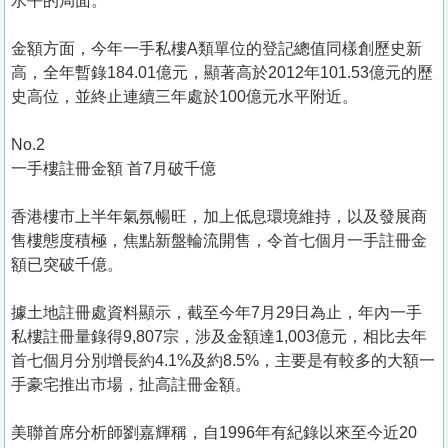
水平的局面。
金額方面，今年一手私樓A類單位的登記總值同樣創歷史新
高，全年暫錄184.01億元，顯著高於2012年101.53億元的歷
史高位，並終止連續三年處於100億元水平附近。
No.2
一手樓註冊金額 首7月破千億
香港樓市上半年氣氛暢旺，加上低息環境維持，以及發展商
售樓態度積極，焦點新盤輪流開售，令首七個月一手註冊金
額已突破千億。
據土地註冊處資料顯示，截至今年7月29日為止，年內一手
私樓註冊量錄得9,807宗，涉及金額達1,003億元，相比去年
首七個月分別增長約4.1%及約8.5%，主要是有較多的大額一
手豪宅推出市場，扯高註冊金額。
美聯首席分析師劉嘉輝稱，自1996年有紀錄以來至今近20