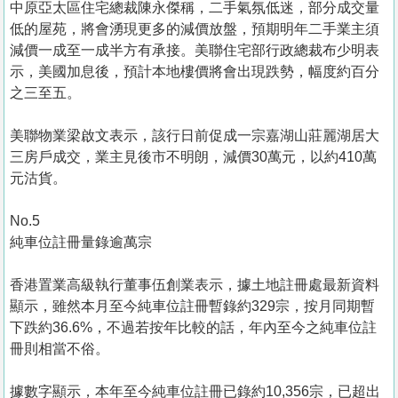
中原亞太區住宅總裁陳永傑稱，二手氣氛低迷，部分成交量
低的屋苑，將會湧現更多的減價放盤，預期明年二手業主須
減價一成至一成半方有承接。美聯住宅部行政總裁布少明表
示，美國加息後，預計本地樓價將會出現跌勢，幅度約百分
之三至五。
美聯物業梁啟文表示，該行日前促成一宗嘉湖山莊麗湖居大
三房戶成交，業主見後市不明朗，減價30萬元，以約410萬
元沽貨。
No.5
純車位註冊量錄逾萬宗
香港置業高級執行董事伍創業表示，據土地註冊處最新資料
顯示，雖然本月至今純車位註冊暫錄約329宗，按月同期暫
下跌約36.6%，不過若按年比較的話，年內至今之純車位註
冊則相當不俗。
據數字顯示，本年至今純車位註冊已錄約10,356宗，已超出