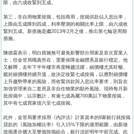
限，由六成收緊到五成。
第三，非自用物業按揭，包括商用，按揭供款佔入息比率，
上限由五成降到四成，利率壓測的相關比率上限，由六成收
緊到五成。新措施是繼2013年2月之後，推出第七輪逆周期
措施。
陳德霖表示，明白措施無可避免影響部分用家及首次置業人
士，但金管局職責所在，需要保障金融體系及銀行穩定。他
又解釋，去年下半年樓市再度轉趨活躍，細價樓尤其旺暢。
鑑於細價樓持續升溫，故決定收緊七成按揭，以應對細價樓
上升趨勢帶來的風險，而收緊供款與入息比率要求，則旨在
加強管理來自二套房及非自住物業的額外風險。現時每月新
批按揭中，以宗數計，有逾七成為屬700萬以下物業按揭，
其中有七成買家借六至七成按揭。
此外，金管局要求採用《內評法》計算資本的8家銀行就按揭
貸款的《風險加權比率》引入15%下限的適用範圍，由新做
按揭逐步擴大至整個按揭組合，銀行須於明年中前完成。此