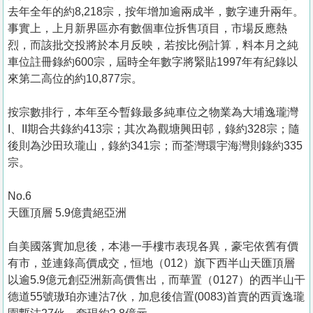
去年全年的約8,218宗，按年增加逾兩成半，數字連升兩年。
事實上，上月新界區亦有數個車位拆售項目，市場反應熱
烈，而該批交投將於本月反映，若按比例計算，料本月之純
車位註冊錄約600宗，屆時全年數字將緊貼1997年有紀錄以
來第二高位的約10,877宗。
按宗數排行，本年至今暫錄最多純車位之物業為大埔逸瓏灣
I、II期合共錄約413宗；其次為觀塘興田邨，錄約328宗；隨
後則為沙田玖瓏山，錄約341宗；而荃灣環宇海灣則錄約335
宗。
No.6
天匯頂層 5.9億貴絕亞洲
自美國落實加息後，本港一手樓巿表現各異，豪宅依舊有價
有市，並連錄高價成交，恒地（012）旗下西半山天匯頂層
以逾5.9億元創亞洲新高價售出，而華置（0127）的西半山干
德道55號璈珀亦連沽7伙，加息後信置(0083)首賣的西貢逸瓏