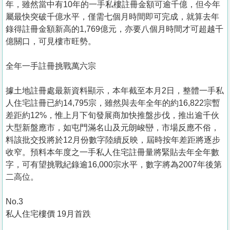
年，雖然當中有10年的一手私樓註冊金額可逾千億，但今年
屬最快突破千億水平，僅需七個月時間即可完成，就算去年
錄得註冊金額新高的1,769億元，亦要八個月時間才可超越千
億關口，可見樓市旺勢。
全年一手註冊挑戰萬六宗
據土地註冊處最新資料顯示，本年截至本月2日，整體一手私
人住宅註冊已約14,795宗，雖然與去年全年的約16,822宗暫
差距約12%，惟上月下旬發展商加快推盤步伐，推出逾千伙
大型新盤應市，如屯門滿名山及元朗峻巒，市場反應不俗，
料該批交投將於12月份數字陸續反映，屆時按年差距將逐步
收窄。預料本年度之一手私人住宅註冊量將緊貼去年全年數
字，可有望挑戰紀錄逾16,000宗水平，數字將為2007年後第
二高位。
No.3
私人住宅樓價 19月首跌