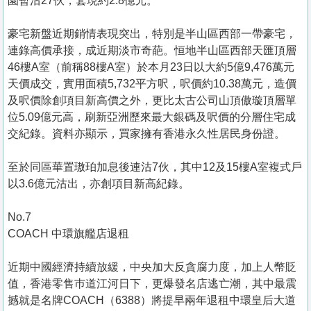
園暫沽27伙，套現約2.8億元。
豪宅新盤近期銷情表現突出，特別是半山區西部一帶豪宅，
連錄高價承接，成近期淡市奇葩。恒地半山區西部天匯頂層
46樓A室（前稱88樓A室）於本月23日以大約5億9,476萬元
天價成交，實用面積5,732平方呎，呎價約10.38萬元，造價
及呎價除創項目新高價之外，更比太古公司山頂傲璇頂層單
位5.09億元高，刷新亞洲歷來最大銀碼及呎價的分層住宅成
交紀錄。資料亦顯示，買家擁有香港永久性居民身份證。
至於同區華置璈珀加息後連沽7伙，其中12及15樓A室複式戶
以3.6億元沽出，亦創項目新高紀錄。
No.7
COACH 中環旗艦店退租
近期中國經濟持續放緩，中央加大反貪腐力度，加上人幣貶
值，香港零售巿道江河日下，更爆發名店逃亡潮，其中最震
撼就是名牌COACH（6388）將提早兩年退租中環皇后大道