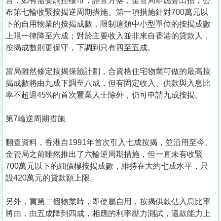
言，如有需要調控樓市，語音方落，金管局即應聲出招，公
布第七輪收緊按揭逆周期措施。第一項措施針對700萬元以
下的自用物業的按揭成數，限制這類中小型單位的按揭成數
上限一律降至六成；對於主要收入並非來自香港的貸款人，
按揭成數則更保守，下調到只有四至五成。
當局雖然修定按揭保險計劃，合資格住宅物業可做的最高按
揭成數將由九成下調至八成，但有固定收入、供款與入息比
率不超過45%的首次置業人士除外，仍可申請九成按揭。
第7輪逆周期措施
翻查資料，香港自1991年首次引入七成按揭，並沿用至今。
金管局之前雖然推出了六輪逆周期措施，但一直未有收緊
700萬元以下的細價樓按揭成數，維持在大約七成水平，只
設420萬元的貸款額上限。
另外，買第二個物業時，即使屬自用，按揭供款佔入息比率
將由，由五成降到四成，相應的利率壓力測試，還款能力上