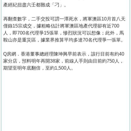
產經紀扭盡六壬都難成「刁」。
再翻查數字，二手交投可謂一潭死水，將軍澳區10月首八天
僅錄15宗成交，據粗略估計將軍澳區地產代理卻有近700
人，即700名代理爭15張單，慘烈狀況可以想像；此外，馬
鞍山亦是重災區，據業界推算平均多達70名代理爭一張單。
Q房網．香港董事總經理陳坤興早前表示，該行目前有約40
家分店，預料明年再開38家，前線人手則由目前約750人，
期望至明年底翻倍，至約1,500人。