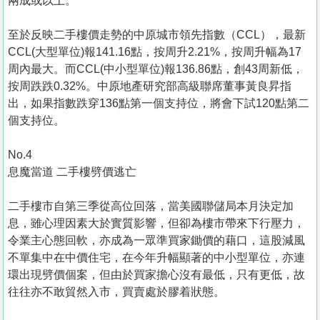
兩成或以上。
至於反映二手樓價走勢的中原城市領先指數（CCL），最新
CCL(大型單位)報141.16點，按周升2.21%，按周升幅為17
周內最大。而CCL(中小型單位)報136.86點，創43周新低，
按周跌跌0.32%。中原地產研究部高級聯席董事黃良昇指
出，如果指數跌穿136點第一個支持位，將會下試120點第二
個支持位。
No.4
息魔當道 二手樓劈價逃亡
二手樓市自第三季從高位回落，當美國聯儲局本月決定加
息，雖心理因素大於實質影響，但卻為樓市帶來下行壓力，
令業主心態回軟，亦成為一眾準買家鋤價的藉口，這股減風
不單集中在中價住宅，在今年升幅顯著的中小型單位，亦連
環出現劈價個案，但由於買家擔心沒有最低，只有更低，故
往往亦不敢貿然入市，買賣處於膠着狀態。