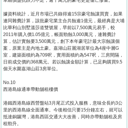
單細價盤抗跌力不足，逾千萬元的豪宅更是傷亡慘重。
據資料統計，近月市場已共錄得逾15宗豪宅蝕讓買賣，如果
連同雜費計算，該批豪宅業主合共蝕逾1億元，最經典是大埔
比華利山別墅溫莎道雙號屋，早前以7,500萬元易手，較
2011年購入價1.05億元，帳面勁蝕3,000萬元，連雜費計
算，估計實蝕要3,500萬元，創下本年豪宅計最大宗蝕讓個
案，原業主是內地土豪。嘉湖山莊麗湖居單位為4座中層G
室，建築面積約為709呎，實用面積約為547呎，三房間隔，
日前成交價約368萬元。若以蝕讓金額計算，已足夠購買9.5
個天水圍嘉湖山莊3房單位。
No.10
西港島線通車帶動舖租樓價
港鐵西港島線西營盤站3月尾正式投入服務，意味全長約3公
里的西港島線全面通車。今後相信只要15分鐘左右，就可以
抵達銅鑼灣，港島西區交通大大改善，同時亦帶動舖租及房
租勁升。