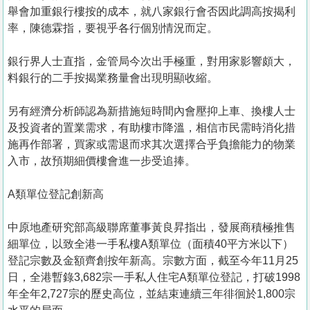
舉會加重銀行樓按的成本，就八家銀行會否因此調高按揭利
率，陳德霖指，要視乎各行個別情況而定。
銀行界人士直指，金管局今次出手極重，對用家影響頗大，
料銀行的二手按揭業務量會出現明顯收縮。
另有經濟分析師認為新措施短時間內會壓抑上車、換樓人士
及投資者的置業需求，有助樓巿降溫，相信市民需時消化措
施再作部署，買家或需退而求其次選擇合乎負擔能力的物業
入市，故預期細價樓會進一步受追捧。
A類單位登記創新高
中原地產研究部高級聯席董事黃良昇指出，發展商積極推售
細單位，以致全港一手私樓A類單位（面積40平方米以下）
登記宗數及金額齊創按年新高。宗數方面，截至今年11月25
日，全港暫錄3,682宗一手私人住宅A類單位登記，打破1998
年全年2,727宗的歷史高位，並結束連續三年徘徊於1,800宗