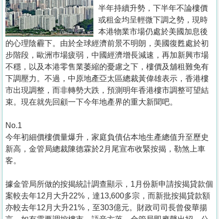
置
半年持續升勢，下半年不論樓價
業
或租金均呈輕微下調之勢，現時
本港物業市場仍處於美國加息後
手
的心理陰霾下。由於全球經濟前景不明朗，美國復甦處於初
冊
步階段，歐洲巿場疲弱，中國經濟增長減速，再加新興巿場
不穩，以及本港零售業萎縮的憂慮之下，樓價及舖租難免有
關
下調壓力。不過，中原地產亞太區總裁黃偉雄表示，香港樓
於
市出現調整，而非轉勢大跌，預測明年香港樓市調整可望結
我
束。現在就先回顧一下今年地產界的重大新聞吧。
們
No.1
今年初細價樓價量爆升，家庭負債佔本地生產總值升至歷史
新高，金管局總裁陳德霖於2月尾宣布收緊按揭，勒煞上車
客。
據金管局所做的按揭統計調查顯示，1月份新申請按揭貸款個
案較去年12月大升22%，達13,600多宗，而新批按揭貸款額
亦較去年12月大升21%，至303億元。財政司司長曾俊華揚