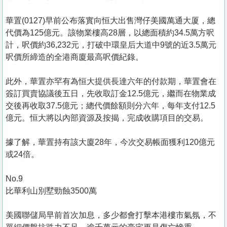
華置(0127)早前公布落實向恒大出售灣仔美國萬通大厦，總
代價為125億元。該物業樓高28層，以總面積約34.5萬方呎
計，呎價約36,232元，打破中環皇后大道中9號的近3.5萬元
呎價所締造的全港商廈最高呎價紀錄。
此外，華置亦罕有為恒大提供長達六年的付款期，華置會在
簽訂買賣協議後五日，先收取訂金12.5億元，繼而在物業成
交後再收取37.5億元；總代價餘額則分六年，每年支付12.5
億元。恒大將以內部資源及按揭，完成收購項目的交易。
據了解，華置持有該大廈28年，今次交易帳面獲利120億元
或24倍。
No.9
比華利山別墅勁蝕3500萬
美國聯儲局早前首次加息，多少都會打擊本港樓市氣氛，不