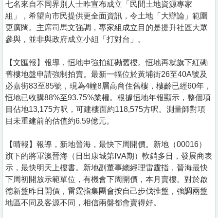
七名來自不同界別人士昨宣布成立「民間土地資源專家
組」，希望向市民提供更全面資訊，令土地「大辯論」範圍
更廣闊。主席司馬文強調，專家組成立目的是提升社區大眾
參與，並非與政府成立小組「打對台」。
【文匯報】報導，恒地申強拍紅磡舊樓。恒地再就旗下紅磡
舊樓地盤申請強制拍賣。最新一幅位於黃埔街26至40A號及
必嘉街83至85號，現為4幢8層高商住舊樓，樓齡已經60年，
恒地已收購88%至93.75%業權。根據恒地年報顯示，整個項
目佔地13,175方呎，可建樓面約118,575方呎。測量師對項
目未重建前的估值約6.59億元。
【晴報】報導，新地晉海，最快下周開價。新地（00016）
旗下的將軍澳晉海（日出康城第IVA期）軟銷多日，發展商表
示，最快明天上樓書。新地副董事總經理雷霆指，晉海最快
下周初開放示範單位，有機會下周開價，本月賣樓。對於啟
德新盤昨日開價，雷霆指集團會按自己步伐推盤，強調兩盤
地區不同及客源不同，相信兩盤都會賣得好。