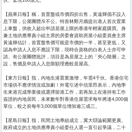
伙、套現100億元。
【蘋果日報】稱，首置盤或市價四折出售，黃遠輝倡不設入
息下限，公屋團體斥不公。特首林鄭月娥提出港人首次置業
上車盤，供收入超出申請居屋上限的香港年輕家庭購買。身
兼土地供應專責小組主席的房委會資助房屋小組委員會主席
黃遠輝估計，首置盤售價可能是市價的一半，甚至更低，又
認為申請人入息不應設下限，現時合資格的白表人士亦可申
請。有公屋團體批評，項目是為居屋之上的「夾心階層」之
設，售價及申請人入息限額理應較居屋高。
【東方日報】指，內地生港置業激增，年需4千伙。香港住宅
市場供不應求情況或加劇！外電引述中信里昂表示，內地學
生來港完成學業後或選擇留港工作，若再加上在港持有工作
簽證的內地居民，未來數年對香港住屋需求每年將達4,000個
單位，較之前每年3,000個單位增加逾三成三。
【星島日報】指，民間土地專組成立，冀大辯論範圍更廣。
政府成立的土地供應專責小組委任人選一直引起爭議，二十