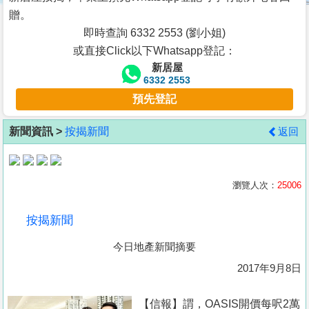
按
贈。
揭
即時查詢 6332 2553 (劉小姐)
或直接Click以下Whatsapp登記：
地
新居屋
產
6332 2553
博
預先登記
客
新聞資訊 >
按揭新聞
返回
地
產
新
瀏覽人次：
25006
聞
按揭新聞
數
今日地產新聞摘要
據
公
2017年9月8日
佈
【信報】謂，OASIS開價每呎2萬