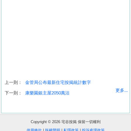
上一則：
金管局公布最新住宅按揭統計數字
收
更多...
下一則：
康樂園銀主屋2050萬沽
藏
樓
盤
Copyright © 2026 宅谷按揭 保留一切權利
繁
简
ENG
使用條款
|
版權聲明
|
私隱政策
|
投訴處理政策