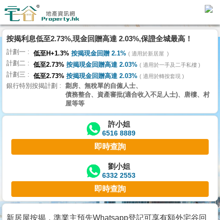
按揭利息低至2.73%,現金回贈高達 2.03%,保證全城最高！
主
計劃一
頁
低至H+1.3%
按揭現金回贈 2.1%
適用於新居屋
代
計劃二
低至2.73%
按揭現金回贈高達 2.03%
理
適用於一手及二手私樓
計劃三
搵
低至2.73%
按揭現金回贈高達 2.03%
適用於轉按套現
銀行特別按揭計劃
劏房、無稅單的自僱人士、
樓/
債務整合、資產審批(適合收入不足人士)、唐樓、村
成
屋等等
交
許小姐
6516 8889
業
即時查詢
主
放
劉小姐
6332 2553
盤
即時查詢
宅
谷
新居屋按揭，準業主預先Whatsapp登記可享有額外宅谷回