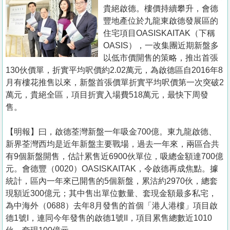
置
貴絕啟德。樓價持續攀升，會德
業
豐地產位於九龍東啟德發展區的
住宅項目OASISKAITAK（下稱
手
OASIS），一改集團近期新盤多
冊
以低市價開售的策略，推出首張
130伙價單，折實平均呎價約2.02萬元，為啟德區自2016年8
關
月有樓花推售以來，新盤首張價單折實平均呎價第一次突破2
於
萬元，貴絕全區，項目折實入場費518萬元，最快下周發
我
售。
們
【明報】曰，啟德荃灣新盤一年吸金700億。東九龍啟德、
新界荃灣西均是近年新盤主要戰場，過去一年來，兩區合共
有9個新盤開售，估計累售近6900伙單位，吸總金額達700億
元。會德豐（0020）OASISKAITAK，令啟德再成焦點。據
統計，區內一年來已開售的5個新盤，累沽約2970伙，總套
現額近300億元；其中售出單位數量、套現金額最多私宅，
為中海外（0688）去年8月發售的首個「港人港樓」項目啟
德1號I，連同今年發售的啟德1號II，項目累售總數近1010