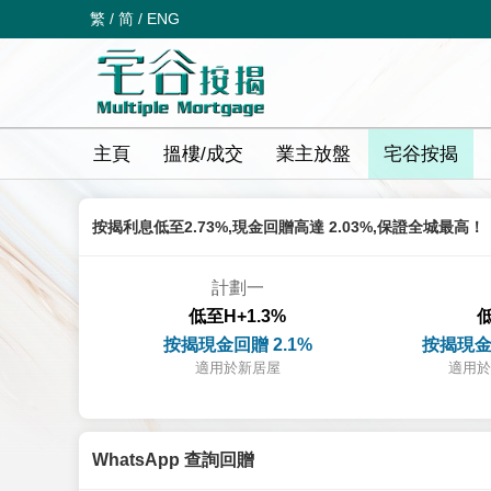
繁
/
简
/
ENG
主頁
搵樓/成交
業主放盤
宅谷按揭
按揭利息低至2.73%,現金回贈高達 2.03%,保證全城最高！
計劃一
低至H+1.3%
低
按揭現金回贈 2.1%
按揭現金
適用於新居屋
適用於
WhatsApp 查詢回贈