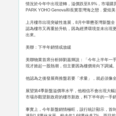
情況於今年中出現逆轉，溢價跌至8.9%，市場
PARK YOHO Genova和長實荃灣海之戀．愛
上月樓市出現突破性進展，8月中華懋荃灣新盤全
認為樓市又再重拾升軌，因為經濟環境並未出現
出來。
美聯：下半年銷情或放緩
美聯物業首席分析師劉嘉輝說：「今年上半年一手
現才掀起一股熱潮，但主要因為樓價肯向下調減
他認為之後發展商推盤若要「求量」，就必須像
展望第4季新盤溢價率水平，他相信不會出現大幅
市場亦觀望新政府的樓市新政，料下半年的一手
事實上，今年新盤銷情極旺，該行統計顯示，首8個月一
達到1.8萬伙水平，較去年1.68萬伙多7%。