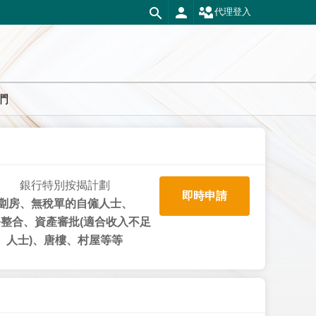
代理登入
們
銀行特別按揭計劃
即時申請
劏房、無稅單的自僱人士、
整合、資產審批(適合收入不足
人士)、唐樓、村屋等等