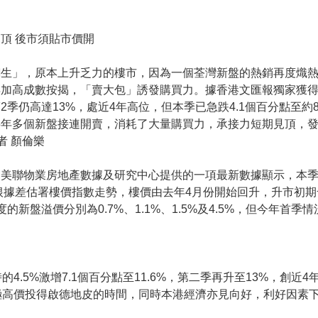
頂 後市須貼市價開
翻生」，原本上升乏力的樓市，因為一個荃灣新盤的熱銷再度熾
再加高成數按揭，「賣大包」誘發購買力。據香港文匯報獨家獲
2季仍高達13%，處近4年高位，但本季已急跌4.1個百分點至約
半年多個新盤接連開賣，消耗了大量購買力，承接力短期見頂，
者 顏倫樂
美聯物業房地產數據及研究中心提供的一項最新數據顯示，本季的
。根據差估署樓價指數走勢，樓價由去年4月份開始回升，升市初期
的新盤溢價分別為0.7%、1.1%、1.5%及4.5%，但今年首
4.5%激增7.1個百分點至11.6%，第二季再升至13%，創
極高價投得啟德地皮的時間，同時本港經濟亦見向好，利好因素