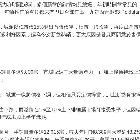
購買力亦明顯減弱，多個新盤的銷情均見放緩，年初時開盤常見的
炫美，每輪推售的單位都未有即日全部售出，九建西營盤63 Pokful
．城滙以低市價15%開出首張價單，樓市一掃陰霾，再度成為市場
更多利好因素，認為今次新盤熱銷，更大原因是發展商願意於售價
註冊多達9,800宗，市場吸納了大量購買力，再加上樓價持續
。」
全．城滙一樣將價格下調，但相信只要定價得當，加上新盤有按
度下跌，而溢價在5%至10%上下徘徊屬市場可接受水平，但因
銷情或未如上半年熾熱。
手註冊量多達12,015宗，較去年同期8,389宗大增約43.2
而目前本港經濟基調仍然良好、失業率維持低水平、美國息口升幅