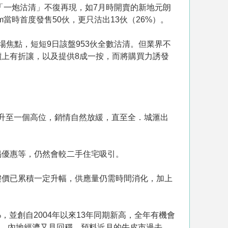
「一炮沽清」不復再現，如7月時開賣的新地元朗
am當時首度發售50伙，更只沽出13伙（26%）。
焦點，短短9日該盤953伙全數沽清。但業界不
上有折讓，以及提供8成一按，而將購買力誘發
上升至一個高位，銷情自然放緩，直至全．城滙出
揭優惠等，仍然會較二手住宅吸引。
樓價已累積一定升幅，供應量仍需時間消化，加上
%，並創自2004年以來13年同期新高，全年有機會
緩慢、內地經濟又見回穩，預料近月的牛皮市過去