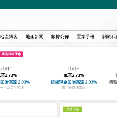
地產博客
地產新聞
數據公佈
置業手冊
關於我
宅谷獨家優惠
計劃二
計劃三
至2.73%
低至2.73%
回贈高達 2.03%
按揭現金回贈高達 2.03%
債務
一手及二手私樓
適用於轉按套現
最新優惠