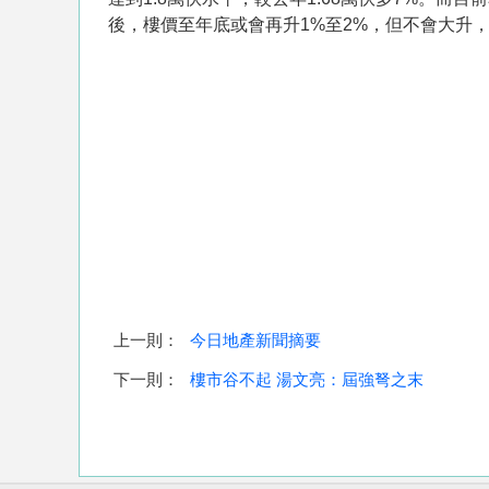
後，樓價至年底或會再升1%至2%，但不會大升，
上一則：
今日地產新聞摘要
下一則：
樓市谷不起 湯文亮：屆強弩之末