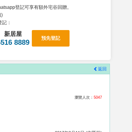
atsapp登記可享有額外宅谷回贈。
)
p登記：
新居屋
預先登記
6516 8889
返回
瀏覽人次：
5047