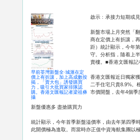
啟示﹕承接力短期或見
新盤市場上月突然「
商在定價上有折讓，
距）統計顯示，今年第
守。分析指，隨着上
賣樓。■香港文匯報記
早前荃灣新盤全·城滙在定
價上有折讓，加上高成數按
香港文匯報近日獨家獲
揭，「賣大包」誘發購買
二手住宅只貴8.9%
力，吸引大批買家排隊認
購。香港文匯報記者梁祖彝
市價開盤，去年4個季度
攝
新盤優惠多 盡搶購買力
統計顯示，今年首季新盤溢價率，由去年第四季時的
此開價極為進取。而當時亦正值中資海航集團以