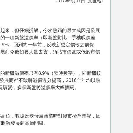
2017年9月11日 (文匯報)
熱起來，但仔細拆解，今次熱銷的最大成因是發展
得的一項新盤溢價率（即新盤對比二手樓呎價差
8.9%，回到約一年前，反映新盤定價較之前保
發展商今後如要大量去貨，須貼市價甚或低於市價
新盤溢價率只有8.9%（臨時數字），即新盤較
發展商都不敢將溢價過分提高，2016全年均以貼
季情況驟變，多個新盤將溢價率大幅擴闊。
近4年高位，數據反映發展商當時對後市極為樂觀，因
下刺激發展商高價開盤。