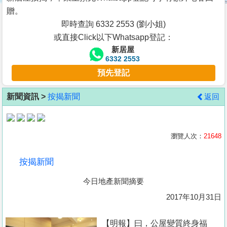
按
贈。
揭
即時查詢 6332 2553 (劉小姐)
或直接Click以下Whatsapp登記：
地
新居屋
產
6332 2553
博
預先登記
客
新聞資訊 >
按揭新聞
返回
地
產
新
瀏覽人次：
21648
聞
按揭新聞
數
今日地產新聞摘要
據
公
2017年10月31日
佈
【明報】曰，公屋變質終身福