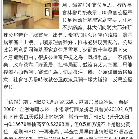
置
利，綠置居引定位反思。行政長
業
官林鄭月娥表示，80萬個公屋單
位足夠應付基層家庭需要，引起
手
不少議論。林太傾向將大部分新
冊
建公屋轉作「綠置居」出售，希望加快公屋單位流轉，讓基
層家庭「上樓」，願景理論雖好，惟未必與現實配合。公屋
關
政策原意是照顧基層家庭住屋需要，然而數十年發展下來，
於
本意遭到扭曲，很多公屋富戶視之為「既得利益」，不願放
我
棄，政府欲靠「綠置居」扭轉局面，並沒有太大把握，只能
們
摸着石頭過河，審慎而為，切忌孤注一擲。公屋偏離濟貧原
意，社會各界是時候就公屋政策展開一場大辯論，反思公屋
定位。
【信報】謂，HIBOR逼近警戒線，港銀加息添誘因。自從
2008年金融海嘯以來，本港銀行同業拆息只曾於2010年6月
創下連漲11天或以上的紀錄，當時一個月HIBOR連升26日，
由0.16679厘抽高至0.52393厘，但0.5厘仍說不上是歷史高
位。近期HIBOR一再走高，與金管局早前連續增發外滙基金