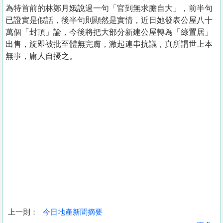
為特首前的林鄭月娥說過一句「官到無求膽自大」，前半句
已證實是假話，後半句則顯然是實情，近日她發表公屋八十
萬個「封頂」論，今後將把大部分新建公屋轉為「綠置居」
出售，旋即被批至體無完膚，激起連串抗議，真所謂世上本
無事，庸人自擾之。
上一則：
今日地產新聞摘要