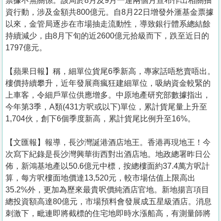
票據不無關係。該局於8月及9月一連兩個月宣布作出相關抽
資行動，涉及金額共800億元。自8月22日增發外滙基金票據
以來，金管局逐步在市場抽走流動性，導致銀行體系總結餘
持續減少，由8月下旬的近2600億元拾級而下，跌至近日的
1797億元。
【蘋果日報】稱，細單位貨尾6季新高，專家話唔愁賣唔出。
樓價持續攀升，近年發展商瘋狂建細單位，吸納資金較緊的
上車客，令細戶單位供應增多。中原地產研究部數據指出，
今年第3季，A類(431方呎或以下)單位，累計貨尾量上升至
1,704伙，創下6個季度新高，累計貨尾比例升至16%。
【文匯報】報導，長沙灣誕港酒店地王。香港再現地王！今
次寫下紀錄是長沙灣興華街西對出酒店地。地政總署昨日公
佈，新鴻基地產以50.6億元中標，按總樓面約37.4萬方呎計
算，每方呎樓面地價達13,520元，較市場估值上限高出
35.2%外，更加為歷來最貴呎價純酒店官地。新地揚言項目
總投資額高達80億元，市場預料會發展成五星級酒店。消息
刺激下，毗連即將截標的住宅地即時水漲船高，有測量師將