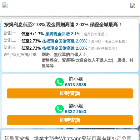
按揭利息低至2.73%,現金回贈高達 2.03%,保證全城最高！
主
計劃一
頁
低至H+1.3%
按揭現金回贈 2.1%
適用於新居屋
代
計劃二
理
低至2.73%
按揭現金回贈高達 2.03%
適用於一手及二手私樓
計劃三
搵
低至2.73%
按揭現金回贈高達 2.03%
適用於轉按套現
銀行特別按揭計劃
劏房、無稅單的自僱人士、
樓/
債務整合、資產審批(適合收入不足人士)、唐樓、村
成
屋等等
交
許小姐
6516 8889
業
即時查詢
主
放
劉小姐
6332 2553
盤
即時查詢
宅
谷
新居屋按揭，準業主預先Whatsapp登記可享有額外宅谷回