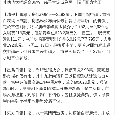
其估值大幅調高36%，幾乎肯定成為另一幅「百億地王」。
【晴報】報導，房協兩盤最平$192萬，下周二起申請，首設
白表網上申請。房協昨公布兩個最新資助房屋項目的售價，
定於市值7折，將軍澳翠嶺峰實呎價介乎7,752元至9,930元，
入場費219萬元，但最貴單位623.2萬元的「樓王」，呎價高
達9,111元；屯門翠鳴臺實呎則介乎6,019元至7,795元，入場
費192萬元。下周二（7日）起接受申請，更首次開放網上遞
交申請表，但只限白表申請人。市民今日起至下月27日可到
示範單位參觀。
【星島日報】指，尚珩連環成交，呎價高見2.93萬。豪宅新
盤市場有價有市，其中九肚尚珩昨日以招標形式連環沽出4
伙，當中造價最高為1座中層A室，成交價5820萬元，呎價
29394元，雙雙創下新界區標準分層戶新高；發展商指，市
場反應理想，對項目銷售有信心，會輕微提高指引價，最快
周內再以招標形式推出分層單位。
【東方日報】指，八十萬閉門造房，封頂論自尋麻煩。未成