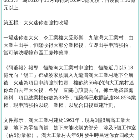
88.5%，為2016年11月錄得約10.945億元後，再度衝上10億
元以上。
第五棍：大火迷你倉強拍收場
一場迷你倉大火，令工業樓大受影響，九龍灣大工業村，由
大業主出手，恒隆收得大部分業權後，立即出手申請強拍，
當可解決呢幢市區工廈炸藥庫。
《阿爺報》報導，恒隆淘大工業村申強拍。恒隆近月以5.18
億元向「舖王」鄧成波家族購入九龍灣淘大工業村地下全層
後，火速為項目申請強制拍賣。樓齡約56年的淘大工業村迷
你倉自去年大火後，各界一直關心該廈去向。據土地審裁處
資料，項目總業權份數為33份，恒隆等已收購該廈84.85%業
權，現申請強拍以統一業權，以配合日後重建計劃。
文件顯示，淘大工業村建於1961年，現為1幢8層高工業大
廈，地下為零售商舖。餘下未能收購的部分，涉及5個工作室
（佔5份業權）。淘大工業村去年6月發生時昌迷你倉四級大