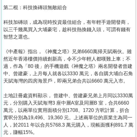
第二棍：科技換磚頭無敵組合
科技加磚頭，成為現時投資最佳組合，有年輕手遊開發商，
以三千幾萬買入大埔豪宅，趁科技熱換錢入頭，可謂有錢有
智慧之選也。
《中產報》指出，《神魔之塔》兄弟6660萬掃天賦兩伙。雖
然近年香港樓價持續創新高，令不少年輕人都嘆難上車；不
過，作為「80 後」的手機遊戲《神魔之塔》兩名開發者曾建
中、曾建豪，上月每人就各以3330 萬元，各自購大埔白石角
天賦海灣的四房海景戶，即兩兄弟合共以6660 萬元入市。
土地註冊處資料顯示， 曾建中、曾建豪兄弟上月同以3330萬
元，分別購入天賦海灣3 座中層A室及同層B 室，合共6660
萬元，以兩單位實用面積分別1708、1720 方呎計算，折合
實呎分別為19,496、19,360 元。上述兩單位的原業主為同一
人，於2011 年以合共5768.3 萬元購入，現帳面獲利891.7 萬
元，賺幅15%。