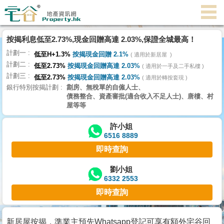
代
理
按揭利息低至2.73%,現金回贈高達 2.03%,保證全城最高！
主
計劃一
頁
低至H+1.3%
按揭現金回贈 2.1%
適用於新居屋
計劃二
低至2.73%
按揭現金回贈高達 2.03%
適用於一手及二手私樓
計劃三
搵
低至2.73%
按揭現金回贈高達 2.03%
適用於轉按套現
銀行特別按揭計劃
劏房、無稅單的自僱人士、
樓/
債務整合、資產審批(適合收入不足人士)、唐樓、村
成
屋等等
交
許小姐
6516 8889
業
即時查詢
主
放
劉小姐
6332 2553
盤
即時查詢
宅
谷
新居屋按揭，準業主預先Whatsapp登記可享有額外宅谷回