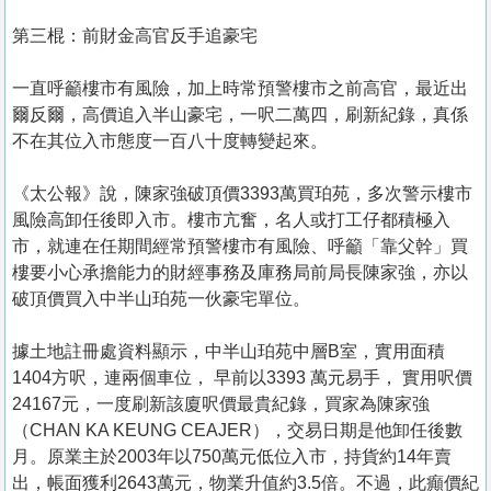
第三棍：前財金高官反手追豪宅
一直呼籲樓市有風險，加上時常預警樓市之前高官，最近出
爾反爾，高價追入半山豪宅，一呎二萬四，刷新紀錄，真係
不在其位入市態度一百八十度轉變起來。
《太公報》說，陳家強破頂價3393萬買珀苑，多次警示樓市
風險高卸任後即入市。樓市亢奮，名人或打工仔都積極入
市，就連在任期間經常預警樓市有風險、呼籲「靠父幹」買
樓要小心承擔能力的財經事務及庫務局前局長陳家強，亦以
破頂價買入中半山珀苑一伙豪宅單位。
據土地註冊處資料顯示，中半山珀苑中層B室，實用面積
1404方呎，連兩個車位， 早前以3393 萬元易手， 實用呎價
24167元，一度刷新該廈呎價最貴紀錄，買家為陳家強
（CHAN KA KEUNG CEAJER），交易日期是他卸任後數
月。原業主於2003年以750萬元低位入市，持貨約14年賣
出，帳面獲利2643萬元，物業升值約3.5倍。不過，此癲價紀