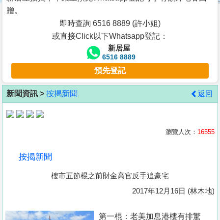
按
贈。
揭
即時查詢 6516 8889 (許小姐)
或直接Click以下Whatsapp登記：
地
新居屋
產
6516 8889
博
預先登記
客
新聞資訊 >
按揭新聞
返回
地
產
新
瀏覽人次：
16555
聞
按揭新聞
數
樓市五節棍之前財金高官反手追豪宅
據
公
2017年12月16日 (林木地)
佈
第一棍：老美加息港樓有排驚