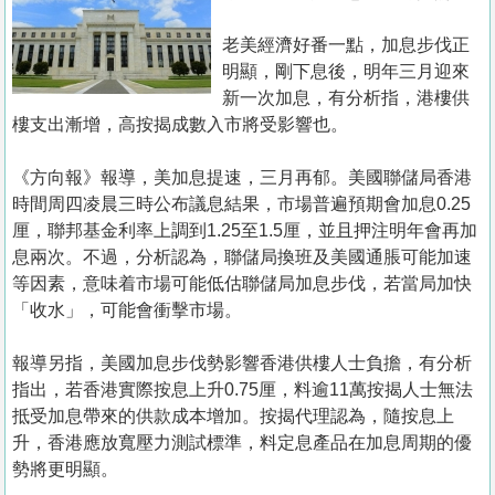
置
業
老美經濟好番一點，加息步伐正
明顯，剛下息後，明年三月迎來
手
新一次加息，有分析指，港樓供
冊
樓支出漸增，高按揭成數入市將受影響也。
關
《方向報》報導，美加息提速，三月再郁。美國聯儲局香港
於
時間周四凌晨三時公布議息結果，市場普遍預期會加息0.25
我
厘，聯邦基金利率上調到1.25至1.5厘，並且押注明年會再加
們
息兩次。不過，分析認為，聯儲局換班及美國通脹可能加速
等因素，意味着市場可能低估聯儲局加息步伐，若當局加快
「收水」，可能會衝擊市場。
報導另指，美國加息步伐勢影響香港供樓人士負擔，有分析
指出，若香港實際按息上升0.75厘，料逾11萬按揭人士無法
抵受加息帶來的供款成本增加。按揭代理認為，隨按息上
升，香港應放寬壓力測試標準，料定息產品在加息周期的優
勢將更明顯。