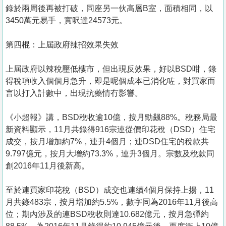
錄於兩周後再被打破，同座另一伙高層B室，面積相同，以
3450萬元易手，實呎達24573元。
第四棍：上屆政府辣招效果失效
上屆政府以辣稅壓低樓市，但出現反效果，好以BSD咁，錄
得稅項收入個個月急升，即是呢個成本已消化咗，對買家而
言以打入計數中，出現抗藥情冇影響。
《小超報》講，BSD稅收逾10億，按月勁飆88%。稅務局最
新資料顯示，11月共錄得916宗連從價印花稅（DSD）住宅
成交，按月增加約7%，連升4個月；連DSD住宅的稅款共
9.797億元，按月大增約73.3%，連升3個月。宗數及稅款同
創2016年11月後新高。
至於連買家印花稅（BSD）成交也連續4個月保持上揚，11
月共錄483宗，按月增加約5.5%，數字同為2016年11月後高
位；期內涉及的連BSD稅收則達10.682億元，按月急彈約