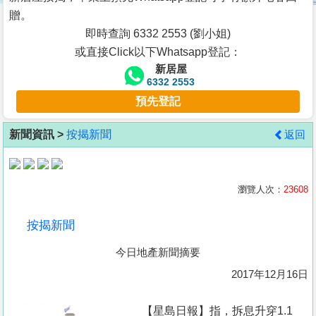
按
贈。
揭
即時查詢 6332 2553 (劉小姐)
或直接Click以下Whatsapp登記：
地
新居屋
產
6332 2553
博
預先登記
客
新聞資訊 >
按揭新聞
返回
地
產
新
瀏覽人次：
23608
聞
按揭新聞
數
今日地產新聞摘要
據
公
2017年12月16日
佈
【星島日報】指，拆息升穿1.1