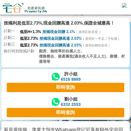
按揭利息低至2.73%,現金回贈高達 2.03%,保證全城最高！
主
計劃一
頁
低至H+1.3%
按揭現金回贈 2.1%
適用於新居屋
代
計劃二
低至2.73%
按揭現金回贈高達 2.03%
理
適用於一手及二手私樓
計劃三
搵
低至2.73%
按揭現金回贈高達 2.03%
適用於轉按套現
銀行特別按揭計劃
劏房、無稅單的自僱人士、
樓/
債務整合、資產審批(適合收入不足人士)、唐樓、村
成
屋等等
交
許小姐
6516 8889
業
即時查詢
主
放
劉小姐
6332 2553
盤
即時查詢
宅
谷
新居屋按揭，準業主預先Whatsapp登記可享有額外宅谷回