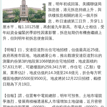
置
厘，明年初或回落。美國聯儲局
業
加息後，港元拆息持續上升，與
供樓按息相關的港元一個月拆
手
息，昨日連續第三日升，升穿1.1
冊
厘水平，報1.10125厘，再創逾九年新高。市場人士相信，受
年結資金偏緊的季節性因素影響，拆息短期仍有機會繼續上
關
升，但到明年初拆息便會回落。
於
我
【明報】曰，安達臣道對出住宅地招標，估值最高近25億。
們
政府再推市區地。地政總署公布，推出觀塘安達臣道對出的
測量約份第3約地段第1068號的住宅地招標，地皮面積約
57,631方呎，可建樓面約259,341方呎，作住宅（乙類）發
展。業界估計，地皮估值約14.3億至24.6億元，折合每方呎
樓面地價約5500至9500元。地皮將於12月22日招標，截標
日期為下月19日。
【信報】謂，信置奪中電前總部，明年可預售。土地市場競
爭激烈，發展商積極透過私人市場增加土地儲備，近月密密