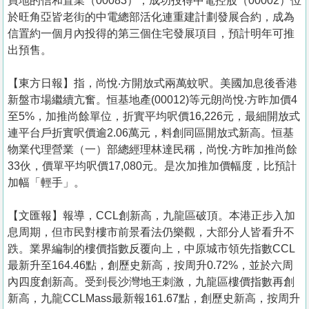
買地的信和置業（00083），成功投得中電控股（00002）位
於旺角亞皆老街的中電總部活化連重建計劃發展合約，成為
信置約一個月內投得的第三個住宅發展項目，預計明年可推
出預售。
【東方日報】指，尚悅‧方開放式兩萬蚊呎。美國加息後香港
新盤市場繼續亢奮。恒基地產(00012)等元朗尚悅‧方昨加價4
至5%，加推尚餘單位，折實平均呎價16,226元，最細開放式
連平台戶折實呎價逾2.06萬元，料創同區開放式新高。恒基
物業代理營業（一）部總經理林達民稱，尚悅‧方昨加推尚餘
33伙，價單平均呎價17,080元。是次加推加價幅度，比預計
加幅「輕手」。
【文匯報】報導，CCL創新高，九龍區破頂。本港正步入加
息周期，但市民對樓市前景看法仍樂觀，大部分人皆看升不
跌。業界編制的樓價指數反覆向上，中原城市領先指數CCL
最新升至164.46點，創歷史新高，按周升0.72%，並於六周
內四度創新高。受到長沙灣地王刺激，九龍區樓價指數再創
新高，九龍CCLMass最新報161.67點，創歷史新高，按周升