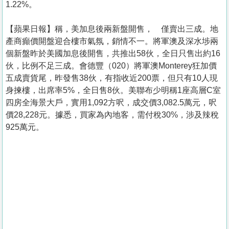
1.22%。
【蘋果日報】稱，美加息後兩新盤開售， 僅賣出三成。地
產商癲價開盤迎合樓市氣氛，銷情不一。將軍澳及深水埗兩
個新盤昨於美國加息後開售，共推出58伙，全日只售出約16
伙，比例不足三成。會德豐（020）將軍澳Monterey狂加價
五成賣貨尾，昨發售38伙，有指收近200票，但只有10人現
身揀樓，出席率5%，全日售8伙。美聯布少明稱1座高層C室
四房全海景大戶，實用1,092方呎，成交價3,082.5萬元，呎
價28,228元。據悉，買家為內地客，需付稅30%，涉及辣稅
925萬元。