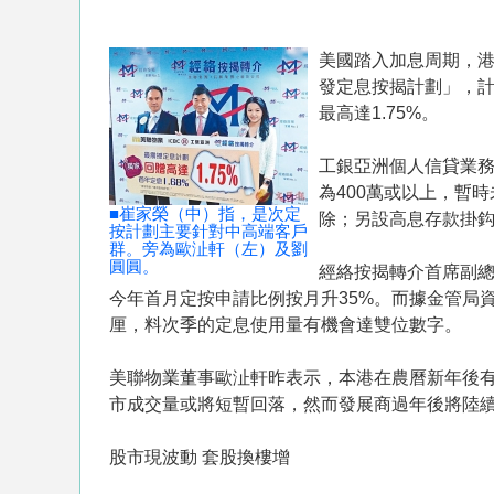
美國踏入加息周期，
發定息按揭計劃」，計劃
最高達1.75%。
工銀亞洲個人信貸業
為400萬或以上，暫
■崔家榮（中）指，是次定
除；另設高息存款掛鈎
按計劃主要針對中高端客戶
群。旁為歐沚軒（左）及劉
圓圓。
經絡按揭轉介首席副總
今年首月定按申請比例按月升35%。而據金管局資料
厘，料次季的定息使用量有機會達雙位數字。
美聯物業董事歐沚軒昨表示，本港在農曆新年後
市成交量或將短暫回落，然而發展商過年後將陸
股市現波動 套股換樓增