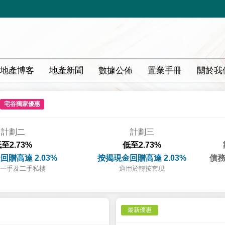
地產博客
地產新聞
數據公佈
置業手冊
關於我
宅谷獨家優惠
計劃二
計劃三
至2.73%
低至2.73%
回贈高達 2.03%
按揭現金回贈高達 2.03%
債務
一手及二手私樓
適用於轉按套現
最新優惠