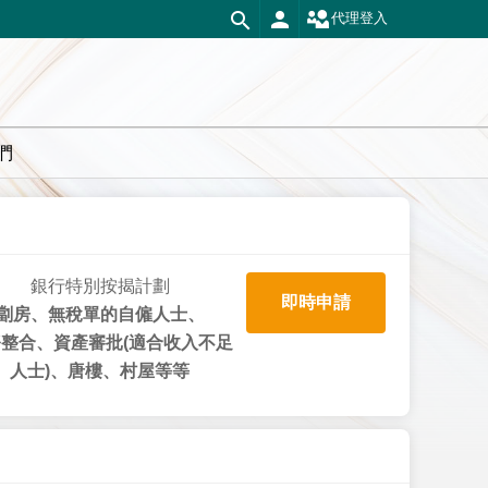
代理登入
們
銀行特別按揭計劃
即時申請
劏房、無稅單的自僱人士、
整合、資產審批(適合收入不足
人士)、唐樓、村屋等等