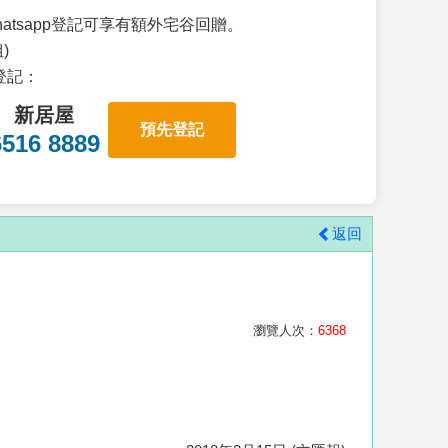
atsapp登記可享有額外宅谷回贈。
)
p登記：
新居屋
預先登記
6516 8889
返回
瀏覽人次：
6368