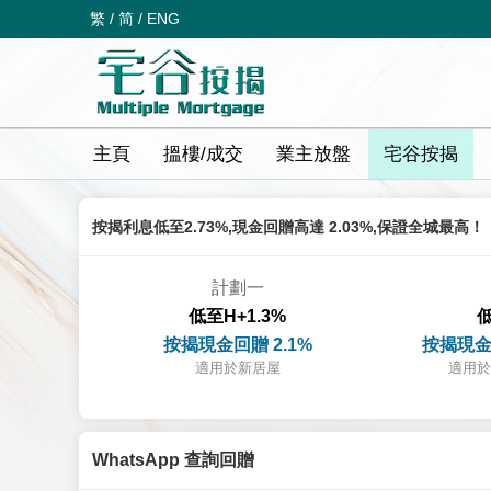
繁
/
简
/
ENG
主頁
搵樓/成交
業主放盤
宅谷按揭
按揭利息低至2.73%,現金回贈高達 2.03%,保證全城最高！
計劃一
低至H+1.3%
低
按揭現金回贈 2.1%
按揭現金
適用於新居屋
適用於
WhatsApp 查詢回贈