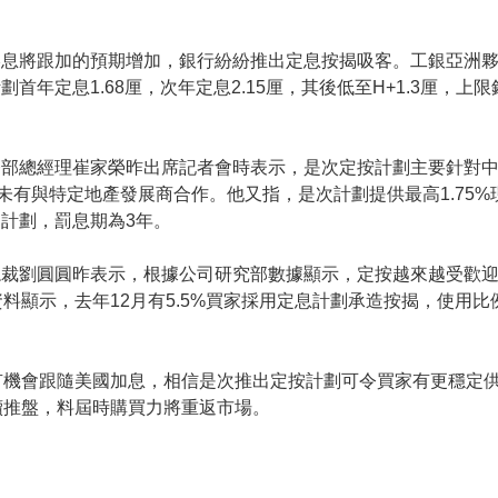
港息將跟加的預期增加，銀行紛紛推出定息按揭吸客。工銀亞洲
首年定息1.68厘，次年定息2.15厘，其後低至H+1.3厘，上限
務部總經理崔家榮昨出席記者會時表示，是次定按計劃主要針對
時未有與特定地產發展商合作。他又指，是次計劃提供最高1.75
計劃，罰息期為3年。
裁劉圓圓昨表示，根據公司研究部數據顯示，定按越來越受歡迎
顯示，去年12月有5.5%買家採用定息計劃承造按揭，使用比例按
有機會跟隨美國加息，相信是次推出定按計劃可令買家有更穩定
續推盤，料屆時購買力將重返市場。