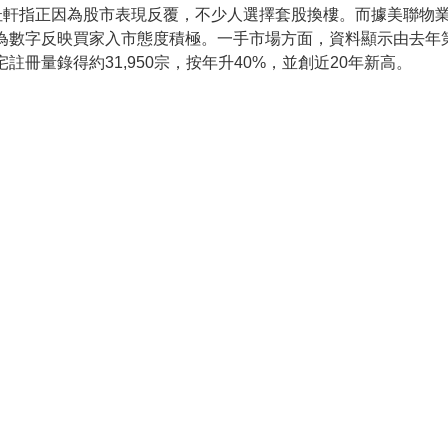
沚軒指正因為股市表現反覆，不少人選擇套股換樓。而據美聯物業
認為數字反映買家入市態度積極。一手市場方面，資料顯示由去年第4
註冊量錄得約31,950宗，按年升40%，並創近20年新高。