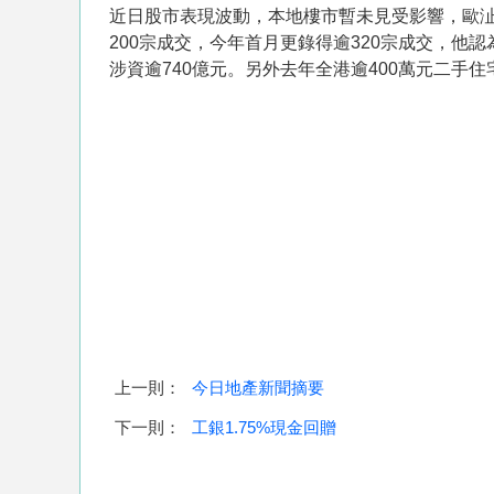
近日股市表現波動，本地樓市暫未見受影響，歐
200宗成交，今年首月更錄得逾320宗成交，他
涉資逾740億元。另外去年全港逾400萬元二手住宅
上一則：
今日地產新聞摘要
下一則：
工銀1.75%現金回贈