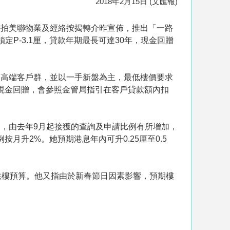
2018年2月15日 (文匯報)
夥拍美聯物業及經絡按揭轉介昨宣佈，推出「一路
鎖定P-3.1厘，貸款年期最長可達30年，現金回贈
中高端客戶群，並以一手新盤為主，最低樓價要求
%現金回贈，會參照金管局指引在客戶貸款額內扣
，由去年9月起接獲的查詢及申請比例有所增加，
月升2%。她預期港息年內可升0.25厘至0.5
供樓預算。他又指由於新春節日因素影響，預期樓