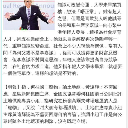
置
知識可改變命運，大學未畢業買
業
樓，想法「唔正常」。雖有超人
之譽、但還是喜歡別人叫他誠哥
手
的長和系主席李嘉誠一向心繫中
冊
港年輕人發展，積極為社會培育
人才，周五在業績會上，他就以自身經歷再次勉勵年輕一
關
代，重申知識改變命運。社會上不少人視他為偶像，常有人
於
問「為何父親不是李嘉誠」，從而可以獲得更多財富及機
我
會，但李嘉誠不贊同這思維，年輕人應該靠提高自身競爭
們
力，在社會內力求上進。他又指年輕人大學未畢業，就想要
一個住宅單位，這樣的想法是不對的。
【明報】指，何柱國「廢物」論土地組，黃遠輝﹕不需回
應。星島新聞集團主席、全國政協常委何柱國前日公開批評
土地供應專責小組，指研究在粉嶺高爾夫球場建屋的人是
「廢物」，又說「咁大個海都唔識填」。土地供應專責小組
主席黃遠輝認為不需要回應何的言論，強調小組工作是向公
眾鋪陳各土地選項的利弊，沒有既定立場。