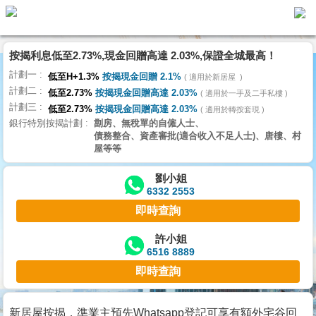
按揭利息低至2.73%,現金回贈高達 2.03%,保證全城最高！
主
計劃一
頁
低至H+1.3%
按揭現金回贈 2.1%
適用於新居屋
代
計劃二
理
低至2.73%
按揭現金回贈高達 2.03%
適用於一手及二手私樓
計劃三
搵
低至2.73%
按揭現金回贈高達 2.03%
適用於轉按套現
銀行特別按揭計劃
劏房、無稅單的自僱人士、
樓/
債務整合、資產審批(適合收入不足人士)、唐樓、村
成
屋等等
交
劉小姐
6332 2553
業
即時查詢
主
放
許小姐
6516 8889
盤
即時查詢
宅
谷
新居屋按揭，準業主預先Whatsapp登記可享有額外宅谷回