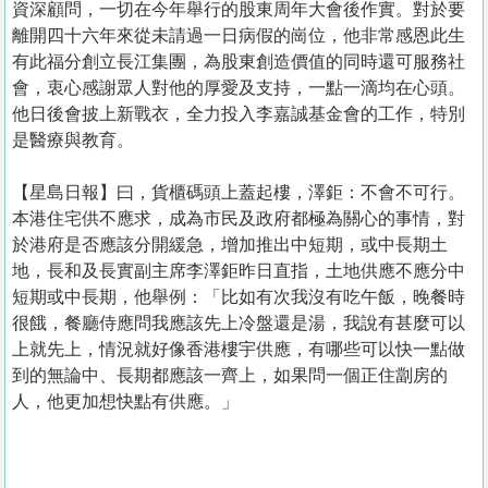
資深顧問，一切在今年舉行的股東周年大會後作實。對於要
離開四十六年來從未請過一日病假的崗位，他非常感恩此生
有此福分創立長江集團，為股東創造價值的同時還可服務社
會，衷心感謝眾人對他的厚愛及支持，一點一滴均在心頭。
他日後會披上新戰衣，全力投入李嘉誠基金會的工作，特別
是醫療與教育。
【星島日報】曰，貨櫃碼頭上蓋起樓，澤鉅：不會不可行。
本港住宅供不應求，成為市民及政府都極為關心的事情，對
於港府是否應該分開緩急，增加推出中短期，或中長期土
地，長和及長實副主席李澤鉅昨日直指，土地供應不應分中
短期或中長期，他舉例：「比如有次我沒有吃午飯，晚餐時
很餓，餐廳侍應問我應該先上冷盤還是湯，我說有甚麼可以
上就先上，情況就好像香港樓宇供應，有哪些可以快一點做
到的無論中、長期都應該一齊上，如果問一個正住劏房的
人，他更加想快點有供應。」