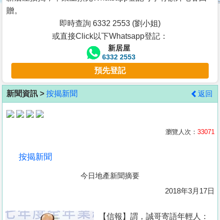
按
贈。
揭
即時查詢 6332 2553 (劉小姐)
或直接Click以下Whatsapp登記：
地
新居屋
產
6332 2553
博
預先登記
客
新聞資訊 >
按揭新聞
返回
地
產
新
瀏覽人次：
33071
聞
按揭新聞
數
今日地產新聞摘要
據
公
2018年3月17日
佈
【信報】謂，誠哥寄語年輕人：