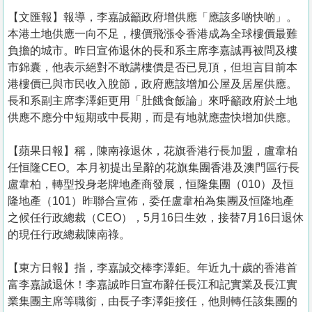
【文匯報】報導，李嘉誠籲政府增供應「應該多啲快啲」。
本港土地供應一向不足，樓價飛漲令香港成為全球樓價最難
負擔的城市。昨日宣佈退休的長和系主席李嘉誠再被問及樓
市錦囊，他表示絕對不敢講樓價是否已見頂，但坦言目前本
港樓價已與市民收入脫節，政府應該增加公屋及居屋供應。
長和系副主席李澤鉅更用「肚餓食飯論」來呼籲政府於土地
供應不應分中短期或中長期，而是有地就應盡快增加供應。
【蘋果日報】稱，陳南祿退休，花旗香港行長加盟，盧韋柏
任恒隆CEO。本月初提出呈辭的花旗集團香港及澳門區行長
盧韋柏，轉型投身老牌地產商發展，恒隆集團（010）及恒
隆地產（101）昨聯合宣佈，委任盧韋柏為集團及恒隆地產
之候任行政總裁（CEO），5月16日生效，接替7月16日退休
的現任行政總裁陳南祿。
【東方日報】指，李嘉誠交棒李澤鉅。年近九十歲的香港首
富李嘉誠退休！李嘉誠昨日宣布辭任長江和記實業及長江實
業集團主席等職銜，由長子李澤鉅接任，他則轉任該集團的