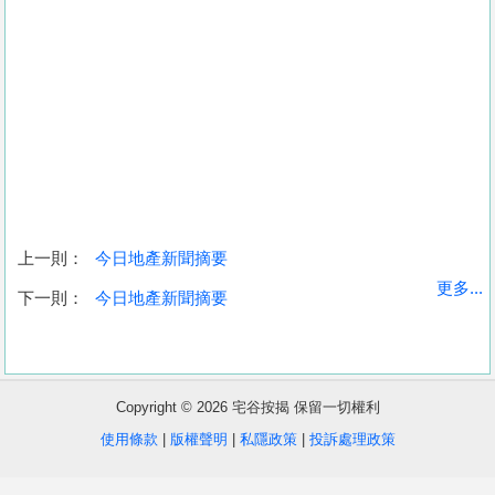
上一則：
今日地產新聞摘要
收
更多...
下一則：
今日地產新聞摘要
藏
樓
盤
Copyright © 2026 宅谷按揭 保留一切權利
繁
简
ENG
使用條款
|
版權聲明
|
私隱政策
|
投訴處理政策
體
体