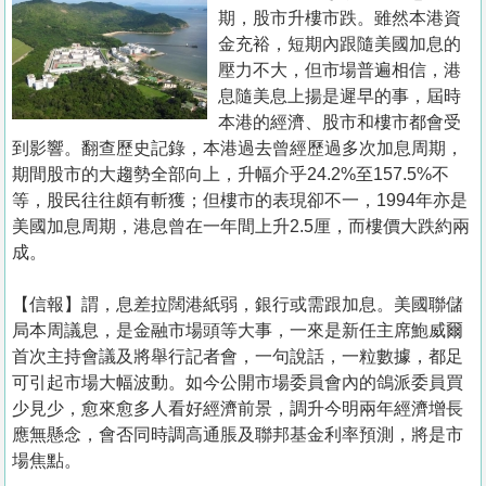
置
期，股市升樓市跌。雖然本港資
業
金充裕，短期內跟隨美國加息的
壓力不大，但市場普遍相信，港
手
息隨美息上揚是遲早的事，屆時
冊
本港的經濟、股市和樓市都會受
到影響。翻查歷史記錄，本港過去曾經歷過多次加息周期，
關
期間股市的大趨勢全部向上，升幅介乎24.2%至157.5%不
於
等，股民往往頗有斬獲；但樓市的表現卻不一，1994年亦是
我
美國加息周期，港息曾在一年間上升2.5厘，而樓價大跌約兩
們
成。
【信報】謂，息差拉闊港紙弱，銀行或需跟加息。美國聯儲
局本周議息，是金融市場頭等大事，一來是新任主席鮑威爾
首次主持會議及將舉行記者會，一句說話，一粒數據，都足
可引起市場大幅波動。如今公開市場委員會內的鴿派委員買
少見少，愈來愈多人看好經濟前景，調升今明兩年經濟增長
應無懸念，會否同時調高通脹及聯邦基金利率預測，將是市
場焦點。