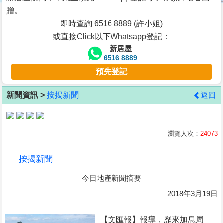
按
贈。
揭
即時查詢 6516 8889 (許小姐)
或直接Click以下Whatsapp登記：
地
新居屋
產
6516 8889
博
預先登記
客
新聞資訊 >
按揭新聞
返回
地
產
新
瀏覽人次：
24073
聞
按揭新聞
數
今日地產新聞摘要
據
公
2018年3月19日
佈
【文匯報】報導，歷來加息周