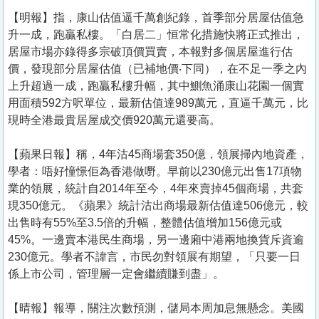
【明報】指，康山估值逼千萬創紀錄，首季部分居屋估值急
升一成，跑贏私樓。「白居二」恒常化措施快將正式推出，
居屋市場亦錄得多宗破頂價買賣，本報對多個居屋進行估
價，發現部分居屋估值（已補地價‧下同），在不足一季之內
上升超過一成，跑贏私樓升幅，其中鰂魚涌康山花園一個實
用面積592方呎單位，最新估值達989萬元，直逼千萬元，比
現時全港最貴居屋成交價920萬元還要高。
【蘋果日報】稱，4年沽45商場套350億，領展掃內地資產，
學者：唔好憧憬佢為香港做嘢。早前以230億元出售17項物
業的領展，統計自2014年至今，4年來賣掉45個商場，共套
現350億元。《蘋果》統計沽出商場最新估值達506億元，較
出售時有55%至3.5倍的升幅，整體估值增加156億元或
45%。一邊賣本港民生商場，另一邊廂中港兩地換貨斥資逾
230億元。學者不諱言，市民勿對領展有期望，「只要一日
係上市公司，管理層一定會繼續賺到盡」。
【晴報】報導，關注次數預測，儲局本周加息無懸念。美國