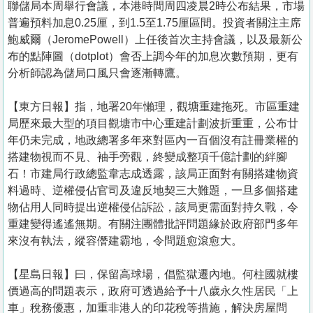
聯儲局本周舉行會議，本港時間周四凌晨2時公布結果，市場
普遍預料加息0.25厘，到1.5至1.75厘區間。投資者關注主席
鮑威爾（JeromePowell）上任後首次主持會議，以及最新公
布的點陣圖（dotplot）會否上調今年的加息次數預期，更有
分析師認為儲局口風只會逐漸轉鷹。
【東方日報】指，地署20年懶理，觀塘重建拖死。市區重建
局歷來最大型的項目觀塘市中心重建計劃波折重重，公布廿
年仍未完成，地政總署多年來對區內一百個沒有註冊業權的
搭建物視而不見、袖手旁觀，終變成整項千億計劃的絆腳
石！市建局行政總監韋志成透露，該局正面對有關搭建物資
料過時、逆權侵佔官司及違反地契三大難題，一旦多個搭建
物佔用人同時提出逆權侵佔訴訟，該局更需面對持久戰，令
重建變得遙遙無期。有關注團體批評問題緣於政府部門多年
來沒有執法，縱容僭建霸地，令問題愈滾愈大。
【星島日報】曰，保留高球場，倡監獄遷內地。何柱國就樓
價過高的問題表示，政府可透過給予十八歲永久性居民「上
車」稅務優惠，加重非港人的印花稅等措施，解決房屋問