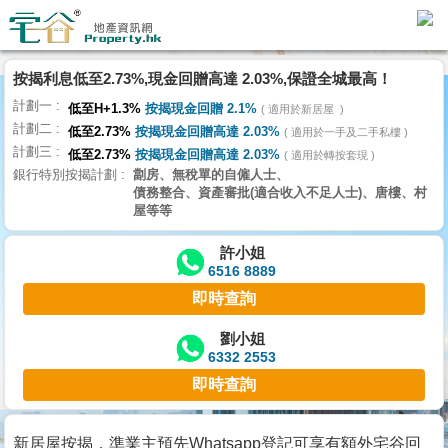
按揭利息低至2.73%,現金回贈高達 2.03%,保證全城最高！
主
計劃一
頁
低至H+1.3%
按揭現金回贈 2.1%
適用於新居屋
代
計劃二
低至2.73%
按揭現金回贈高達 2.03%
理
適用於一手及二手私樓
計劃三
搵
低至2.73%
按揭現金回贈高達 2.03%
適用於轉按套現
銀行特別按揭計劃
劏房、無稅單的自僱人士、
樓/
債務整合、資產審批(適合收入不足人士)、唐樓、村
成
屋等等
交
許小姐
6516 8889
業
即時查詢
主
放
劉小姐
6332 2553
盤
即時查詢
宅
谷
新居屋按揭，準業主預先Whatsapp登記可享有額外宅谷回